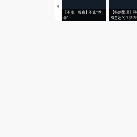
【不唯一答案】不止“养
【特别呈现】寻
老”
有意思的生活方