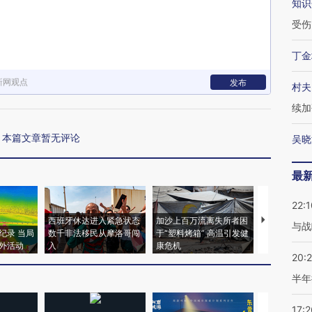
知识
受伤
丁金
新网观点
发布
村夫
续加
本篇文章暂无评论
吴晓
最
22:1
西班牙休达进入紧急状态
加沙上百万流离失所者困
视线｜HYR
与战
纪录 当局
数千非法移民从摩洛哥闯
于“塑料烤箱” 高温引发健
术：是什么
外活动
入
康危机
心“花钱找虐
20:
半年
17:2