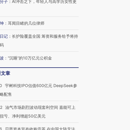
分子
：
AI冲击之下，年轻人与高学历女性更
坤
：
耳闻目睹的几位律师
日记
：
长护险覆盖全国 筹资和服务给予将持
码
波
：
“沉睡”的10万亿元公积金
新文章
0
宇树科技IPO估值600亿元 DeepSeek参
OX的吸金
马航飞行员跨国走私7万
视线｜被称为“蟑螂”的印
略配售
让中产们甘
粒摇头丸 尿检体内含3种
度Z世代 用街头抗争将教
秘鲁纳斯
”？
毒品
育部长拱下台
13人遇难
22
油气市场剧烈波动现套利空间 嘉能可上
扭亏、净利增超50亿美元
6
贝恩资本宣布收购贡茶 在中国大陆无法