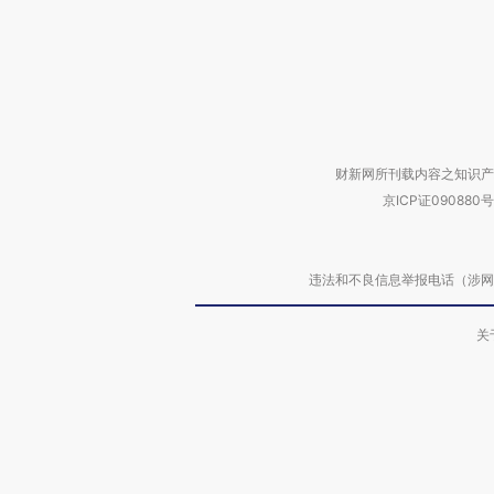
财新网所刊载内容之知识产
京ICP证090880号
违法和不良信息举报电话（涉网络暴力有
关