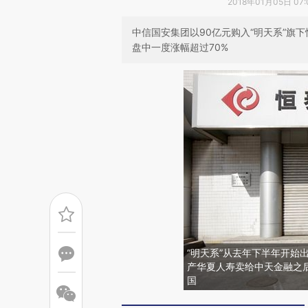
2018年01月05日 07:
中信国安集团以90亿元购入“明天系”旗
盘中一度涨幅超过70%
“明天系”从去年下半年开始
产华夏人寿卖给中天金融之
国