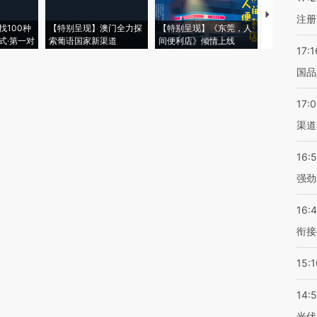
【推广】走
注册
找100种
【特别呈现】澳门全力探
【特别呈现】《东莞，人
会，让数智科
式·第一对
索葡语国家新渠道
间便利店》倾情上线
业
17:1
国品
17:
渠道
16:
强劲
16:
衔接
15:1
14:
光伏