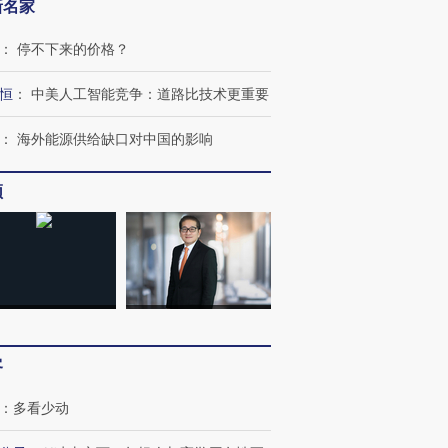
新名家
：
停不下来的价格？
恒
：
中美人工智能竞争：道路比技术更重要
：
海外能源供给缺口对中国的影响
频
客
：
多看少动