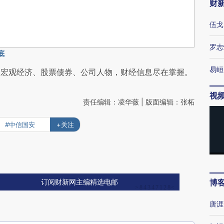
财
伍戈
罗志
底
易峘
阅宏观经济、股票债券、公司人物，财经信息尽在掌握。
视
责任编辑：凌华薇 | 版面编辑：张柘
#中信国安
+关注
博
订阅财新网主编精选电邮
唐涯