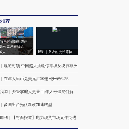
辑推荐
宜昌局部短时降雨
8毫米 紧急转移近
00人
显影｜瓜农的漫长等待
｜
规避封锁 中国超大油轮停靠埃及绕行非洲
｜
在岸人民币兑美元汇率连日升破6.75
我闻
｜
资管掌舵人更替 百年人寿僵局何解
｜
多国出台光伏新政加速转型
周刊
｜
【封面报道】电力现货市场元年突进