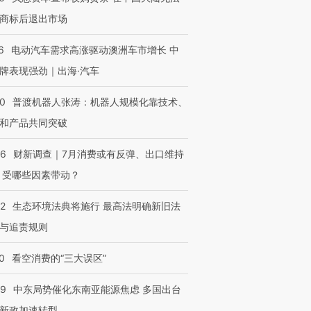
进第四届链博
【商旅对话】华住集团
商标后退出市场
技“链”接产
【特别呈现】寻找100种
CFO：不靠规模取胜，华
【特别呈
有意思的生活方式·第三对
住三大增长引擎是什么？
有意思的
6
电动汽车需求高涨驱动澳洲车市增长 中
牌表现强劲｜出海·汽车
00
普渡机器人张涛：机器人规模化靠技术、
和产品共同突破
56
财新调查｜7月消费或有反弹、出口维持
 受哪些因素带动？
42
生态环境法典将施行 最高法明确新旧法
与追责规则
0
看空消费的“三大误区”
59
中东局势催化东南亚能源焦虑 多国出台
新政加速转型