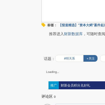
标签：
【报道精选】“资本大鳄”案件起
推荐进入
财新数据库
，可随时查
话题：
#明天系
+关注
Loading...
推广
财新会员积分兑好礼
评论区
0