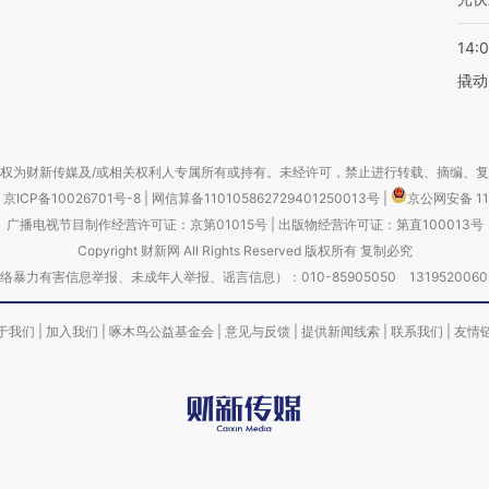
14:
撬动
权为财新传媒及/或相关权利人专属所有或持有。未经许可，禁止进行转载、摘编、
京ICP备10026701号-8
|
网信算备110105862729401250013号
|
京公网安备 11
广播电视节目制作经营许可证：京第01015号
|
出版物经营许可证：第直100013号
Copyright 财新网 All Rights Reserved 版权所有 复制必究
害信息举报、未成年人举报、谣言信息）：010-85905050 13195200605 举报邮
于我们
|
加入我们
|
啄木鸟公益基金会
|
意见与反馈
|
提供新闻线索
|
联系我们
|
友情