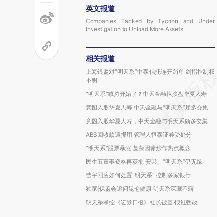
英文报道
Companies Backed by Tycoon and Under
Investigation to Unload More Assets
相关报道
上海银监对“明天系”中泰信托连开罚单 剑指控制权
不明
“明天系”减持开始了？中天金融拟接盘华夏人寿
意图入股华夏人寿 中天金融与“明天系”颇多交集
意图入股华夏人寿，中天金融与明天系颇多交集
ABS回收款遭挪用 管理人恒泰证券受处分
“明天系”股票暴涨 复杂因素炒作热点概念
民生五董事资格再获批 安邦、“明天系”仍无缘
曹宇回应如何处置“明天系” 控制多家银行
独家|保监会追问昆仑健康 明天系深藏不露
明天系掌控《证券日报》社长被查 报社整改