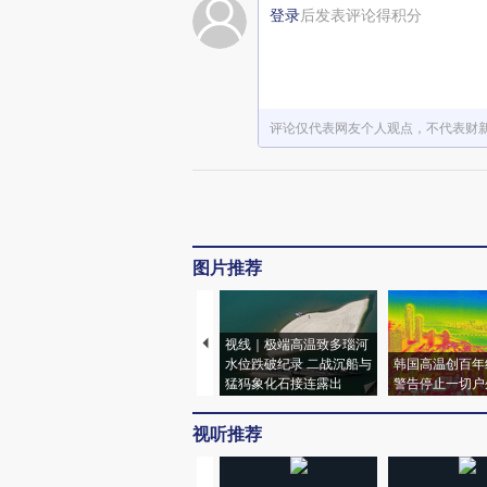
登录
后发表评论得积分
评论仅代表网友个人观点，不代表财
图片推荐
视线｜极端高温致多瑙河
水位跌破纪录 二战沉船与
韩国高温创百年
猛犸象化石接连露出
警告停止一切户
视听推荐