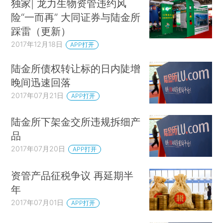
独家| 龙力生物资管违约风
险“一而再” 大同证券与陆金所
踩雷（更新）
2017年12月18日
APP打开
陆金所债权转让标的日内陡增
晚间迅速回落
2017年07月21日
APP打开
陆金所下架金交所违规拆细产
品
2017年07月20日
APP打开
资管产品征税争议 再延期半
年
2017年07月01日
APP打开