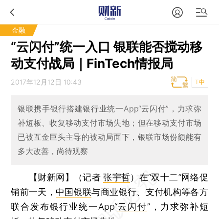
金融
“云闪付”统一入口 银联能否搅动移
动支付战局｜FinTech情报局
2017年12月12日 10:43
T中
银联携手银行搭建银行业统一App“云闪付”，力求弥
补短板、收复移动支付市场失地；但在移动支付市场
已被互金巨头主导的被动局面下，银联市场份额能有
多大改善，尚待观察
【财新网】（记者
张宇哲
）
在“双十二”网络促
销前一天，
中国银联
与商业银行、支付机构等各方
联合发布银行业统一App“
云闪付
”，力求弥补短