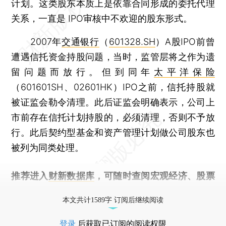
计划。这类股东本质上是依靠合同形成的委托代理
关系，一直是 IPO审核中不欢迎的股东形式。
2007年
交通银行
（
601328.SH
）A股IPO前曾
遭遇信托资金持股问题，当时，监管层将之作为遗
留问题而放行。但到同年
太平洋保险
（601601SH、02601HK）IPO之前，信托持股就
被证监会勒令清理。此后证监会明确表示，公司上
市前存在信托计划持股的，必须清理，否则不予放
行。此后契约型基金和资产管理计划做公司股东也
被列为同类处理。
推荐进入
财新数据库
，可随时查阅宏观经济、股票
债券、公司人物，财经信息尽在掌握。
本文共计1589字 订阅后继续阅读
登录
后获取已订阅的阅读权限