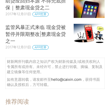
助贷应回归本源 不得兜底担
保｜整肃现金贷之二
2017年12月01日
APP打开
监管风暴正式来临 现金贷被
暂停并限期整改|整肃现金贷
之一
2017年12月01日
APP打开
财新网所刊载内容之知识产权为财新传媒及/或相关权利人
专属所有或持有。未经许可，禁止进行转载、摘编、复制及
建立镜像等任何使用。
如有意愿转载，请发邮件至
hello@caixin.com
，获得书面
确认及授权后，方可转载。
推荐阅读