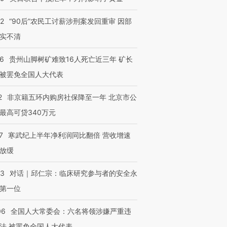
32
“90后”农民工讨薪涉刑案发回重审 因部
实不清
36
贵州山脚树矿难致16人死亡近三年 矿长
被罢免全国人大代表
2
非京籍五环内购房社保降至一年 北京市公
最高可贷340万元
7
寒武纪上半年净利润同比翻倍 营收增速
放缓
53
对话｜邱仁宗：临床研究参与者的安全永
第一位
06
全国人大常委会：六名将领涉嫌严重违
法 被罢免全国人大代表