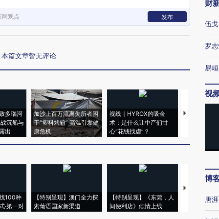
财
新网观点
发布
伍戈
罗志
本篇文章暂无评论
易峘
视
致多瑙河
加沙上百万流离失所者困
视线｜HYROX的吸金
马航飞行员
二战沉船与
于“塑料烤箱” 高温引发健
术：是什么让中产们甘
粒摇头丸 尿
露出
康危机
心“花钱找虐”？
毒品
博
【推广】走
找100种
【特别呈现】澳门全力探
【特别呈现】《东莞，人
会，让数智科
唐涯
式·第一对
索葡语国家新渠道
间便利店》倾情上线
业