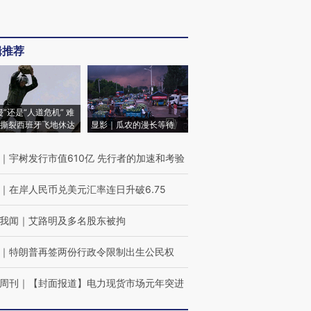
辑推荐
侵”还是“人道危机” 难
撕裂西班牙飞地休达
显影｜瓜农的漫长等待
｜
宇树发行市值610亿 先行者的加速和考验
｜
在岸人民币兑美元汇率连日升破6.75
我闻
｜
艾路明及多名股东被拘
｜
特朗普再签两份行政令限制出生公民权
周刊
｜
【封面报道】电力现货市场元年突进