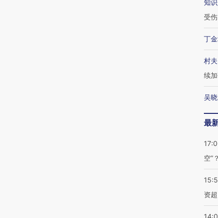
知识
受伤
丁金
村夫
续加
吴晓
最
17:
空”
15:
资超
14: