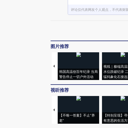
评论仅代表网友个人观点，不代表财
图片推荐
视线｜极端高温
韩国高温创百年纪录 当局
水位跌破纪录 
警告停止一切户外活动
猛犸象化石接连
视听推荐
【不唯一答案】不止“养
【特别呈现】寻
老”
有意思的生活方