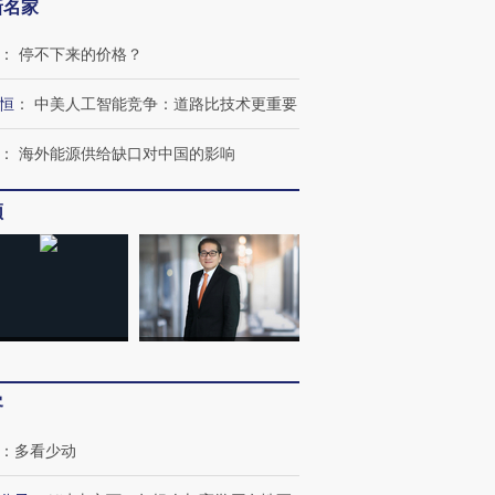
新名家
：
停不下来的价格？
恒
：
中美人工智能竞争：道路比技术更重要
：
海外能源供给缺口对中国的影响
频
跨国走私7万
视线｜被称为“蟑螂”的印
视线｜“入侵”还是“人道危
检体内含3种
度Z世代 用街头抗争将教
机”？难民潮撕裂西班牙
秘鲁纳斯
育部长拱下台
飞地休达
13人遇难
客
进第四届链博
【商旅对话】华住集团
技“链”接产
【特别呈现】寻找100种
CFO：不靠规模取胜，华
【特别呈
：
多看少动
有意思的生活方式·第三对
住三大增长引擎是什么？
有意思的