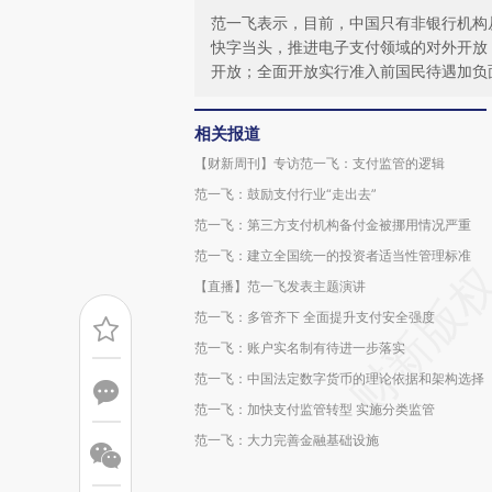
范一飞表示，目前，中国只有非银行机构
快字当头，推进电子支付领域的对外开放
开放；全面开放实行准入前国民待遇加负
相关报道
【财新周刊】专访范一飞：支付监管的逻辑
范一飞：鼓励支付行业“走出去”
范一飞：第三方支付机构备付金被挪用情况严重
范一飞：建立全国统一的投资者适当性管理标准
【直播】范一飞发表主题演讲
范一飞：多管齐下 全面提升支付安全强度
范一飞：账户实名制有待进一步落实
范一飞：中国法定数字货币的理论依据和架构选择
范一飞：加快支付监管转型 实施分类监管
范一飞：大力完善金融基础设施