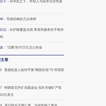
分子
：
AI冲击之下，年轻人与高学历女性更
坤
：
耳闻目睹的几位律师
日记
：
长护险覆盖全国 筹资和服务给予将持
码
波
：
“沉睡”的10万亿元公积金
新文章
00
普渡机器人如何平衡“脚踏实地”与“仰望星
？
57
特朗普召开矿业圆桌会 拟向关键矿产投
20亿美元
09
美日联合干预汇率，为何影响了黄金