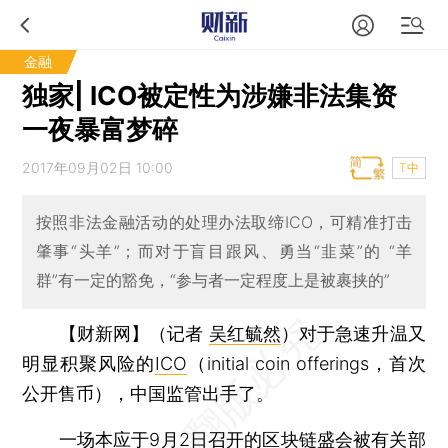
金融
独家| ICO被定性为涉嫌非法集资
一夜暴富梦碎
2017年09月02日 10:00
T中
按照非法金融活动的处理办法取缔ICO，可精准打击
肇事“头羊”；而对于盲目跟风、勇当“韭菜”的 “羊
群”有一定的豁免，“参与者一定程度上是被裹挟的”
【财新网】（记者
吴红毓然
）
对于急速升温又
明显积聚风险的
ICO
（initial coin offerings，首次
公开售币），中国监管出手了。
一场本应于9月2日召开的区块链盛会被有关部