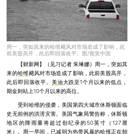
周一，突如其来的哈维飓风对市场造成了影响，此
前美股高开，此后即回落收平。图/视觉中国
【财新网】（见习记者 朱琳娜）
周一，突如其
来的
哈维
飓风对市场造成了影响，此前美股高开，
此后即回落收平。
美油
大跌至1个月以来的低点，
期金则站上10个月以来的高位。
受到哈维的侵袭，美国第四大城市休斯顿面临
史无前例的洪涝灾害。美国气象局警告称，休斯顿
地区的降雨量将超过创纪录的50英寸（127厘
米）。周一早间，已减弱为热带风暴的哈维正在朝