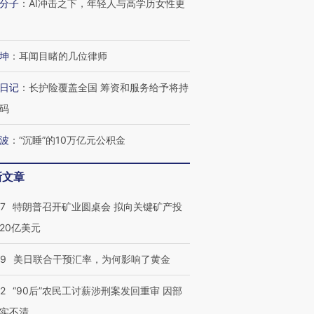
分子
：
AI冲击之下，年轻人与高学历女性更
坤
：
耳闻目睹的几位律师
日记
：
长护险覆盖全国 筹资和服务给予将持
码
波
：
“沉睡”的10万亿元公积金
跨国走私7万
视线｜被称为“蟑螂”的印
视线｜“入侵”还是“人道危
新文章
检体内含3种
度Z世代 用街头抗争将教
机”？难民潮撕裂西班牙
秘鲁纳斯
育部长拱下台
飞地休达
13人遇难
57
特朗普召开矿业圆桌会 拟向关键矿产投
20亿美元
09
美日联合干预汇率，为何影响了黄金
进第四届链博
【商旅对话】华住集团
技“链”接产
【特别呈现】寻找100种
CFO：不靠规模取胜，华
【特别呈
32
“90后”农民工讨薪涉刑案发回重审 因部
有意思的生活方式·第三对
住三大增长引擎是什么？
有意思的
实不清