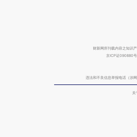
财新网所刊载内容之知识产
京ICP证090880号
违法和不良信息举报电话（涉网络暴力有
关