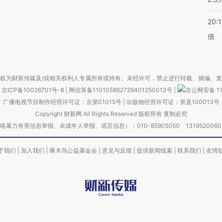
20:
倍
权为财新传媒及/或相关权利人专属所有或持有。未经许可，禁止进行转载、摘编、
京ICP备10026701号-8
|
网信算备110105862729401250013号
|
京公网安备 11
广播电视节目制作经营许可证：京第01015号
|
出版物经营许可证：第直100013号
Copyright 财新网 All Rights Reserved 版权所有 复制必究
害信息举报、未成年人举报、谣言信息）：010-85905050 13195200605 举报邮
于我们
|
加入我们
|
啄木鸟公益基金会
|
意见与反馈
|
提供新闻线索
|
联系我们
|
友情