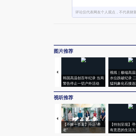
评论仅代表网友个人观点，不代表财
图片推荐
视线｜极端高温
韩国高温创百年纪录 当局
水位跌破纪录 
警告停止一切户外活动
猛犸象化石接连
视听推荐
【不唯一答案】不止“养
【特别呈现】寻
老”
有意思的生活方