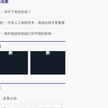
新名家
：
停不下来的价格？
恒
：
中美人工智能竞争：道路比技术更重要
：
海外能源供给缺口对中国的影响
频
客
：
多看少动