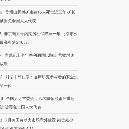
36
贵州山脚树矿难致16人死亡近三年 矿长
被罢免全国人大代表
2
非京籍五环内购房社保降至一年 北京市公
最高可贷340万元
7
寒武纪上半年净利润同比翻倍 营收增速
放缓
53
对话｜邱仁宗：临床研究参与者的安全永
第一位
06
全国人大常委会：六名将领涉嫌严重违
法 被罢免全国人大代表
43
7月美国劳动力市场意外放缓 岗位减少
3万个失业率降至4.1%