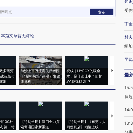
知识
受伤
新网观点
发布
丁金
本篇文章暂无评论
村夫
续加
吴晓
致多瑙河
加沙上百万流离失所者困
视线｜HYROX的吸金
马航飞行员
最
二战沉船与
于“塑料烤箱” 高温引发健
术：是什么让中产们甘
粒摇头丸 尿
露出
康危机
心“花钱找虐”？
毒品
15:
资超
14:
【推广】走
找100种
【特别呈现】澳门全力探
【特别呈现】《东莞，人
会，让数智科
13:
式·第一对
索葡语国家新渠道
间便利店》倾情上线
业
分事