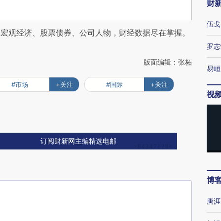
财
伍戈
阅宏观经济、股票债券、公司人物，财经数据尽在掌握。
罗志
版面编辑：张柘
易峘
#市场
+关注
#国际
+关注
视
订阅财新网主编精选电邮
博
唐涯