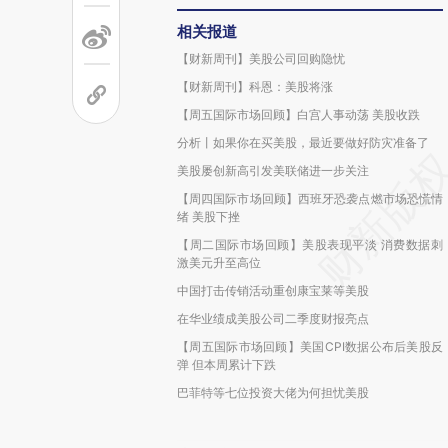
相关报道
【财新周刊】美股公司回购隐忧
【财新周刊】科恩：美股将涨
【周五国际市场回顾】白宫人事动荡 美股收跌
分析丨如果你在买美股，最近要做好防灾准备了
美股屡创新高引发美联储进一步关注
【周四国际市场回顾】西班牙恐袭点燃市场恐慌情
绪 美股下挫
【周二国际市场回顾】美股表现平淡 消费数据刺
激美元升至高位
中国打击传销活动重创康宝莱等美股
在华业绩成美股公司二季度财报亮点
【周五国际市场回顾】美国CPI数据公布后美股反
弹 但本周累计下跌
巴菲特等七位投资大佬为何担忧美股