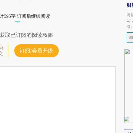
财
财
计595字 订阅后继续阅读
写
引
获取已订阅的阅读权限
员
订阅/会员升级
文