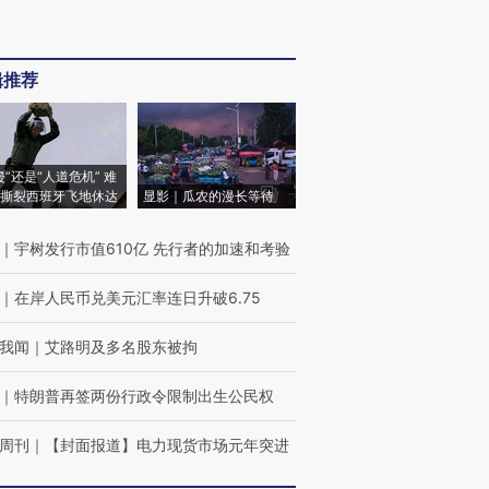
辑推荐
侵”还是“人道危机” 难
撕裂西班牙飞地休达
显影｜瓜农的漫长等待
｜
宇树发行市值610亿 先行者的加速和考验
｜
在岸人民币兑美元汇率连日升破6.75
我闻
｜
艾路明及多名股东被拘
｜
特朗普再签两份行政令限制出生公民权
周刊
｜
【封面报道】电力现货市场元年突进