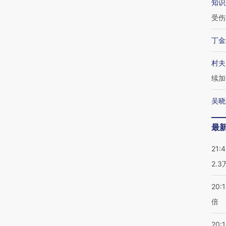
知识
受伤
丁金
村夫
续加
吴晓
最
21:
2.
20:
倍
20:1