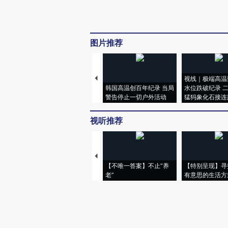
图片推荐
视线｜极端高温
韩国高温创百年纪录 当局
水位跌破纪录 
警告停止一切户外活动
猛犸象化石接连
视听推荐
【不唯一答案】不止“养
【特别呈现】寻
老”
有意思的生活方