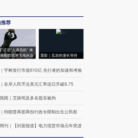
辑推荐
侵”还是“人道危机” 难
撕裂西班牙飞地休达
显影｜瓜农的漫长等待
｜
宇树发行市值610亿 先行者的加速和考验
｜
在岸人民币兑美元汇率连日升破6.75
我闻
｜
艾路明及多名股东被拘
｜
特朗普再签两份行政令限制出生公民权
周刊
｜
【封面报道】电力现货市场元年突进