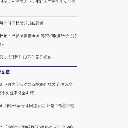
分子
：
AI冲击之下，年轻人与高学历女性更
坤
：
耳闻目睹的几位律师
日记
：
长护险覆盖全国 筹资和服务给予将持
码
波
：
“沉睡”的10万亿元公积金
新文章
43
7月美国劳动力市场意外放缓 岗位减少
3万个失业率降至4.1%
14
海外金融专才回流香港 外籍工作签证翻
2
宁德时代宜春锂矿仍处停产状态 其动向