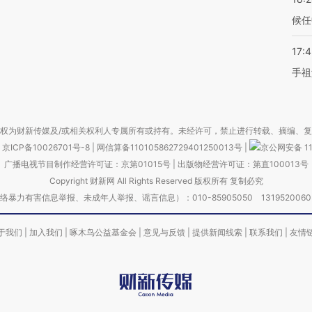
候任
17:
手祖
权为财新传媒及/或相关权利人专属所有或持有。未经许可，禁止进行转载、摘编、
京ICP备10026701号-8
|
网信算备110105862729401250013号
|
京公网安备 11
广播电视节目制作经营许可证：京第01015号
|
出版物经营许可证：第直100013号
Copyright 财新网 All Rights Reserved 版权所有 复制必究
害信息举报、未成年人举报、谣言信息）：010-85905050 13195200605 举报邮
于我们
|
加入我们
|
啄木鸟公益基金会
|
意见与反馈
|
提供新闻线索
|
联系我们
|
友情