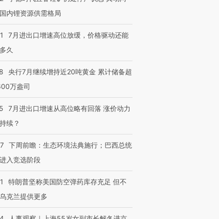
国内锂资源供需格局
1
7月进出口增速高位放缓，价格驱动还能
多久
8
央行7月继续增持近20吨黄金 累计储备超
600万盎司
5
7月进出口增速从高位略有回落 涨价动力
持续？
07
下周前瞻：生态环境法典施行；巴西总统
进入竞选阶段
1
特朗普坚称美国防空弹药库存充足 但不
乌克兰提供更多
24
人事观察｜上海55岁女副市长解冬进京