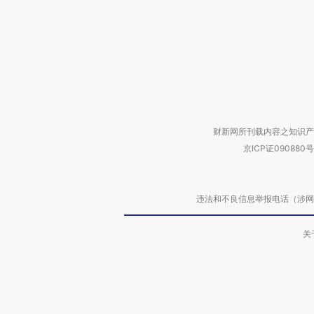
财新网所刊载内容之知识产
京ICP证090880号
违法和不良信息举报电话（涉网络暴力有
关