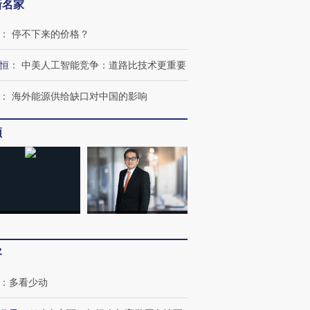
新名家
：
停不下来的价格？
恒
：
中美人工智能竞争：道路比技术更重要
：
海外能源供给缺口对中国的影响
跨国走私7万
视线｜被称为“蟑螂”的印
视线｜“入侵”还是“人道危
检体内含3种
度Z世代 用街头抗争将教
机”？难民潮撕裂西班牙
秘鲁纳斯
频
育部长拱下台
飞地休达
13人遇难
进第四届链博
【商旅对话】华住集团
技“链”接产
【特别呈现】寻找100种
CFO：不靠规模取胜，华
【特别呈
有意思的生活方式·第三对
住三大增长引擎是什么？
有意思的
客
：
多看少动