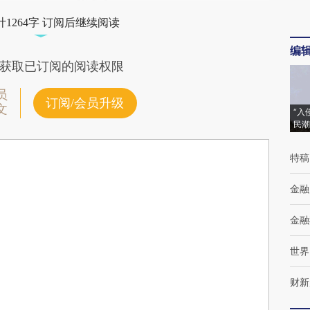
1264字 订阅后继续阅读
编
获取已订阅的阅读权限
员
订阅/会员升级
文
“入
民潮
特稿
金融
金融
世界
财新