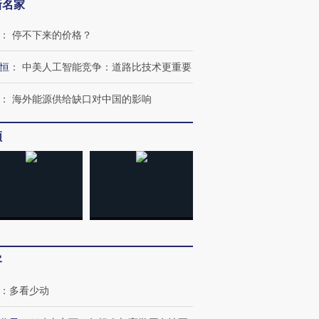
新名家
：
停不下来的价格？
恒
：
中美人工智能竞争：道路比技术更重要
：
海外能源供给缺口对中国的影响
频
跨国走私7万
视线｜被称为“蟑螂”的印
视线｜“入侵”还是“人道危
检体内含3种
度Z世代 用街头抗争将教
机”？难民潮撕裂西班牙
秘鲁纳斯
客
育部长拱下台
飞地休达
13人遇难
：
多看少动