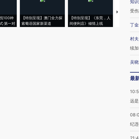
知识
受伤
【推广】走
找100种
【特别呈现】澳门全力探
【特别呈现】《东莞，人
会，让数智科
式·第一对
索葡语国家新渠道
间便利店》倾情上线
业
丁金
村夫
续加
吴晓
最
10:
远是
08:
纪违
21: