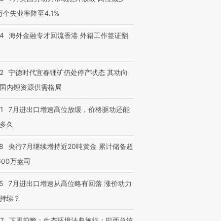
3万个失业率降至4.1%
14
海外金融专才回流香港 外籍工作签证翻
2
宁德时代宜春锂矿仍处停产状态 其动向
国内锂资源供需格局
1
7月进出口增速高位放缓，价格驱动还能
多久
8
央行7月继续增持近20吨黄金 累计储备超
600万盎司
5
7月进出口增速从高位略有回落 涨价动力
持续？
07
下周前瞻：生态环境法典施行；巴西总统