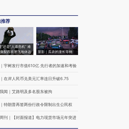
辑推荐
侵”还是“人道危机” 难
撕裂西班牙飞地休达
显影｜瓜农的漫长等待
｜
宇树发行市值610亿 先行者的加速和考验
｜
在岸人民币兑美元汇率连日升破6.75
我闻
｜
艾路明及多名股东被拘
｜
特朗普再签两份行政令限制出生公民权
周刊
｜
【封面报道】电力现货市场元年突进