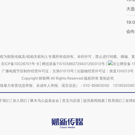
大选
19:0
会向
权为财新传媒及/或相关权利人专属所有或持有。未经许可，禁止进行转载、摘编、
京ICP备10026701号-8
|
网信算备110105862729401250013号
|
京公网安备 11
广播电视节目制作经营许可证：京第01015号
|
出版物经营许可证：第直100013号
Copyright 财新网 All Rights Reserved 版权所有 复制必究
害信息举报、未成年人举报、谣言信息）：010-85905050 13195200605 举报邮
于我们
|
加入我们
|
啄木鸟公益基金会
|
意见与反馈
|
提供新闻线索
|
联系我们
|
友情