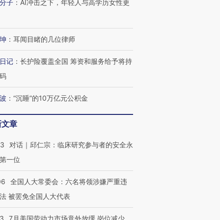
分子
：
AI冲击之下，年轻人与高学历女性更
进第四届链博
【商旅对话】华住集团
技“链”接产
【特别呈现】寻找100种
CFO：不靠规模取胜，华
【特别呈
有意思的生活方式·第三对
住三大增长引擎是什么？
有意思的
坤
：
耳闻目睹的几位律师
日记
：
长护险覆盖全国 筹资和服务给予将持
码
波
：
“沉睡”的10万亿元公积金
新文章
53
对话｜邱仁宗：临床研究参与者的安全永
第一位
06
全国人大常委会：六名将领涉嫌严重违
法 被罢免全国人大代表
43
7月美国劳动力市场意外放缓 岗位减少