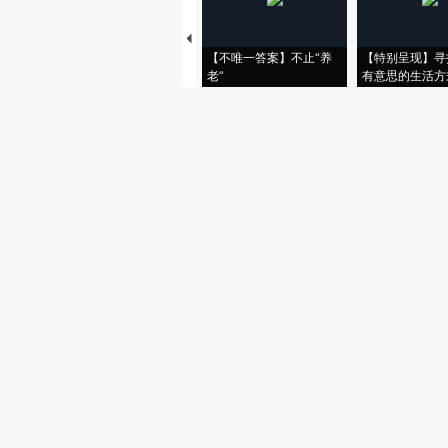
【不唯一答案】不止“养
【特别呈现】寻
老”
有意思的生活方