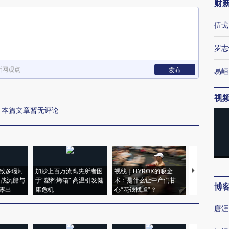
财
伍戈
罗志
新网观点
发布
易峘
视
本篇文章暂无评论
致多瑙河
加沙上百万流离失所者困
视线｜HYROX的吸金
马航飞行员
二战沉船与
于“塑料烤箱” 高温引发健
术：是什么让中产们甘
粒摇头丸 尿
博
露出
康危机
心“花钱找虐”？
毒品
唐涯