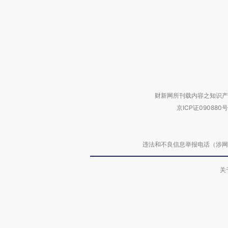
财新网所刊载内容之知识产
京ICP证090880号
违法和不良信息举报电话（涉网络暴力有
关