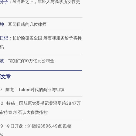
分子
：
AI冲击之下，年轻人与高学历女性更
坤
：
耳闻目睹的几位律师
日记
：
长护险覆盖全国 筹资和服务给予将持
码
波
：
“沉睡”的10万亿元公积金
新文章
07
陈龙：Token时代的商业与组织
50
特稿｜国航原党委书记樊澄受贿3847万
审待宣判 否认大多数指控
29
今日开盘：沪指报3896.49点 跌幅
0%