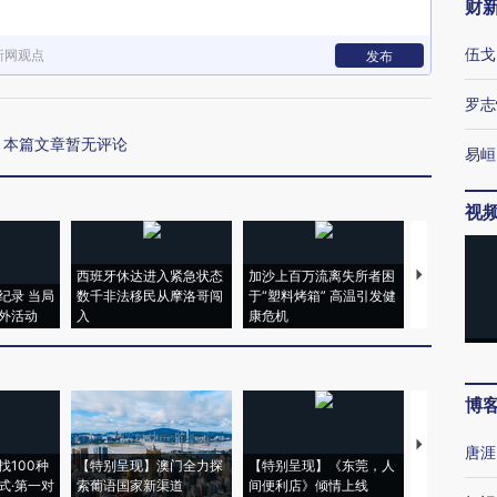
财
伍戈
新网观点
发布
罗志
本篇文章暂无评论
易峘
视
西班牙休达进入紧急状态
加沙上百万流离失所者困
视线｜HYR
纪录 当局
数千非法移民从摩洛哥闯
于“塑料烤箱” 高温引发健
术：是什么
外活动
入
康危机
心“花钱找虐
博
【推广】走
唐涯
找100种
【特别呈现】澳门全力探
【特别呈现】《东莞，人
会，让数智科
式·第一对
索葡语国家新渠道
间便利店》倾情上线
业