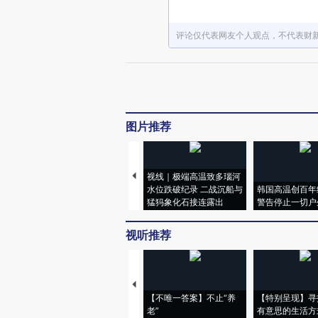
评论仅代表网友个人观点，不代表财
图片推荐
视线｜极端高温致多瑙河
水位跌破纪录 二战沉船与
韩国高温创百年
猛犸象化石接连露出
警告停止一切户
视听推荐
【不唯一答案】不止“养
【特别呈现】寻
老”
有意思的生活方