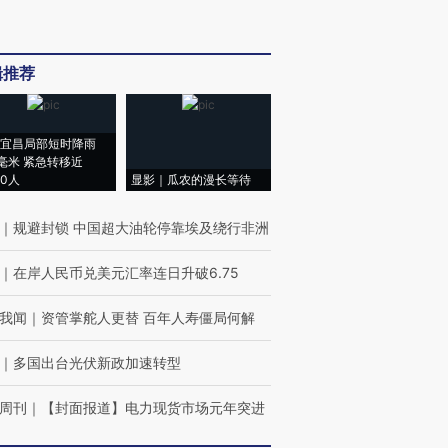
辑推荐
宜昌局部短时降雨
8毫米 紧急转移近
00人
显影｜瓜农的漫长等待
｜
规避封锁 中国超大油轮停靠埃及绕行非洲
｜
在岸人民币兑美元汇率连日升破6.75
我闻
｜
资管掌舵人更替 百年人寿僵局何解
｜
多国出台光伏新政加速转型
周刊
｜
【封面报道】电力现货市场元年突进