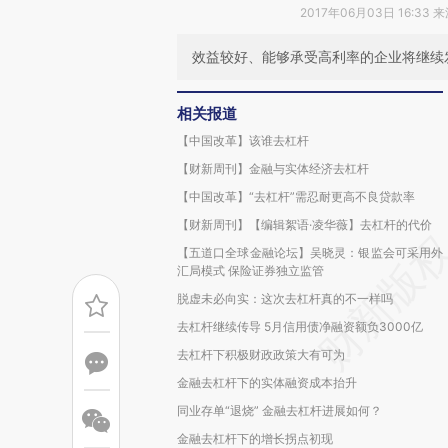
2017年06月03日 16:33 
效益较好、能够承受高利率的企业将继续
相关报道
【中国改革】该谁去杠杆
【财新周刊】金融与实体经济去杠杆
【中国改革】“去杠杆”需忍耐更高不良贷款率
【财新周刊】【编辑絮语·凌华薇】去杠杆的代价
【五道口全球金融论坛】吴晓灵：银监会可采用外
汇局模式 保险证券独立监管
脱虚未必向实：这次去杠杆真的不一样吗
去杠杆继续传导 5月信用债净融资额负3000亿
去杠杆下积极财政政策大有可为
金融去杠杆下的实体融资成本抬升
同业存单“退烧” 金融去杠杆进展如何？
金融去杠杆下的增长拐点初现