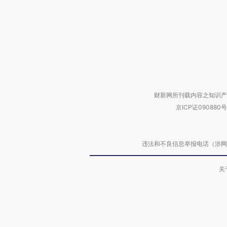
财新网所刊载内容之知识产
京ICP证090880号
违法和不良信息举报电话（涉网络暴力有
关