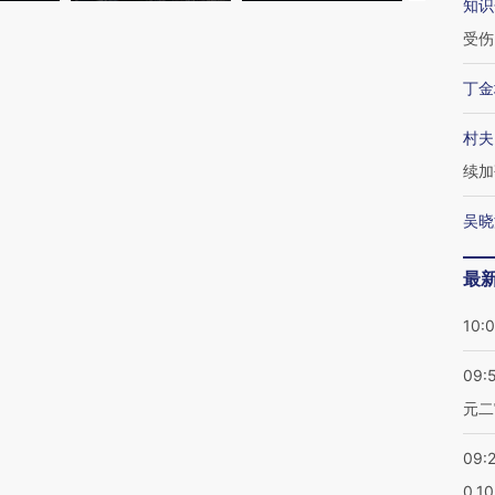
知识
受伤
丁金
村夫
续加
吴晓
最
10:
09:
元二
09:
0.1