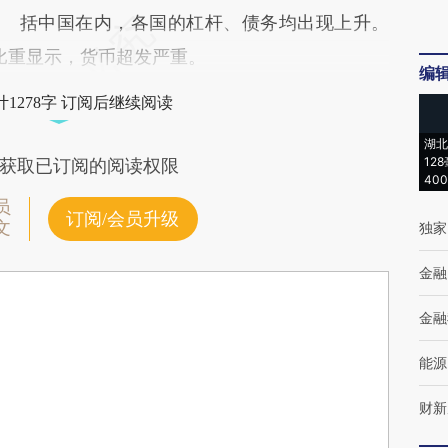
括中国在内，各国的杠杆、债务均出现上升。
比重显示，货币超发严重。
编
1278字 订阅后继续阅读
湖北
12
获取已订阅的阅读权限
40
员
订阅/会员升级
文
独家
金融
金融
能源
财新