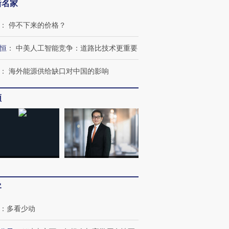
新名家
：
停不下来的价格？
恒
：
中美人工智能竞争：道路比技术更重要
：
海外能源供给缺口对中国的影响
频
OX的吸金
马航飞行员跨国走私7万
视线｜被称为“蟑螂”的印
让中产们甘
粒摇头丸 尿检体内含3种
度Z世代 用街头抗争将教
秘鲁纳斯
”？
毒品
育部长拱下台
13人遇难
客
进第四届链博
【商旅对话】华住集团
：
多看少动
技“链”接产
【特别呈现】寻找100种
CFO：不靠规模取胜，华
【特别呈
有意思的生活方式·第三对
住三大增长引擎是什么？
有意思的