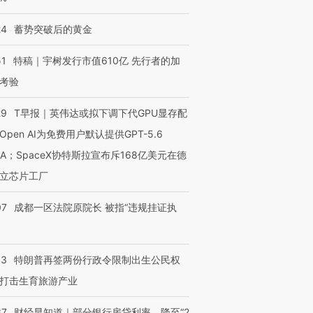
24
蓄势突破后的黄金
51
特稿｜宇树发行市值610亿 先行者的加
考验
29
T早报｜英伟达或拟下调下代GPU显存配
Open AI为免费用户默认提供GPT-5.6
NA；SpaceX协特斯拉宣布斥168亿美元在德
立芯片工厂
07
成都一区法院原院长 被指“违规挂证执
43
特朗普再签两份行政令限制出生公民权
打击生育旅游产业
37
财经早知道｜部分银行房贷利率，降至“2