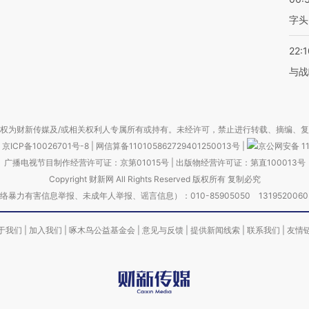
字头
22:1
与战
权为财新传媒及/或相关权利人专属所有或持有。未经许可，禁止进行转载、摘编、
京ICP备10026701号-8
|
网信算备110105862729401250013号
|
京公网安备 11
广播电视节目制作经营许可证：京第01015号
|
出版物经营许可证：第直100013号
Copyright 财新网 All Rights Reserved 版权所有 复制必究
害信息举报、未成年人举报、谣言信息）：010-85905050 13195200605 举报邮
于我们
|
加入我们
|
啄木鸟公益基金会
|
意见与反馈
|
提供新闻线索
|
联系我们
|
友情