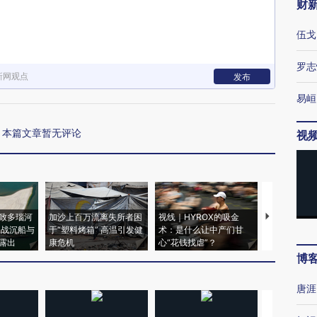
财
伍戈
罗志
新网观点
发布
易峘
本篇文章暂无评论
视
致多瑙河
加沙上百万流离失所者困
视线｜HYROX的吸金
马航飞行员
二战沉船与
于“塑料烤箱” 高温引发健
术：是什么让中产们甘
粒摇头丸 尿
露出
康危机
心“花钱找虐”？
毒品
博
唐涯