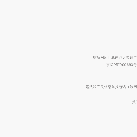
财新网所刊载内容之知识产
京ICP证090880号
违法和不良信息举报电话（涉网络暴力有
关