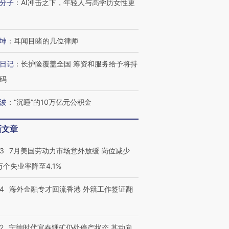
分子
：
AI冲击之下，年轻人与高学历女性更
进第四届链博
【商旅对话】华住集团
技“链”接产
【特别呈现】寻找100种
CFO：不靠规模取胜，华
【特别呈
有意思的生活方式·第三对
住三大增长引擎是什么？
有意思的
坤
：
耳闻目睹的几位律师
日记
：
长护险覆盖全国 筹资和服务给予将持
码
波
：
“沉睡”的10万亿元公积金
新文章
43
7月美国劳动力市场意外放缓 岗位减少
3万个失业率降至4.1%
14
海外金融专才回流香港 外籍工作签证翻
2
宁德时代宜春锂矿仍处停产状态 其动向