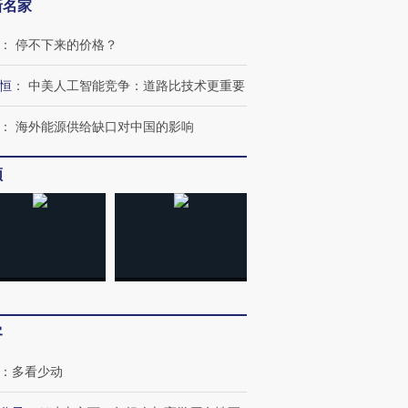
新名家
：
停不下来的价格？
恒
：
中美人工智能竞争：道路比技术更重要
：
海外能源供给缺口对中国的影响
频
跨国走私7万
视线｜被称为“蟑螂”的印
视线｜“入侵”还是“人道危
检体内含3种
度Z世代 用街头抗争将教
机”？难民潮撕裂西班牙
秘鲁纳斯
育部长拱下台
飞地休达
13人遇难
客
：
多看少动