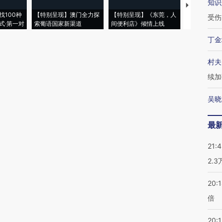
知识
【推广】走
找100种
【特别呈现】澳门全力探
【特别呈现】《东莞，人
会，让数智科
受伤
式·第一对
索葡语国家新渠道
间便利店》倾情上线
业
丁金
村夫
续加
吴晓
最
21:
2.
20:
倍
20:1