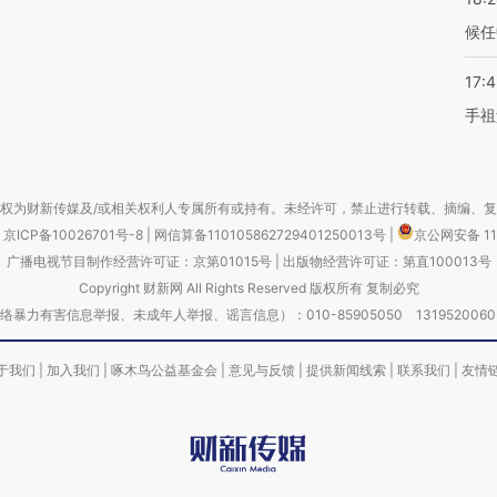
候任
17:
手祖
权为财新传媒及/或相关权利人专属所有或持有。未经许可，禁止进行转载、摘编、
京ICP备10026701号-8
|
网信算备110105862729401250013号
|
京公网安备 11
广播电视节目制作经营许可证：京第01015号
|
出版物经营许可证：第直100013号
Copyright 财新网 All Rights Reserved 版权所有 复制必究
害信息举报、未成年人举报、谣言信息）：010-85905050 13195200605 举报邮
于我们
|
加入我们
|
啄木鸟公益基金会
|
意见与反馈
|
提供新闻线索
|
联系我们
|
友情