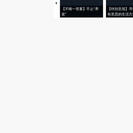
【不唯一答案】不止“养
【特别呈现】寻
老”
有意思的生活方