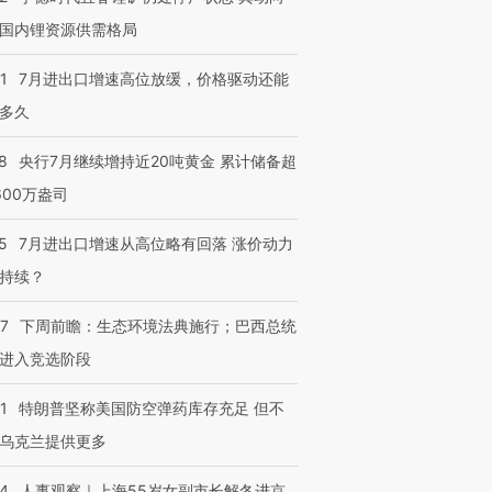
国内锂资源供需格局
1
7月进出口增速高位放缓，价格驱动还能
多久
8
央行7月继续增持近20吨黄金 累计储备超
600万盎司
5
7月进出口增速从高位略有回落 涨价动力
持续？
07
下周前瞻：生态环境法典施行；巴西总统
进入竞选阶段
1
特朗普坚称美国防空弹药库存充足 但不
乌克兰提供更多
24
人事观察｜上海55岁女副市长解冬进京