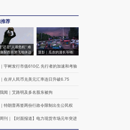
辑推荐
侵”还是“人道危机” 难
撕裂西班牙飞地休达
显影｜瓜农的漫长等待
｜
宇树发行市值610亿 先行者的加速和考验
｜
在岸人民币兑美元汇率连日升破6.75
我闻
｜
艾路明及多名股东被拘
｜
特朗普再签两份行政令限制出生公民权
周刊
｜
【封面报道】电力现货市场元年突进