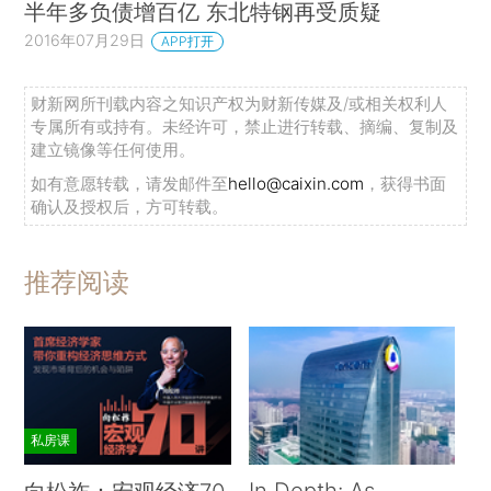
半年多负债增百亿 东北特钢再受质疑
2016年07月29日
APP打开
财新网所刊载内容之知识产权为财新传媒及/或相关权利人
专属所有或持有。未经许可，禁止进行转载、摘编、复制及
建立镜像等任何使用。
如有意愿转载，请发邮件至
hello@caixin.com
，获得书面
确认及授权后，方可转载。
推荐阅读
私房课
In Depth: As