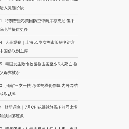
进入竞选阶段
1
特朗普坚称美国防空弹药库存充足 但不
乌克兰提供更多
24
人事观察｜上海55岁女副市长解冬进京
中国侨联副主席
45
泰国发生致命校园枪击案至少6人死亡 枪
父母亦被杀
40
河南“三支一扶”考试规模化作弊 内外勾结
获取试卷
4
财新调查｜7月CPI或继续降温 PPI同比增
触顶回落迹象
00
普渡张涛：从专用机器人切入人形，更具