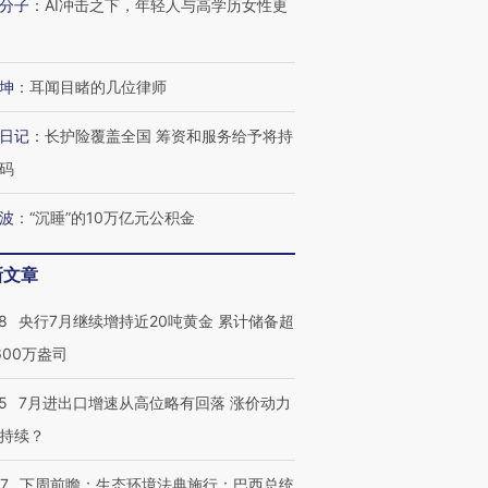
分子
：
AI冲击之下，年轻人与高学历女性更
坤
：
耳闻目睹的几位律师
日记
：
长护险覆盖全国 筹资和服务给予将持
码
波
：
“沉睡”的10万亿元公积金
新文章
8
央行7月继续增持近20吨黄金 累计储备超
600万盎司
5
7月进出口增速从高位略有回落 涨价动力
持续？
07
下周前瞻：生态环境法典施行；巴西总统