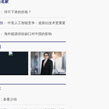
新名家
：
停不下来的价格？
恒
：
中美人工智能竞争：道路比技术更重要
：
海外能源供给缺口对中国的影响
频
跨国走私7万
视线｜被称为“蟑螂”的印
视线｜“入侵”还是“人道危
检体内含3种
度Z世代 用街头抗争将教
机”？难民潮撕裂西班牙
秘鲁纳斯
育部长拱下台
飞地休达
13人遇难
客
进第四届链博
【商旅对话】华住集团
：
多看少动
技“链”接产
【特别呈现】寻找100种
CFO：不靠规模取胜，华
【特别呈
有意思的生活方式·第三对
住三大增长引擎是什么？
有意思的