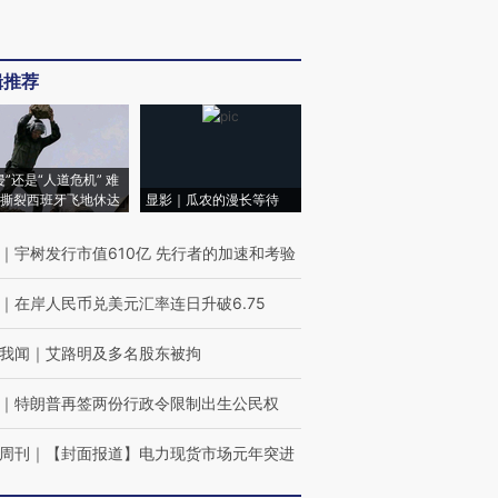
辑推荐
侵”还是“人道危机” 难
撕裂西班牙飞地休达
显影｜瓜农的漫长等待
｜
宇树发行市值610亿 先行者的加速和考验
｜
在岸人民币兑美元汇率连日升破6.75
我闻
｜
艾路明及多名股东被拘
｜
特朗普再签两份行政令限制出生公民权
周刊
｜
【封面报道】电力现货市场元年突进