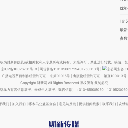
优势
16:
最新
参数
权为财新传媒及/或相关权利人专属所有或持有。未经许可，禁止进行转载、摘编、
京ICP备10026701号-8
|
网信算备110105862729401250013号
|
京公网安备 11
广播电视节目制作经营许可证：京第01015号
|
出版物经营许可证：第直100013号
Copyright 财新网 All Rights Reserved 版权所有 复制必究
害信息举报、未成年人举报、谣言信息）：010-85905050 13195200605 举报邮
于我们
|
加入我们
|
啄木鸟公益基金会
|
意见与反馈
|
提供新闻线索
|
联系我们
|
友情