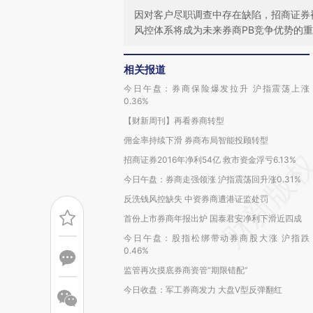
因对客户尽职调查中存在缺陷，招商证券被
风控体系将成为未来券商PB竞争优势的
相关报道
今日午盘：券商保险爆发拉升 沪指震荡上涨
0.36%
【财新周刊】再看券商转型
佣金率持续下滑 券商布局智能投顾转型
招商证券2016年净利54亿 救市资金浮亏6.13%
今日午盘：券商走强领涨 沪指震荡回升涨0.31%
反洗钱风控缺失 中资券商遭港证监处罚
首份上市券商年报出炉 国泰君安净利下滑近四成
今日午盘：股指松绑带动券商股大涨 沪指跌
0.46%
监管再次摸底券商资管“期限错配”
今日收盘：军工券商发力 大盘V型反弹翻红