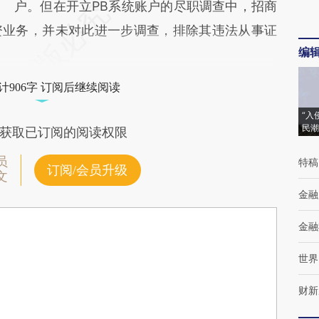
户。但在开立PB系统账户的尽职调查中，招商
资业务，并未对此进一步调查，排除其违法从事证
编
计906字 订阅后继续阅读
“入
民潮
获取已订阅的阅读权限
员
特稿
订阅/会员升级
文
金融
金融
世界
财新