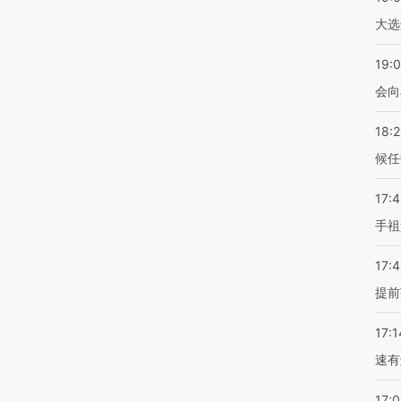
大选
19:0
会向
18:
候任
17:
手祖
17:
提前
17:1
速有
17: