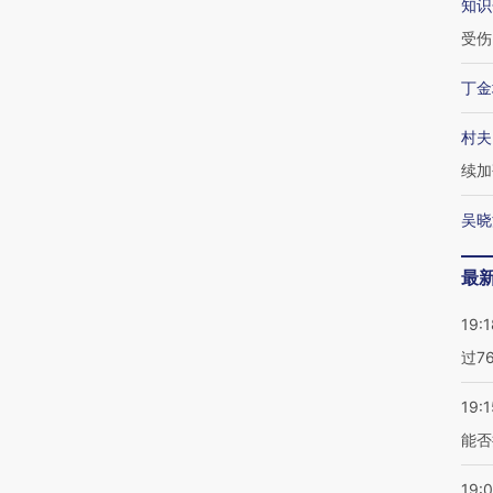
知识
受伤
丁金
村夫
续加
吴晓
最
19:1
过7
19:1
能否
19: