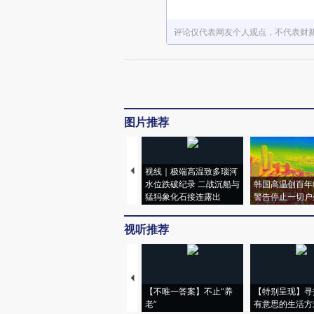
评论仅代表网友个人观点，不代表财
图片推荐
视线｜极端高温致多瑙河
水位跌破纪录 二战沉船与
韩国高温创百年
猛犸象化石接连露出
警告停止一切户
视听推荐
【不唯一答案】不止“养
【特别呈现】寻
老”
有意思的生活方