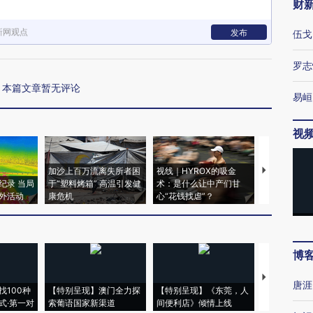
财
新网观点
发布
伍戈
罗志
本篇文章暂无评论
易峘
视
加沙上百万流离失所者困
视线｜HYROX的吸金
马航飞行员
纪录 当局
于“塑料烤箱” 高温引发健
术：是什么让中产们甘
粒摇头丸 尿
外活动
康危机
心“花钱找虐”？
毒品
博
【推广】走
唐涯
找100种
【特别呈现】澳门全力探
【特别呈现】《东莞，人
会，让数智科
式·第一对
索葡语国家新渠道
间便利店》倾情上线
业