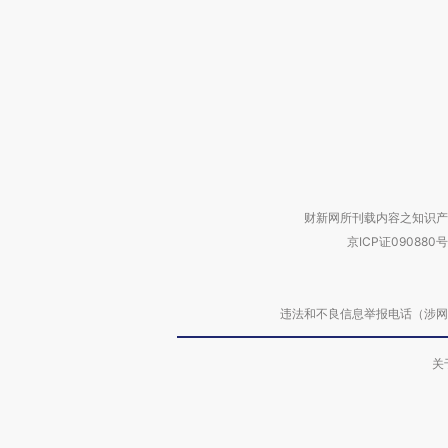
财新网所刊载内容之知识产
京ICP证090880号
违法和不良信息举报电话（涉网络暴力有
关