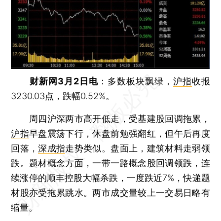
财新网3月2日电
：多数板块飘绿，
沪指
收报
3230.03点，跌幅0.52%。
周四沪深两市高开低走，受基建股回调拖累，
沪指
早盘震荡下行，休盘前勉强翻红，但午后再度
回落，
深成指
走势类似。盘面上，建筑材料走弱领
跌。题材概念方面，一带一路概念股回调领跌，连
续涨停的顺丰控股大幅杀跌，一度跌近7%，快递题
材股亦受拖累跳水。两市成交量较上一交易日略有
缩量。