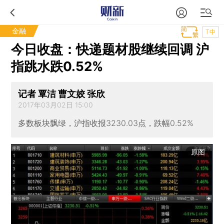
金融
T中
今日收盘：快递题材股继续回调 沪
指跳水跌0.52%
记者 覃洁 曹文姣 张欣
2017年03月02日 15:00
多数板块飘绿，沪指收报3230.03点，跌幅0.52%
原图