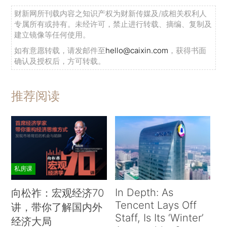
财新网所刊载内容之知识产权为财新传媒及/或相关权利人
专属所有或持有。未经许可，禁止进行转载、摘编、复制及
建立镜像等任何使用。
如有意愿转载，请发邮件至
hello@caixin.com
，获得书面
确认及授权后，方可转载。
推荐阅读
私房课
In Depth: As
向松祚：宏观经济70
Tencent Lays Off
讲，带你了解国内外
Staff, Is Its ‘Winter’
经济大局