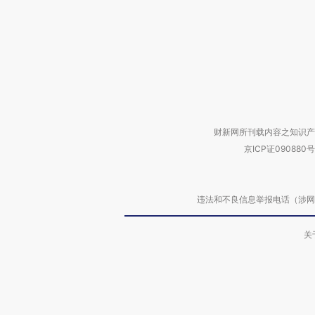
财新网所刊载内容之知识产
京ICP证090880号
违法和不良信息举报电话（涉网络暴力有
关