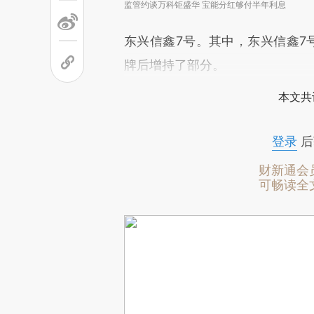
监管约谈万科钜盛华 宝能分红够付半年利息
东兴信鑫7号。其中，东兴信鑫7
牌后增持了部分。
本文共
登录
后
财新通会
可畅读全