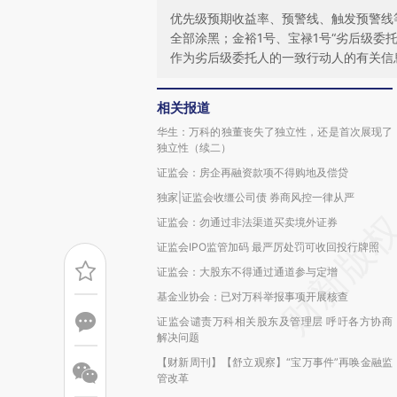
优先级预期收益率、预警线、触发预警线等
全部涂黑；金裕1号、宝禄1号“劣后级委
作为劣后级委托人的一致行动人的有关信
相关报道
华生：万科的独董丧失了独立性，还是首次展现了
独立性（续二）
证监会：房企再融资款项不得购地及偿贷
独家|证监会收缰公司债 券商风控一律从严
证监会：勿通过非法渠道买卖境外证券
证监会IPO监管加码 最严厉处罚可收回投行牌照
证监会：大股东不得通过通道参与定增
基金业协会：已对万科举报事项开展核查
证监会谴责万科相关股东及管理层 呼吁各方协商
解决问题
【财新周刊】【舒立观察】“宝万事件”再唤金融监
管改革