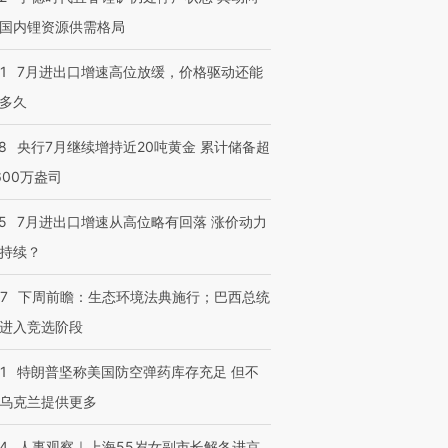
国内锂资源供需格局
1
7月进出口增速高位放缓，价格驱动还能
多久
8
央行7月继续增持近20吨黄金 累计储备超
600万盎司
5
7月进出口增速从高位略有回落 涨价动力
持续？
07
下周前瞻：生态环境法典施行；巴西总统
进入竞选阶段
1
特朗普坚称美国防空弹药库存充足 但不
乌克兰提供更多
24
人事观察｜上海55岁女副市长解冬进京