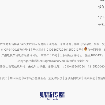
候任
17:
手祖
权为财新传媒及/或相关权利人专属所有或持有。未经许可，禁止进行转载、摘编、
京ICP备10026701号-8
|
网信算备110105862729401250013号
|
京公网安备 11
广播电视节目制作经营许可证：京第01015号
|
出版物经营许可证：第直100013号
Copyright 财新网 All Rights Reserved 版权所有 复制必究
害信息举报、未成年人举报、谣言信息）：010-85905050 13195200605 举报邮
于我们
|
加入我们
|
啄木鸟公益基金会
|
意见与反馈
|
提供新闻线索
|
联系我们
|
友情