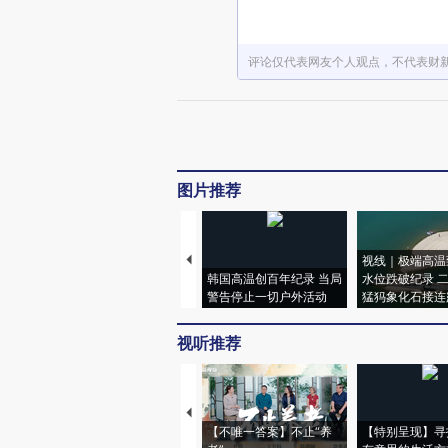
评论仅代表网友个人观点，不代表财
图片推荐
视线｜极端高温
韩国高温创百年纪录 当局
水位跌破纪录 
警告停止一切户外活动
猛犸象化石接连
视听推荐
【不唯一答案】不止“养
【特别呈现】寻