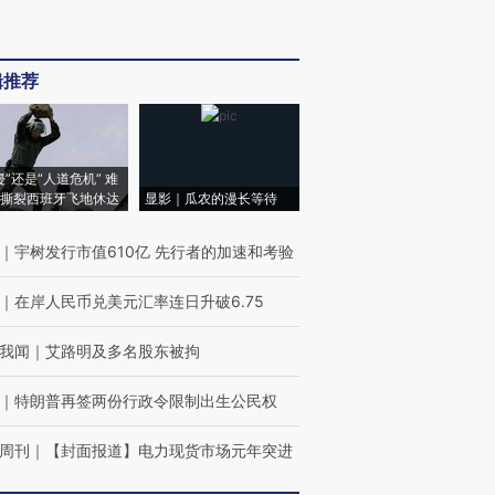
辑推荐
侵”还是“人道危机” 难
撕裂西班牙飞地休达
显影｜瓜农的漫长等待
｜
宇树发行市值610亿 先行者的加速和考验
｜
在岸人民币兑美元汇率连日升破6.75
我闻
｜
艾路明及多名股东被拘
｜
特朗普再签两份行政令限制出生公民权
周刊
｜
【封面报道】电力现货市场元年突进