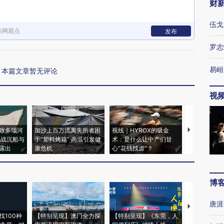
财
伍戈
新网观点
发布
罗志
易峘
本篇文章暂无评论
视
致多瑙河
加沙上百万流离失所者困
视线｜HYROX的吸金
马航飞行员
二战沉船与
于“塑料烤箱” 高温引发健
术：是什么让中产们甘
粒摇头丸 尿
露出
康危机
心“花钱找虐”？
毒品
博
唐涯
【推广】走
找100种
【特别呈现】澳门全力探
【特别呈现】《东莞，人
会，让数智科