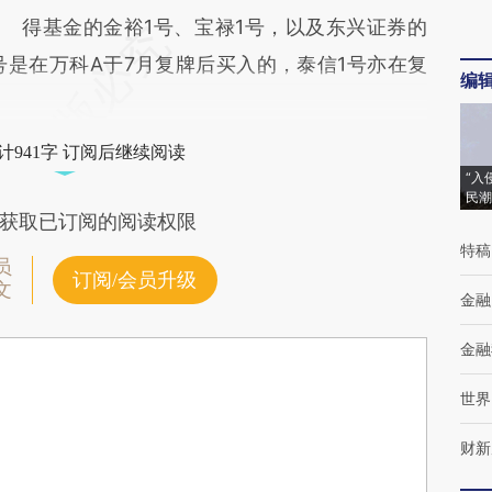
得基金的金裕1号、宝禄1号，以及东兴证券的
号是在万科A于7月复牌后买入的，泰信1号亦在复
编
计941字 订阅后继续阅读
“入
民潮
获取已订阅的阅读权限
特稿
员
订阅/会员升级
文
金融
金融
世界
财新