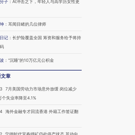
有意思的生活方式·第三对
住三大增长引擎是什么？
有意思的
分子
：
AI冲击之下，年轻人与高学历女性更
坤
：
耳闻目睹的几位律师
日记
：
长护险覆盖全国 筹资和服务给予将持
码
波
：
“沉睡”的10万亿元公积金
新文章
43
7月美国劳动力市场意外放缓 岗位减少
3万个失业率降至4.1%
14
海外金融专才回流香港 外籍工作签证翻
2
宁德时代宜春锂矿仍处停产状态 其动向