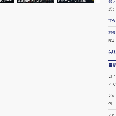
式·第一对
索葡语国家新渠道
间便利店》倾情上线
业
知识
受伤
丁金
村夫
续加
吴晓
最
21:
2.
20:
倍
20:1