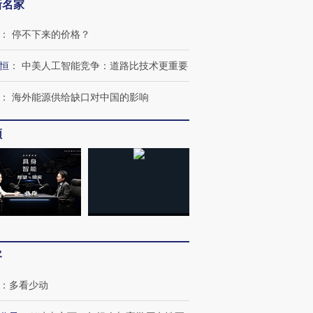
新名家
：
停不下来的价格？
恒
：
中美人工智能竞争：道路比技术更重要
：
海外能源供给缺口对中国的影响
频
跨国走私7万
视线｜被称为“蟑螂”的印
视线｜“入侵”还是“人道危
检体内含3种
度Z世代 用街头抗争将教
机”？难民潮撕裂西班牙
秘鲁纳斯
育部长拱下台
飞地休达
13人遇难
客
：
多看少动
进第四届链博
【商旅对话】华住集团
技“链”接产
【特别呈现】寻找100种
CFO：不靠规模取胜，华
【特别呈