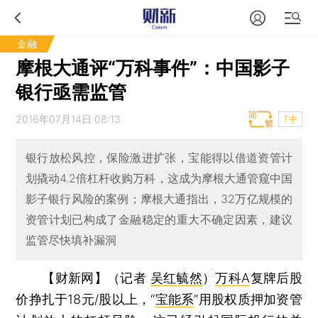
金融
摩根大通评“万科事件”：中国影子
银行亟需监管
2016年07月14日 08:13
T中
银行放松风控，保险激进扩张，宝能得以借道资管计
划撬动4.2倍杠杆收购万科，这成为摩根大通管窥中国
影子银行风险的案例；摩根大通指出，32万亿规模的
资管计划已构成了金融稳定的重大不确定因素，建议
监管尽快填补漏洞
【财新网】（记者
吴红毓然
）
万科A
复牌后股
价挣扎于18元/股以上，“
宝能系
”用股权质押加资管