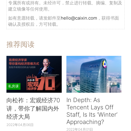
专属所有或持有。未经许可，禁止进行转载、摘编、复制及
建立镜像等任何使用。
如有意愿转载，请发邮件至
hello@caixin.com
，获得书面
确认及授权后，方可转载。
推荐阅读
私房课
In Depth: As
向松祚：宏观经济70
Tencent Lays Off
讲，带你了解国内外
Staff, Is Its ‘Winter’
经济大局
Approaching?
2022年04月06日
2022年04月01日