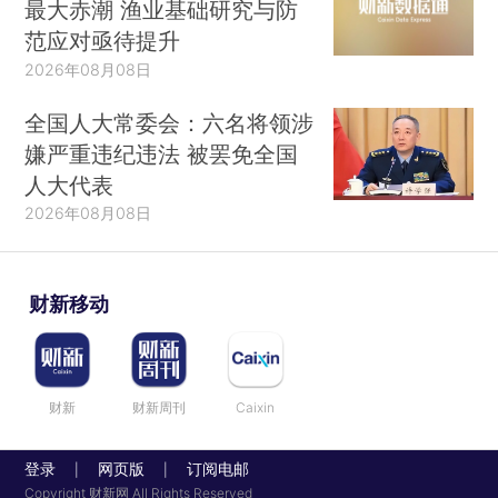
最大赤潮 渔业基础研究与防
范应对亟待提升
2026年08月08日
全国人大常委会：六名将领涉
嫌严重违纪违法 被罢免全国
人大代表
2026年08月08日
财新移动
财新
财新周刊
Caixin
登录
网页版
订阅电邮
|
|
Copyright 财新网 All Rights Reserved