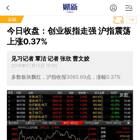
金融
T中
今日收盘：创业板指走强 沪指震荡
上涨0.37%
见习记者 覃洁 记者 张欣 曹文姣
2016年07月13日 15:00
多数板块飘红，沪指收报3060.69点，涨幅0.37%
原图