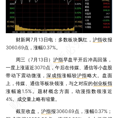
财新网7月13日电：多数板块飘红，
沪指
收报
3060.69点，涨幅0.37%。
周三（7月13日）
沪指
早盘平开后冲高回落，
一度上涨逼近3070点，午后在传媒、通信等小盘股
带动下震动微涨，
深成指
涨幅较
沪指
略大。盘面
上，传媒、通信等板块领涨，与之对应的
创业板指
涨幅逾1.5%。题材概念方面，动漫指数领涨近
4%。成交量上略有缩量。
截至收盘，
沪指
报3060.69点，涨幅0.37%；