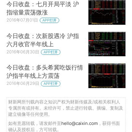
今日收盘：七月开局平淡 沪
指缩量震荡微涨
2016年07月01日
APP打开
今日收盘：次新股遇冷 沪指
六月收官半年线上
2016年06月30日
APP打开
今日收盘：多头希冀吃饭行情
沪指半年线上方震荡
2016年06月29日
APP打开
财新网所刊载内容之知识产权为财新传媒及/或相关权利人
专属所有或持有。未经许可，禁止进行转载、摘编、复制及
建立镜像等任何使用。
如有意愿转载，请发邮件至
hello@caixin.com
，获得书面
确认及授权后，方可转载。