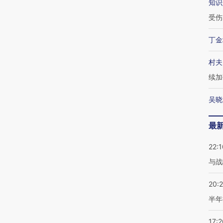
知识
受伤
丁金
村夫
续加
吴晓
最
22:1
与战
20:
半年
17:2