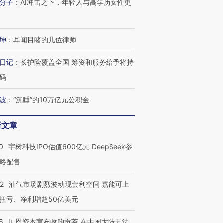
分子
：
AI冲击之下，年轻人与高学历女性更
坤
：
耳闻目睹的几位律师
日记
：
长护险覆盖全国 筹资和服务给予将持
码
波
：
“沉睡”的10万亿元公积金
新文章
0
宇树科技IPO估值600亿元 DeepSeek参
略配售
22
油气市场剧烈波动现套利空间 嘉能可上
扭亏、净利增超50亿美元
6
贝恩资本宣布收购贡茶 在中国大陆无法