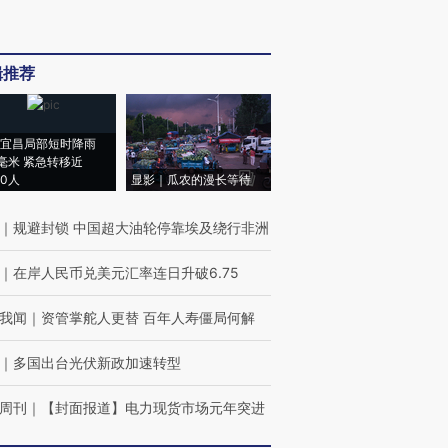
辑推荐
宜昌局部短时降雨
8毫米 紧急转移近
00人
显影｜瓜农的漫长等待
｜
规避封锁 中国超大油轮停靠埃及绕行非洲
｜
在岸人民币兑美元汇率连日升破6.75
我闻
｜
资管掌舵人更替 百年人寿僵局何解
｜
多国出台光伏新政加速转型
周刊
｜
【封面报道】电力现货市场元年突进