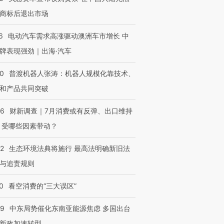
商标后退出市场
6
电动汽车需求高涨驱动澳洲车市增长 中
牌表现强劲｜出海·汽车
00
普渡机器人张涛：机器人规模化靠技术、
和产品共同突破
56
财新调查｜7月消费或有反弹、出口维持
 受哪些因素带动？
42
生态环境法典将施行 最高法明确新旧法
与追责规则
0
看空消费的“三大误区”
59
中东局势催化东南亚能源焦虑 多国出台
新政加速转型