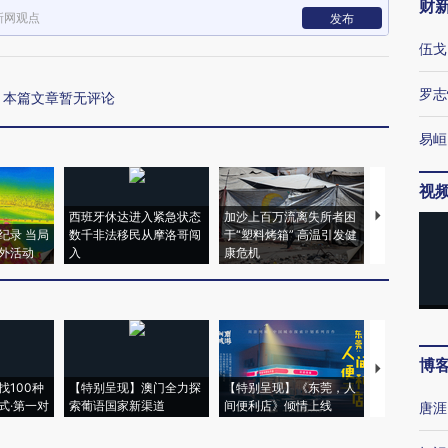
财
新网观点
发布
伍戈
罗志
本篇文章暂无评论
易峘
视
西班牙休达进入紧急状态
加沙上百万流离失所者困
视线｜HYR
纪录 当局
数千非法移民从摩洛哥闯
于“塑料烤箱” 高温引发健
术：是什么
外活动
入
康危机
心“花钱找虐
博
【推广】走
找100种
【特别呈现】澳门全力探
【特别呈现】《东莞，人
会，让数智科
式·第一对
索葡语国家新渠道
间便利店》倾情上线
业
唐涯