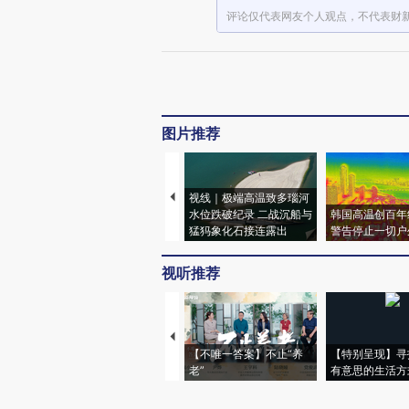
评论仅代表网友个人观点，不代表财
图片推荐
视线｜极端高温致多瑙河
水位跌破纪录 二战沉船与
韩国高温创百年
猛犸象化石接连露出
警告停止一切户
视听推荐
【不唯一答案】不止“养
【特别呈现】寻
老”
有意思的生活方