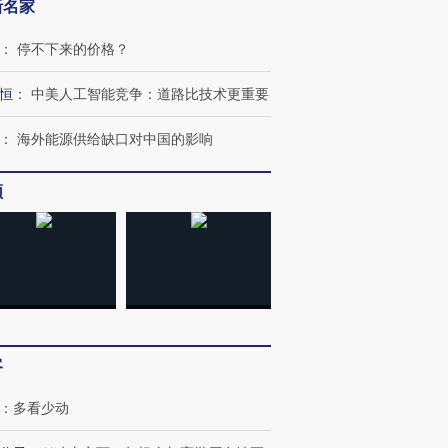
新名家
：
停不下来的价格？
恒
：
中美人工智能竞争：道路比技术更重要
：
海外能源供给缺口对中国的影响
频
OX的吸金
马航飞行员跨国走私7万
视线｜被称为“蟑螂”的印
让中产们甘
粒摇头丸 尿检体内含3种
度Z世代 用街头抗争将教
秘鲁纳斯
”？
毒品
育部长拱下台
13人遇难
客
进第四届链博
【商旅对话】华住集团
技“链”接产
【特别呈现】寻找100种
CFO：不靠规模取胜，华
【特别呈
有意思的生活方式·第三对
住三大增长引擎是什么？
有意思的
：
多看少动