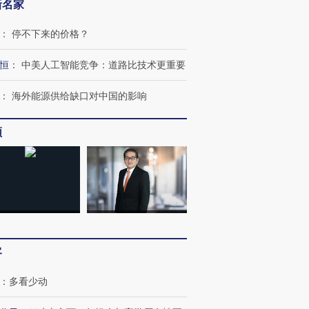
新名家
：
停不下来的价格？
恒
：
中美人工智能竞争：道路比技术更重要
：
海外能源供给缺口对中国的影响
频
”还是“人道危
湖北宜昌局部短时降雨
哈尔滨遭遇短时极端强降
撕裂西班牙
128毫米 紧急转移近
雨 3小时累计雨量超80毫
秘鲁纳斯
4000人
米
13人遇难
客
进第四届链博
【商旅对话】华住集团
技“链”接产
【特别呈现】寻找100种
CFO：不靠规模取胜，华
【特别呈
有意思的生活方式·第三对
住三大增长引擎是什么？
有意思的
：
多看少动