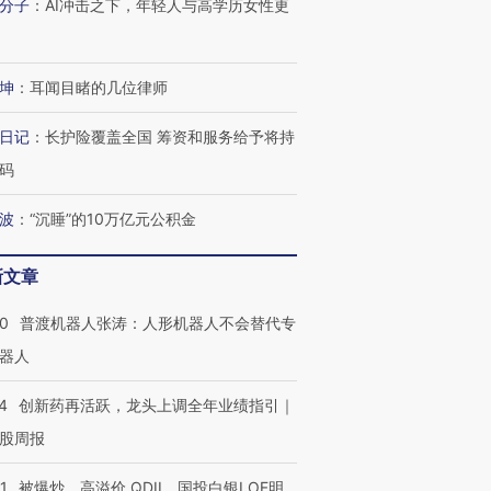
分子
：
AI冲击之下，年轻人与高学历女性更
坤
：
耳闻目睹的几位律师
日记
：
长护险覆盖全国 筹资和服务给予将持
码
波
：
“沉睡”的10万亿元公积金
新文章
00
普渡机器人张涛：人形机器人不会替代专
器人
4
创新药再活跃，龙头上调全年业绩指引｜
股周报
1
被爆炒、高溢价 QDII、国投白银LOF明