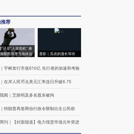
辑推荐
侵”还是“人道危机” 难
撕裂西班牙飞地休达
显影｜瓜农的漫长等待
｜
宇树发行市值610亿 先行者的加速和考验
｜
在岸人民币兑美元汇率连日升破6.75
我闻
｜
艾路明及多名股东被拘
｜
特朗普再签两份行政令限制出生公民权
周刊
｜
【封面报道】电力现货市场元年突进