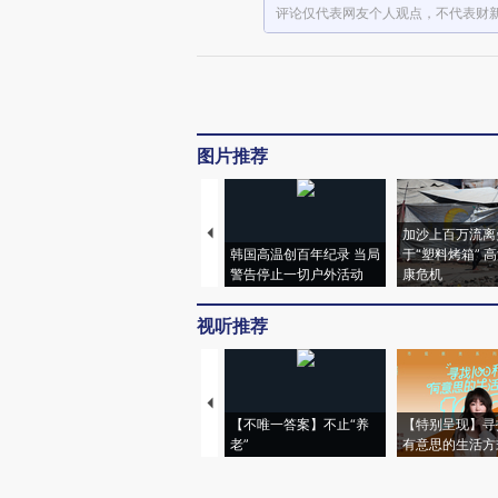
评论仅代表网友个人观点，不代表财
图片推荐
加沙上百万流离
韩国高温创百年纪录 当局
于“塑料烤箱” 
警告停止一切户外活动
康危机
视听推荐
【不唯一答案】不止“养
【特别呈现】寻
老”
有意思的生活方