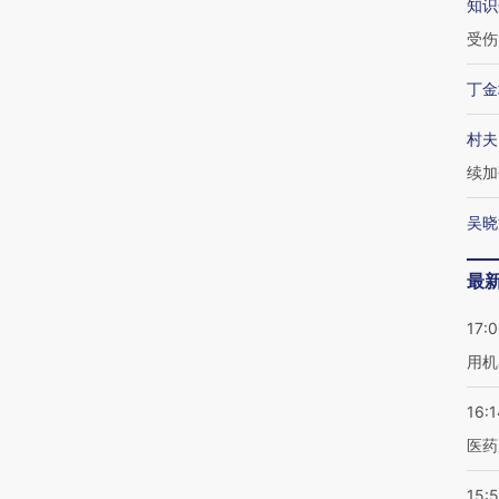
知识
受伤
丁金
村夫
续加
吴晓
最
17:
用机
16:1
医药
15:5