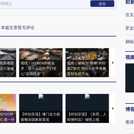
财
新网观点
发布
伍戈
本篇文章暂无评论
罗志
易峘
视
失所者困
视线｜HYROX的吸金
视线｜被称为“蟑螂”的印
视线｜“入侵
高温引发健
术：是什么让中产们甘
度Z世代 用街头抗争将教
机”？难民潮
心“花钱找虐”？
育部长拱下台
飞地休达
博
【推广】走
找100种
【特别呈现】澳门全力探
【特别呈现】《东莞，人
会，让数智科
式·第一对
索葡语国家新渠道
间便利店》倾情上线
业
唐涯