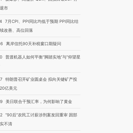
退市
4
7月CPI、PPI同比均低于预期 PPI同比结
续改善、高位回落
46
离岸信托90天补税窗口期疑问
00
普渡机器人如何平衡“脚踏实地”与“仰望星
？
57
特朗普召开矿业圆桌会 拟向关键矿产投
20亿美元
09
美日联合干预汇率，为何影响了黄金
32
“90后”农民工讨薪涉刑案发回重审 因部
实不清