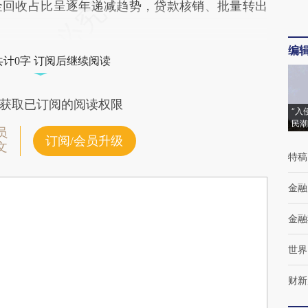
金回收占比呈逐年递减趋势，贷款核销、批量转出
编
共计0字 订阅后继续阅读
获取已订阅的阅读权限
“入
民潮
员
订阅/会员升级
文
特稿
金融
金融
世界
财新