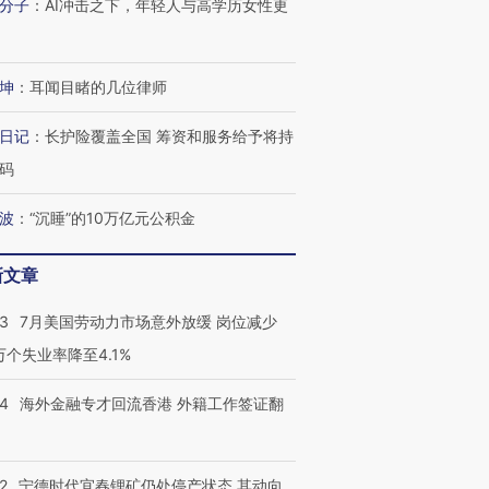
分子
：
AI冲击之下，年轻人与高学历女性更
坤
：
耳闻目睹的几位律师
日记
：
长护险覆盖全国 筹资和服务给予将持
码
波
：
“沉睡”的10万亿元公积金
新文章
43
7月美国劳动力市场意外放缓 岗位减少
3万个失业率降至4.1%
14
海外金融专才回流香港 外籍工作签证翻
2
宁德时代宜春锂矿仍处停产状态 其动向