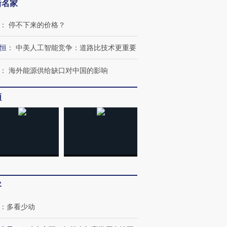
新名家
：
停不下来的价格？
恒
：
中美人工智能竞争：道路比技术更重要
：
海外能源供给缺口对中国的影响
跨国走私7万
频
视线｜被称为“蟑螂”的印
视线｜“入侵”还是“人道危
检体内含3种
度Z世代 用街头抗争将教
机”？难民潮撕裂西班牙
秘鲁纳斯
育部长拱下台
飞地休达
13人遇难
进第四届链博
【商旅对话】华住集团
技“链”接产
【特别呈现】寻找100种
CFO：不靠规模取胜，华
【特别呈
客
有意思的生活方式·第三对
住三大增长引擎是什么？
有意思的
：
多看少动