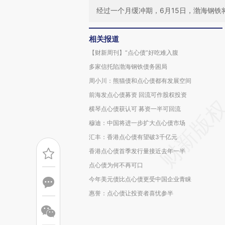
经过一个月缓冲期，6月15日，渤海钢
相关报道
【财新周刊】“点心债”好吃难入腹
多家信托陷渤海钢铁债务困局
周小川：熊猫债和点心债都有发展空间
前海发点心债募资 回流可作股权投资
横琴点心债获认可 募资一半可回流
穆迪：中国将进一步扩大点心债市场
汇丰：香港点心债有望破3千亿元
香港点心债首季发行量接近去年一半
点心债为何不再可口
今年美元债比点心债更受中国企业青睐
惠誉：点心债让投资者喜忧参半