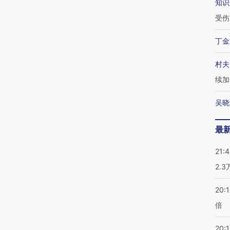
知识
受伤
丁金
村夫
续加
吴晓
最
21:
2.
20:
倍
20:1