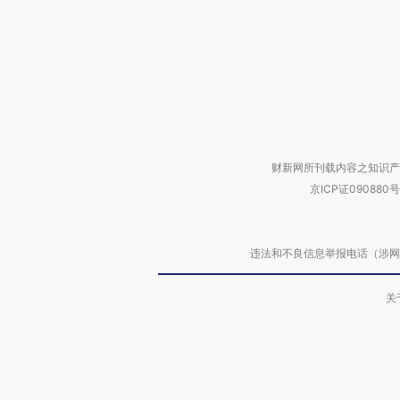
财新网所刊载内容之知识产
京ICP证090880号
违法和不良信息举报电话（涉网络暴力有
关