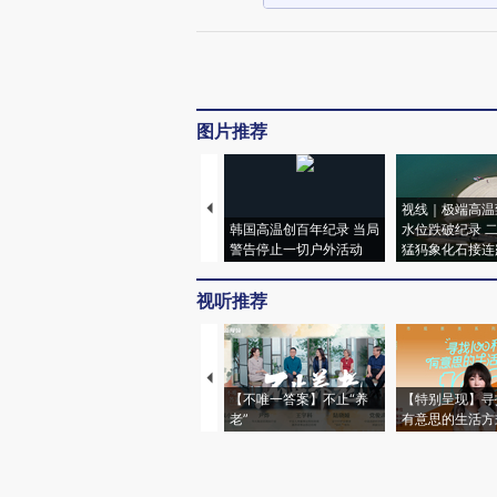
图片推荐
视线｜极端高温
韩国高温创百年纪录 当局
水位跌破纪录 
警告停止一切户外活动
猛犸象化石接连
视听推荐
【不唯一答案】不止“养
【特别呈现】寻
老”
有意思的生活方