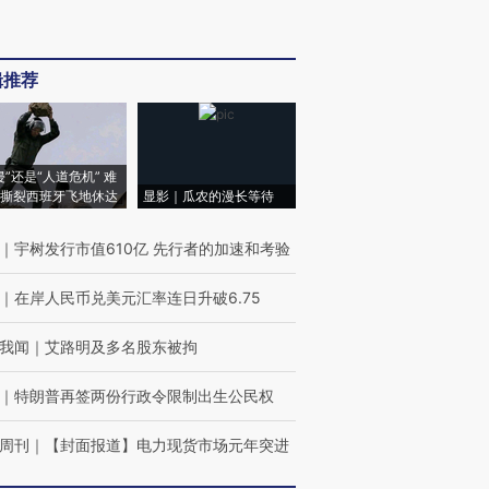
辑推荐
侵”还是“人道危机” 难
撕裂西班牙飞地休达
显影｜瓜农的漫长等待
｜
宇树发行市值610亿 先行者的加速和考验
｜
在岸人民币兑美元汇率连日升破6.75
我闻
｜
艾路明及多名股东被拘
｜
特朗普再签两份行政令限制出生公民权
周刊
｜
【封面报道】电力现货市场元年突进