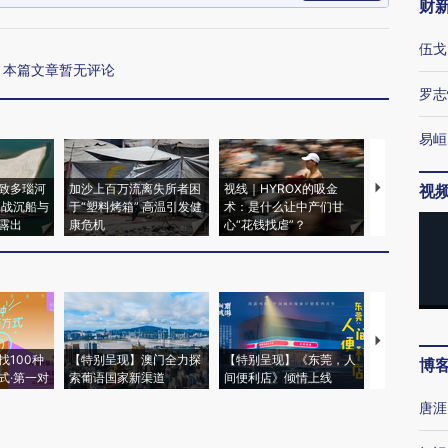
财
伍戈
本篇文章暂无评论
罗志
易峘
致多瑙河
加沙上百万流离失所者困
视线｜HYROX的吸金
马航飞行员
视
二战沉船与
于“塑料烤箱” 高温引发健
术：是什么让中产们甘
粒摇头丸 尿
露出
康危机
心“花钱找虐”？
毒品
【推广】走
找100种
【特别呈现】澳门全力探
【特别呈现】《东莞，人
会，让数智科
博
式·第一对
索葡语国家新渠道
间便利店》倾情上线
业
唐涯