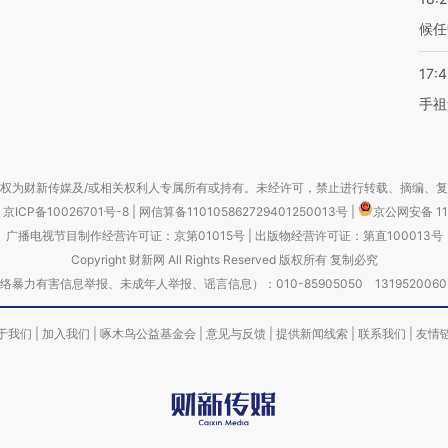
候任
17:
手祖
权为财新传媒及/或相关权利人专属所有或持有。未经许可，禁止进行转载、摘编、
京ICP备10026701号-8
|
网信算备110105862729401250013号
|
京公网安备 11
广播电视节目制作经营许可证：京第01015号
|
出版物经营许可证：第直100013号
Copyright 财新网 All Rights Reserved 版权所有 复制必究
害信息举报、未成年人举报、谣言信息）：010-85905050 13195200605 举报邮
于我们
|
加入我们
|
啄木鸟公益基金会
|
意见与反馈
|
提供新闻线索
|
联系我们
|
友情