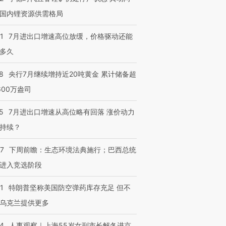
国内锂资源供需格局
1
7月进出口增速高位放缓，价格驱动还能
多久
8
央行7月继续增持近20吨黄金 累计储备超
600万盎司
5
7月进出口增速从高位略有回落 涨价动力
持续？
07
下周前瞻：生态环境法典施行；巴西总统
进入竞选阶段
1
特朗普坚称美国防空弹药库存充足 但不
乌克兰提供更多
24
人事观察｜上海55岁女副市长解冬进京