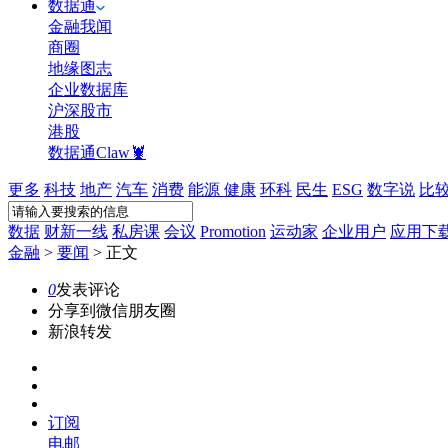
数据通
金融我闻
商圈
地缘图志
企业数据库
沪深股市
港股
数据通Claw🦞
更多
科技
地产
汽车
消费
能源
健康
环科
民生
ESG
数字说
比
数据
财新一线
私房课
会议
Promotion
运动家
企业用户
应用下
金融
>
要闻
>
正文
0
发表评论
分享到微信朋友圈
新浪转发
订阅
电邮