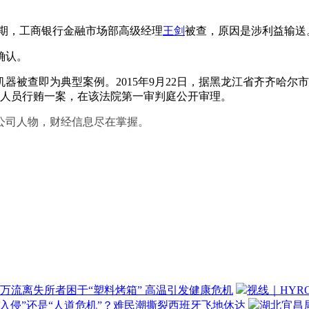
期，工商银行金融市场部高级经理
王剑
被查，原因是涉利益输送
确认。
查即为典型案例。2015年9月22日，据黑龙江省齐齐哈尔
作人员行贿一案，在该法院第一审判庭公开审理。
公司人物，财经信息尽在掌握。
万流离失所者困于“塑料烤箱” 高温引发健康危机
视线｜HYR
“入侵”还是“人道危机”？难民潮撕裂西班牙飞地休达
湖北宜昌局