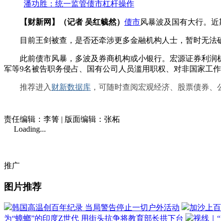
潘功胜：统一监管债市杠杆操作
【财新网】（记者 吴红毓然）
债市
风暴波及国有大行。近
目前王剑被查，是否还牵涉更多金融机构人士，暂时无法
此前债市风暴，多波及券商机构或小银行。宏源证券利润机器被
军等9名被告职务侵占、国有公司人员滥用职权、对非国家工
推荐进入
财新数据库
，可随时查阅宏观经济、股票债券、
责任编辑：李箐 | 版面编辑：张柘
Loading...
推广
图片推荐
韩国高温创百年纪录 当局警告停止一切户外活动
加沙上百
为“蟑螂”的印度Z世代 用街头抗争将教育部长拱下台
视线｜