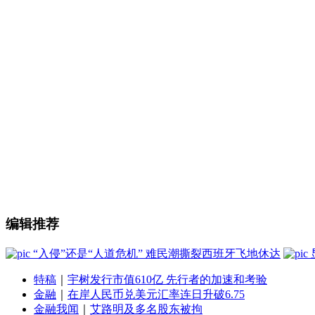
编辑推荐
“入侵”还是“人道危机” 难民潮撕裂西班牙飞地休达
特稿
｜
宇树发行市值610亿 先行者的加速和考验
金融
｜
在岸人民币兑美元汇率连日升破6.75
金融我闻
｜
艾路明及多名股东被拘