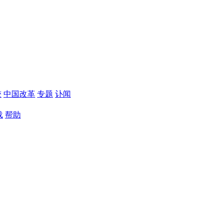
较
中国改革
专题
讣闻
载
帮助