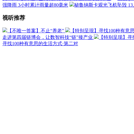
强降雨 3小时累计雨量超80毫米
秘鲁纳斯卡观光飞机坠毁 1
视听推荐
【不唯一答案】不止“养老”
【特别呈现】寻找100种有意
走进第四届链博会，让数智科技“链”接产业
【特别呈现】寻找
寻找100种有意思的生活方式·第二对