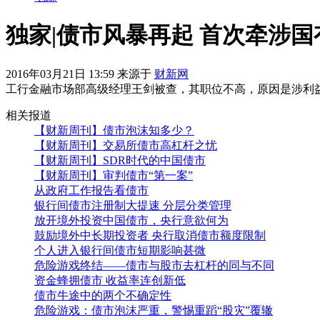
独家|债市风暴再起 首次牵涉
2016年03月21日 13:59 来源于
财新网
工行金融市场部高级经理王剑被查，其职位不高，原因是涉利
相关报道
【财新周刊】债市泡沫知多少？
【财新周刊】交易所债市高杠杆之忧
【财新周刊】SDR时代的中国债市
【财新周刊】审判债市“第一案”
从政府工作报告看债市
银行间债市注册制大提速 分层分类管理
放开境外投资中国债市，央行意欲何为
鼓励境外中长期投资者 央行取消债市额度限制
个人进入银行间债市短期影响甚微
危险游戏终结——债市与股市去杠杆的同与不同
资金蜂拥债市 收益率连创新低
债市牛途中的两个不确定性
危险游戏：债市泡沫严重，警惕重蹈“股灾”覆辙