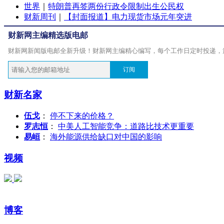
世界
｜
特朗普再签两份行政令限制出生公民权
财新周刊
｜
【封面报道】电力现货市场元年突进
财新网主编精选版电邮
财新网新闻版电邮全新升级！财新网主编精心编写，每个工作日定时投递，
订阅
财新名家
伍戈
：
停不下来的价格？
罗志恒
：
中美人工智能竞争：道路比技术更重要
易峘
：
海外能源供给缺口对中国的影响
视频
博客