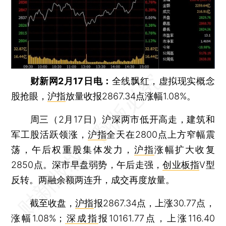
财新网2月17日电：
全线飘红，虚拟现实概念
股抢眼，
沪指
放量收报2867.34点涨幅1.08%。
周三（2月17日）沪深两市低开高走，建筑和
军工股活跃领涨，
沪指
全天在2800点上方窄幅震
荡，午后权重股集体发力，
沪指
涨幅扩大收复
2850点。深市早盘弱势，午后走强，
创业板指
V型
反转。两融余额两连升，成交再度放量。
截至收盘，
沪指
报2867.34点，上涨30.77点，
涨幅1.08%；
深成指
报10161.77点，上涨116.40