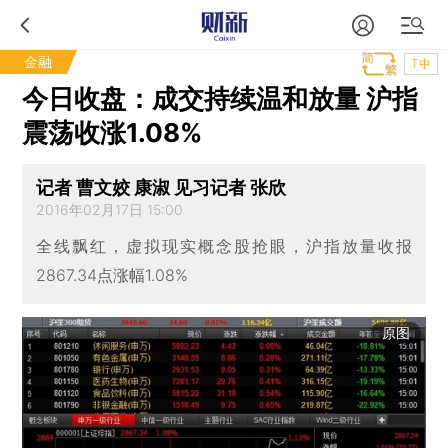
金融
T中
今日收盘：成交持续温和放量 沪指
震荡收涨1.08%
记者 曹文姣 康淑 见习记者 张欣
2016年02月17日 15:00
全线飘红，虚拟现实概念股抢眼，沪指放量收报
2867.34点涨幅1.08%
原图