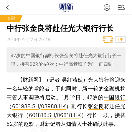
金融
中行张金良将赴任光大银行行长
2016年01月12日 20:48
T中
47岁的中国银行副行长张金良将赴任光大银行行长一
职，接替52岁的赵欢；中行高管班子为“一正四副”
【财新网】（记者
吴红毓然
）
光大银行
将迎来
一名年轻的掌舵者，于此同时，新一轮的金融机构
高管人事调整将启动。1月12日，47岁的
中国银行
（
601988.SH
/
03988.HK
）副行长
张金良
将赴任光
大银行（
601818.SH
/
06818.HK
）行长一职，接替
52岁的赵欢，财新记者从知情人士处确认此事。