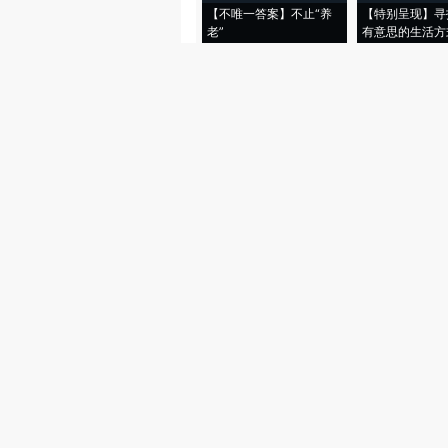
【不唯一答案】不止“养
【特别呈现】寻
老”
有意思的生活方