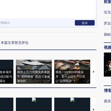
财
伍戈
新网观点
发布
罗志
易峘
本篇文章暂无评论
视
致多瑙河
加沙上百万流离失所者困
视线｜HYROX的吸金
马航飞行员
二战沉船与
于“塑料烤箱” 高温引发健
术：是什么让中产们甘
粒摇头丸 尿
露出
康危机
心“花钱找虐”？
毒品
博
唐涯
【推广】走