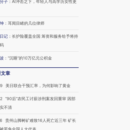
分子
：
AI冲击之下，年轻人与高学历女性更
技“链”接产
【特别呈现】寻找100种
CFO：不靠规模取胜，华
【特别呈
有意思的生活方式·第三对
住三大增长引擎是什么？
有意思的
坤
：
耳闻目睹的几位律师
日记
：
长护险覆盖全国 筹资和服务给予将持
码
波
：
“沉睡”的10万亿元公积金
新文章
09
美日联合干预汇率，为何影响了黄金
32
“90后”农民工讨薪涉刑案发回重审 因部
实不清
36
贵州山脚树矿难致16人死亡近三年 矿长
被罢免全国人大代表