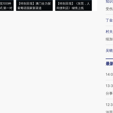
知识
找100种
【特别呈现】澳门全力探
【特别呈现】《东莞，人
会，让数智科
式·第一对
索葡语国家新渠道
间便利店》倾情上线
业
受伤
丁金
村夫
续加
吴晓
最
14:
13:
分事
12:
涉罪