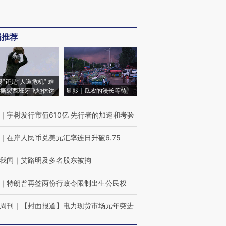
辑推荐
侵”还是“人道危机” 难
撕裂西班牙飞地休达
显影｜瓜农的漫长等待
｜
宇树发行市值610亿 先行者的加速和考验
｜
在岸人民币兑美元汇率连日升破6.75
我闻
｜
艾路明及多名股东被拘
｜
特朗普再签两份行政令限制出生公民权
周刊
｜
【封面报道】电力现货市场元年突进