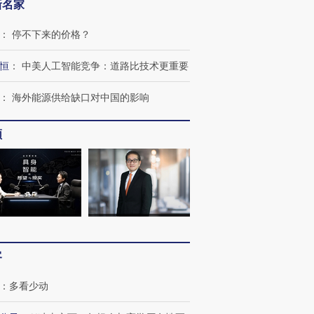
新名家
：
停不下来的价格？
恒
：
中美人工智能竞争：道路比技术更重要
：
海外能源供给缺口对中国的影响
频
跨国走私7万
视线｜被称为“蟑螂”的印
视线｜“入侵”还是“人道危
检体内含3种
度Z世代 用街头抗争将教
机”？难民潮撕裂西班牙
秘鲁纳斯
育部长拱下台
飞地休达
13人遇难
客
：
多看少动
进第四届链博
【商旅对话】华住集团