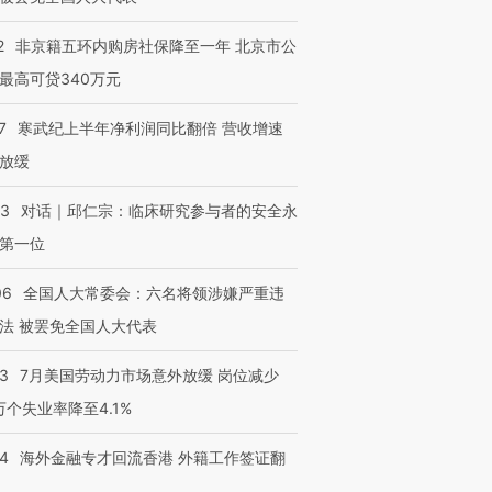
2
非京籍五环内购房社保降至一年 北京市公
最高可贷340万元
7
寒武纪上半年净利润同比翻倍 营收增速
放缓
53
对话｜邱仁宗：临床研究参与者的安全永
第一位
06
全国人大常委会：六名将领涉嫌严重违
法 被罢免全国人大代表
43
7月美国劳动力市场意外放缓 岗位减少
3万个失业率降至4.1%
14
海外金融专才回流香港 外籍工作签证翻