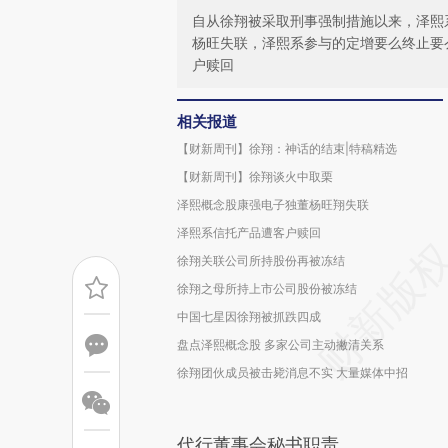
自从徐翔被采取刑事强制措施以来，泽熙
杨旺失联，泽熙系参与的定增要么终止要
户赎回
相关报道
【财新周刊】徐翔：神话的结束|特稿精选
【财新周刊】徐翔谈火中取栗
泽熙概念股康强电子独董杨旺翔失联
泽熙系信托产品遭客户赎回
徐翔关联公司所持股份再被冻结
徐翔之母所持上市公司股份被冻结
中国七星因徐翔被抓跌四成
盘点泽熙概念股 多家公司主动撇清关系
徐翔团伙成员被击毙消息不实 大量媒体中招
代行董事会秘书职责。