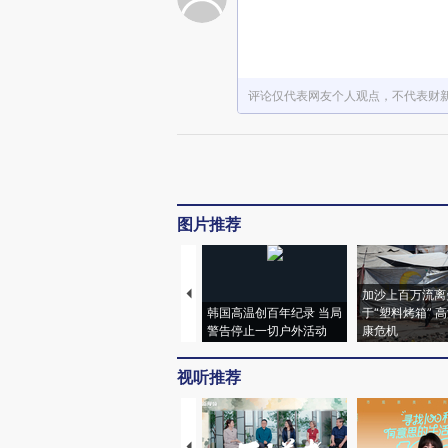
评论仅代表网友个人观点，不代表财
图片推荐
加沙上百万流离
韩国高温创百年纪录 当局
于“塑料烤箱” 
警告停止一切户外活动
康危机
视听推荐