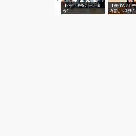
【不唯一答案】不止“养
【特别呈现】寻
老”
有意思的生活方