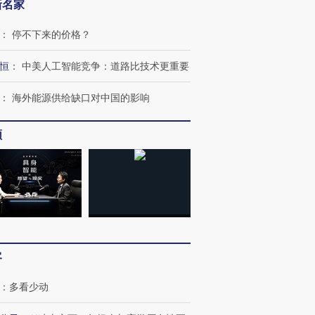
新名家
：
停不下来的价格？
恒
：
中美人工智能竞争：道路比技术更重要
：
海外能源供给缺口对中国的影响
频
”还是“人道危
湖北宜昌局部短时降雨
哈尔滨遭遇短时极端强降
撕裂西班牙
128毫米 紧急转移近
雨 3小时累计雨量超80毫
秘鲁纳斯
4000人
米
13人遇难
客
：
多看少动
进第四届链博
【商旅对话】华住集团