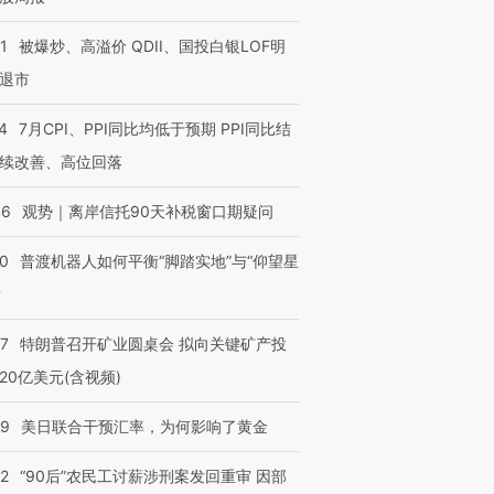
1
被爆炒、高溢价 QDII、国投白银LOF明
退市
4
7月CPI、PPI同比均低于预期 PPI同比结
续改善、高位回落
46
观势｜离岸信托90天补税窗口期疑问
00
普渡机器人如何平衡“脚踏实地”与“仰望星
？
57
特朗普召开矿业圆桌会 拟向关键矿产投
20亿美元(含视频)
09
美日联合干预汇率，为何影响了黄金
32
“90后”农民工讨薪涉刑案发回重审 因部