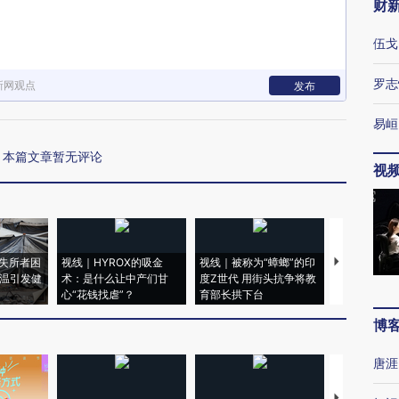
财
伍戈
罗志
新网观点
发布
易峘
本篇文章暂无评论
视
失所者困
视线｜HYROX的吸金
视线｜被称为“蟑螂”的印
视线｜“入侵
高温引发健
术：是什么让中产们甘
度Z世代 用街头抗争将教
机”？难民潮
心“花钱找虐”？
育部长拱下台
飞地休达
博
唐涯
【推广】走