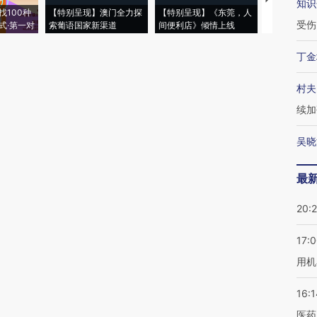
知识
找100种
【特别呈现】澳门全力探
【特别呈现】《东莞，人
会，让数智科
受伤
式·第一对
索葡语国家新渠道
间便利店》倾情上线
业
丁金
村夫
续加
吴晓
最
20:
17:
用机
16:1
医药