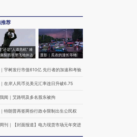
辑推荐
侵”还是“人道危机” 难
撕裂西班牙飞地休达
显影｜瓜农的漫长等待
｜
宇树发行市值610亿 先行者的加速和考验
｜
在岸人民币兑美元汇率连日升破6.75
我闻
｜
艾路明及多名股东被拘
｜
特朗普再签两份行政令限制出生公民权
周刊
｜
【封面报道】电力现货市场元年突进