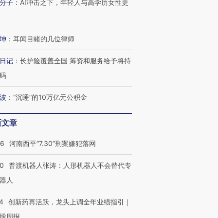
分子
：
AI冲击之下，年轻人与高学历女性更
技“链”接产
【特别呈现】寻找100种
CFO：不靠规模取胜，华
【特别呈
有意思的生活方式·第三对
住三大增长引擎是什么？
有意思的
坤
：
耳闻目睹的几位律师
日记
：
长护险覆盖全国 筹资和服务给予将持
码
波
：
“沉睡”的10万亿元公积金
新文章
26
河南西平“7.30”刑案嫌犯落网
00
普渡机器人张涛：人形机器人不会替代专
器人
4
创新药再活跃，龙头上调全年业绩指引｜
股周报