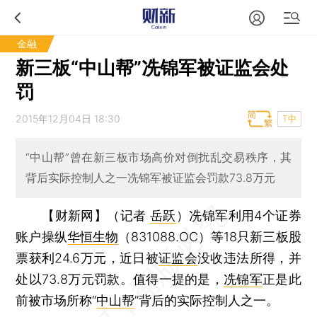
金融
新三板“中山帮”冼锦军被证监会处
罚
2015年12月04日 18:30
T中
“中山帮”曾在新三板市场高价对倒扰乱交易秩序，其
背后实际控制人之一冼锦军被证监会罚款73.8万元
【财新网】（记者
岳跃
）
冼锦军利用4个证券
账户操纵
华恒生物
（831088.OC）等18只新三板股
票获利24.6万元，近日被
证监会
没收违法所得，并
处以73.8万元罚款。值得一提的是，
冼锦军
正是此
前被市场所称“
中山帮
”背后的实际控制人之一。