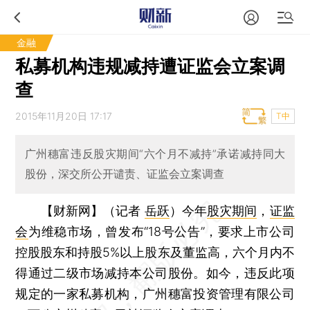
金融
私募机构违规减持遭证监会立案调
查
2015年11月20日 17:17
T中
广州穗富违反股灾期间“六个月不减持”承诺减持同大
股份，深交所公开谴责、证监会立案调查
【财新网】（记者
岳跃
）
今年
股灾期间
，
证监
会
为维稳市场，曾发布“18号公告”，要求上市公司
控股股东和持股5%以上股东及董监高，六个月内不
得通过二级市场减持本公司股份。如今，违反此项
规定的一家私募机构，广州穗富投资管理有限公司