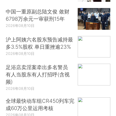
中国一重原副总陆文俊 敛财
6798万余元一审获刑15年
2026年08月10日
沪上阿姨六名股东预告减持最
多3.5%股权 单日重挫逾23%
2026年08月10日
足浴店卖淫案牵出多名警员
有人当股东有人打招呼(含视
频)
2026年08月10日
全球最快动车组CR450列车完
成60万公里运用考核
2026年08月10日