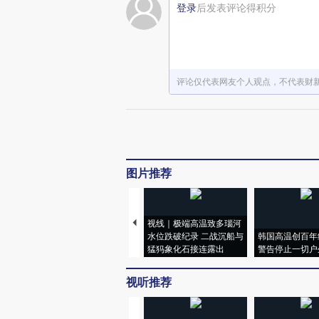
登录
后发表评论得积分
评论仅代表网友个人观点，不代表财
图片推荐
视线｜极端高温致多瑙河
水位跌破纪录 二战沉船与
韩国高温创百年
猛犸象化石接连露出
警告停止一切户
视听推荐