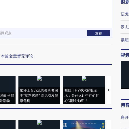
财
伍戈
罗志
新网观点
发布
易峘
视
本篇文章暂无评论
加沙上百万流离失所者困
视线｜HYROX的吸金
马航飞行员
纪录 当局
于“塑料烤箱” 高温引发健
术：是什么让中产们甘
粒摇头丸 尿
外活动
康危机
心“花钱找虐”？
毒品
博
唐涯