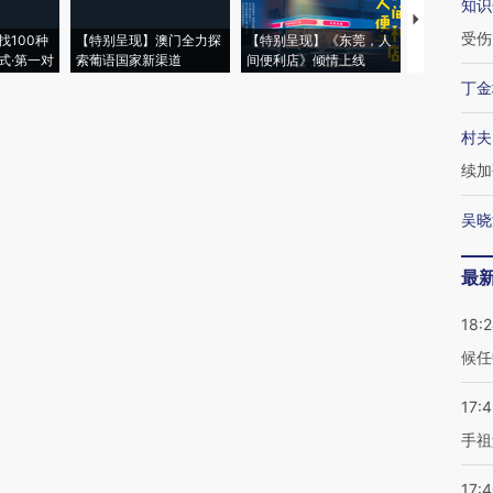
知识
【推广】走
受伤
找100种
【特别呈现】澳门全力探
【特别呈现】《东莞，人
会，让数智科
式·第一对
索葡语国家新渠道
间便利店》倾情上线
业
丁金
村夫
续加
吴晓
最
18:
候任
17:
手祖
17: