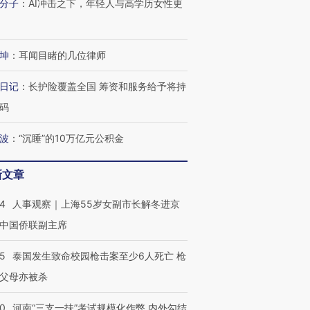
分子
：
AI冲击之下，年轻人与高学历女性更
进第四届链博
【商旅对话】华住集团
技“链”接产
【特别呈现】寻找100种
CFO：不靠规模取胜，华
【特别呈
有意思的生活方式·第三对
住三大增长引擎是什么？
有意思的
坤
：
耳闻目睹的几位律师
日记
：
长护险覆盖全国 筹资和服务给予将持
码
波
：
“沉睡”的10万亿元公积金
新文章
24
人事观察｜上海55岁女副市长解冬进京
中国侨联副主席
45
泰国发生致命校园枪击案至少6人死亡 枪
父母亦被杀
40
河南“三支一扶”考试规模化作弊 内外勾结