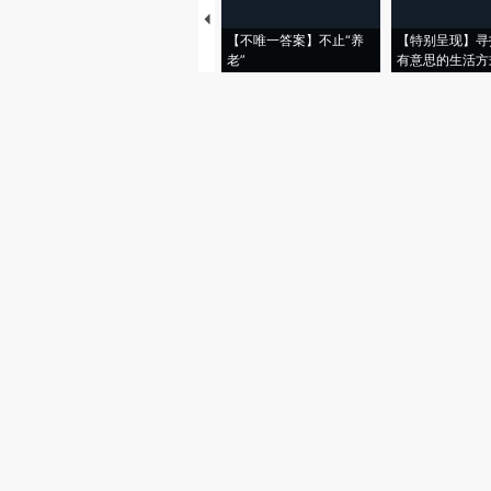
【不唯一答案】不止“养
【特别呈现】寻
老”
有意思的生活方