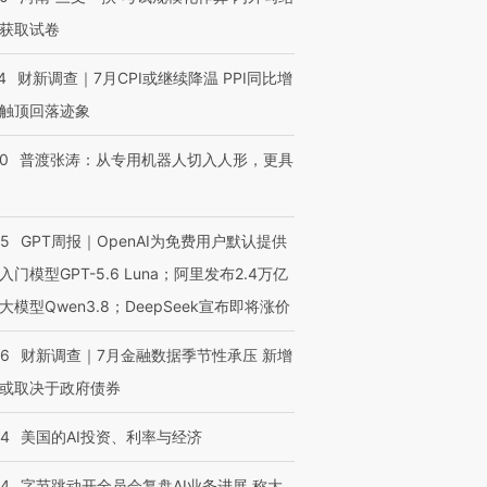
获取试卷
4
财新调查｜7月CPI或继续降温 PPI同比增
触顶回落迹象
00
普渡张涛：从专用机器人切入人形，更具
55
GPT周报｜OpenAI为免费用户默认提供
入门模型GPT-5.6 Luna；阿里发布2.4万亿
大模型Qwen3.8；DeepSeek宣布即将涨价
46
财新调查｜7月金融数据季节性承压 新增
或取决于政府债券
44
美国的AI投资、利率与经济
44
字节跳动开全员会复盘AI业务进展 称大