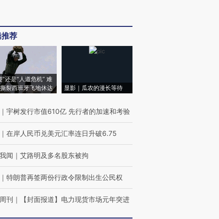
辑推荐
侵”还是“人道危机” 难
撕裂西班牙飞地休达
显影｜瓜农的漫长等待
｜
宇树发行市值610亿 先行者的加速和考验
｜
在岸人民币兑美元汇率连日升破6.75
我闻
｜
艾路明及多名股东被拘
｜
特朗普再签两份行政令限制出生公民权
周刊
｜
【封面报道】电力现货市场元年突进