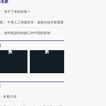
新名家
：
停不下来的价格？
恒
：
中美人工智能竞争：道路比技术更重要
：
海外能源供给缺口对中国的影响
频
跨国走私7万
视线｜被称为“蟑螂”的印
视线｜“入侵”还是“人道危
检体内含3种
度Z世代 用街头抗争将教
机”？难民潮撕裂西班牙
秘鲁纳斯
育部长拱下台
飞地休达
13人遇难
客
：
多看少动