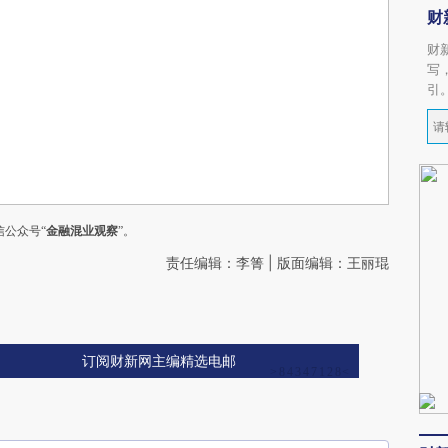
财
财
写
引
公众号“
金融混业观察
”。
责任编辑：李箐 | 版面编辑：王丽琨
订阅财新网主编精选电邮