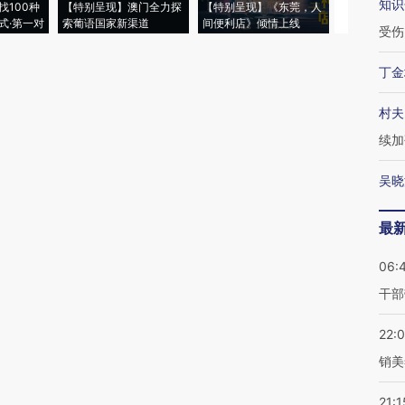
知识
找100种
【特别呈现】澳门全力探
【特别呈现】《东莞，人
会，让数智科
式·第一对
索葡语国家新渠道
间便利店》倾情上线
业
受伤
丁金
村夫
续加
吴晓
最
06:
干部
22:
销美
21:1