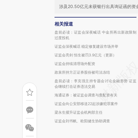
涉及20.50亿元未获银行出具询证函的资
相关报道
盘前必读：证监会深夜喊话 中金所再出新政限制
过度投机
证监会深夜喊话 稳定修复建设市场并举
证监会亮剑 恒生被罚3.9亿元（更新）
证监会持续清理场外配资
政泉所持方正证券股份被司法冻结
盘前必读：李克强主持专题会讨论金融形势 证监
会继续打击证券违法交易
海通证券：被证监会调查与查配资有关
证监会向公安部移送22起涉嫌犯罪案件
梁永生擢升证监会机构部主任
证监会刘书帆、欧阳健生协助调查