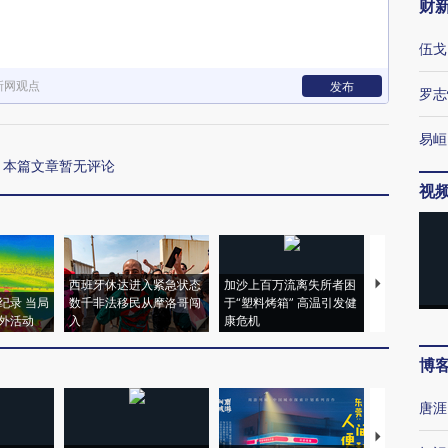
财
伍戈
新网观点
发布
罗志
易峘
本篇文章暂无评论
视
西班牙休达进入紧急状态
加沙上百万流离失所者困
马航飞行员
纪录 当局
数千非法移民从摩洛哥闯
于“塑料烤箱” 高温引发健
粒摇头丸 尿
外活动
入
康危机
毒品
博
唐涯
【推广】走