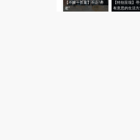
【不唯一答案】不止“养
【特别呈现】寻
老”
有意思的生活方