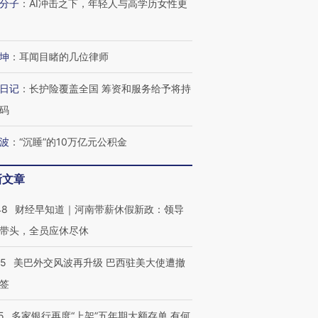
分子
：
AI冲击之下，年轻人与高学历女性更
技“链”接产
【特别呈现】寻找100种
CFO：不靠规模取胜，华
【特别呈
有意思的生活方式·第三对
住三大增长引擎是什么？
有意思的
坤
：
耳闻目睹的几位律师
日记
：
长护险覆盖全国 筹资和服务给予将持
码
波
：
“沉睡”的10万亿元公积金
新文章
48
财经早知道｜河南带薪休假新政：领导
带头，全员应休尽休
05
美巴外交风波再升级 巴西驻美大使遭撤
签
5
多家银行再度“上架”五年期大额存单 有何