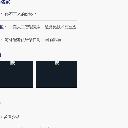
新名家
：
停不下来的价格？
恒
：
中美人工智能竞争：道路比技术更重要
：
海外能源供给缺口对中国的影响
频
跨国走私7万
视线｜HY
检体内含3种
泽连斯基密集出访美英 索
秘鲁纳斯卡观光飞机坠毁
术：是什
要防空导弹“救急”
13人遇难
心“花钱找
客
：
多看少动
进第四届链博
【商旅对话】华住集团