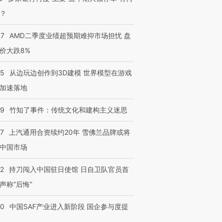
？
37
AMD二季度业绩超预期难抑市场担忧 盘
价大跌8%
25
从边玩边创作到3D建模 世界模型在游戏
加速落地
09
竹知了事件：传统文化和建构主义迷思
47
上汽通用合资续约20年 雪佛兰品牌或将
中国市场
42
持刀闯入中国驻日使馆 日自卫队官员首
声称“后悔”
30
中国SAF产业进入新阶段 国企参与度提