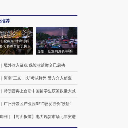
辑推荐
｜被称为“蟑螂”的印
世代 将教育部长拱下
显影｜瓜农的漫长等待
｜
境外收入征税 保险收益缴交已启动
｜
河南“三支一扶”考试舞弊 警方介入侦查
｜
特朗普再上台后中国留学生获签数量大减
｜
广州开发区产业园REIT较发行价“腰斩”
周刊
｜
【封面报道】电力现货市场元年突进