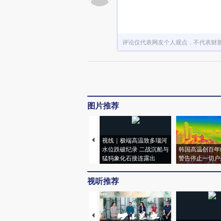
评论仅代表网友个人观点，不代表财
图片推荐
视线｜极端高温致多瑙河
水位跌破纪录 二战沉船与
韩国高温创百年
猛犸象化石接连露出
警告停止一切户
视听推荐