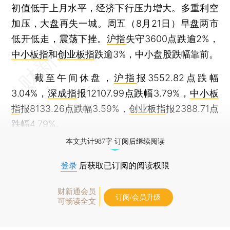
初值低于上月水平，经济下行压力增大。多重利空
加压，大盘再失一城。周五（8月21日）早盘两市
低开低走，震荡下挫。
沪指
失守3600点跌逾2%，
中小板指
和
创业板指
跌逾3%，中小盘股跌幅靠前。
截至午间休盘，
沪指
报3552.82点跌幅
3.04%，
深成指
报12107.99点跌幅3.79%，
中小板
指
报8133.26点跌幅3.59%，
创业板指
报2388.71点
跌幅4.79%。
本文共计987字 订阅后继续阅读
登录
后获取已订阅的阅读权限
财新通会员
订阅/会员升级
可畅读全文