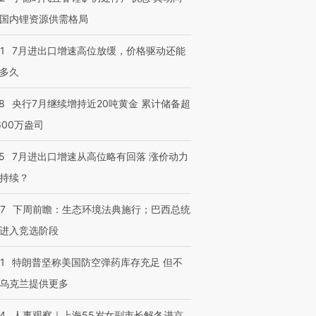
国内锂资源供需格局
1
7月进出口增速高位放缓，价格驱动还能
多久
8
央行7月继续增持近20吨黄金 累计储备超
600万盎司
5
7月进出口增速从高位略有回落 涨价动力
持续？
07
下周前瞻：生态环境法典施行；巴西总统
进入竞选阶段
1
特朗普坚称美国防空弹药库存充足 但不
乌克兰提供更多
24
人事观察｜上海55岁女副市长解冬进京