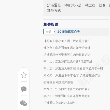
沪港通是一种形式不是一种过程，就像一
其他方式
相关报道
专题
2015陆家嘴论坛
【花絮】李小加：周一股市是冷静日
港交所：商品通筹备需时短于沪港通
沪港通境外投资者可在内地提起诉讼
李小加：深港通IT系统搭建7月底完成
李小加：沪港通大桥常在 投资者不必急于一时
周松岗：深港通下半年通车 沪港通有望扩容
公募基金可投资沪港通
秦逸飞：“沪港通”清淡 “深港通”会火
李小加：深港通IT准备还需数月时间
沪港通沽空机制冲击A股？