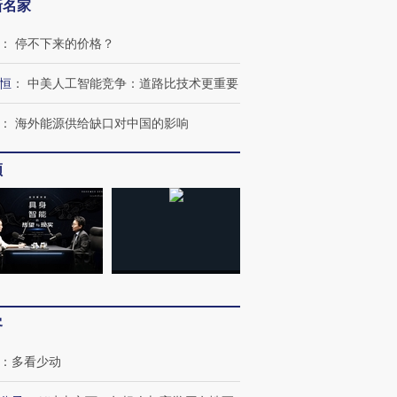
新名家
：
停不下来的价格？
恒
：
中美人工智能竞争：道路比技术更重要
：
海外能源供给缺口对中国的影响
频
客
跨国走私7万
视线｜被称为“蟑螂”的印
视线｜“入侵”还是“人道危
检体内含3种
度Z世代 用街头抗争将教
机”？难民潮撕裂西班牙
秘鲁纳斯
：
多看少动
育部长拱下台
飞地休达
13人遇难