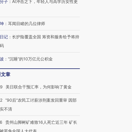
分子
：
AI冲击之下，年轻人与高学历女性更
有意思的生活方式·第三对
住三大增长引擎是什么？
有意思的
坤
：
耳闻目睹的几位律师
日记
：
长护险覆盖全国 筹资和服务给予将持
码
波
：
“沉睡”的10万亿元公积金
新文章
09
美日联合干预汇率，为何影响了黄金
32
“90后”农民工讨薪涉刑案发回重审 因部
实不清
36
贵州山脚树矿难致16人死亡近三年 矿长
被罢免全国人大代表