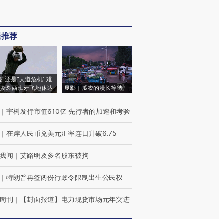
辑推荐
侵”还是“人道危机” 难
撕裂西班牙飞地休达
显影｜瓜农的漫长等待
｜
宇树发行市值610亿 先行者的加速和考验
｜
在岸人民币兑美元汇率连日升破6.75
我闻
｜
艾路明及多名股东被拘
｜
特朗普再签两份行政令限制出生公民权
周刊
｜
【封面报道】电力现货市场元年突进