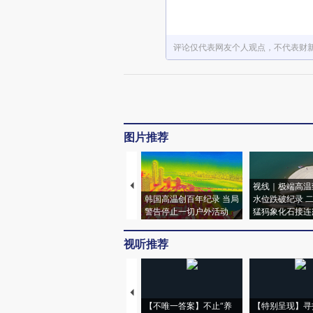
评论仅代表网友个人观点，不代表财
图片推荐
视线｜极端高温
韩国高温创百年纪录 当局
水位跌破纪录 
警告停止一切户外活动
猛犸象化石接连
视听推荐
【不唯一答案】不止“养
【特别呈现】寻