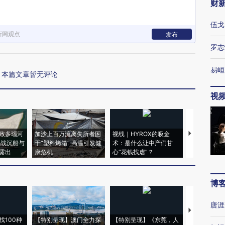
财
伍戈
新网观点
发布
罗志
易峘
本篇文章暂无评论
视
致多瑙河
加沙上百万流离失所者困
视线｜HYROX的吸金
马航飞行员
二战沉船与
于“塑料烤箱” 高温引发健
术：是什么让中产们甘
粒摇头丸 尿
露出
康危机
心“花钱找虐”？
毒品
博
唐涯
【推广】走
找100种
【特别呈现】澳门全力探
【特别呈现】《东莞，人
会，让数智科