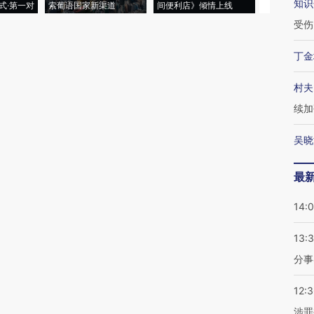
知识
式·第一对
索葡语国家新渠道
间便利店》倾情上线
业
受伤
丁金
村夫
续加
吴晓
最
14:
13:
分事
12:
涉罪