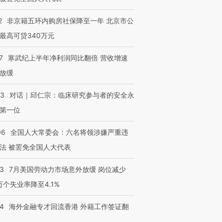
2
非京籍五环内购房社保降至一年 北京市公
最高可贷340万元
7
寒武纪上半年净利润同比翻倍 营收增速
放缓
53
对话｜邱仁宗：临床研究参与者的安全永
第一位
06
全国人大常委会：六名将领涉嫌严重违
法 被罢免全国人大代表
43
7月美国劳动力市场意外放缓 岗位减少
3万个失业率降至4.1%
14
海外金融专才回流香港 外籍工作签证翻