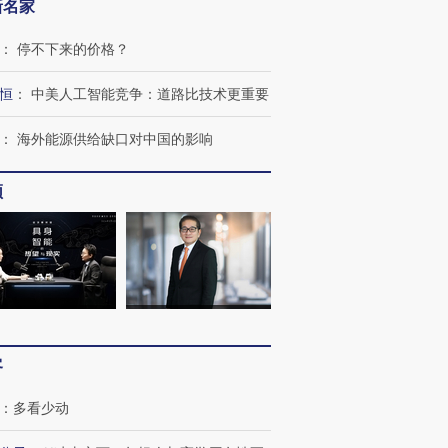
新名家
：
停不下来的价格？
恒
：
中美人工智能竞争：道路比技术更重要
：
海外能源供给缺口对中国的影响
频
跨国走私7万
视线｜被称为“蟑螂”的印
视线｜“入侵”还是“人道危
检体内含3种
度Z世代 用街头抗争将教
机”？难民潮撕裂西班牙
秘鲁纳斯
育部长拱下台
飞地休达
13人遇难
客
：
多看少动
进第四届链博
【商旅对话】华住集团
技“链”接产
【特别呈现】寻找100种
CFO：不靠规模取胜，华
【特别呈