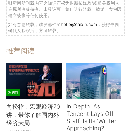
财新网所刊载内容之知识产权为财新传媒及/或相关权利人
专属所有或持有。未经许可，禁止进行转载、摘编、复制及
建立镜像等任何使用。
如有意愿转载，请发邮件至
hello@caixin.com
，获得书面
确认及授权后，方可转载。
推荐阅读
私房课
In Depth: As
向松祚：宏观经济70
Tencent Lays Off
讲，带你了解国内外
Staff, Is Its ‘Winter’
经济大局
Approaching?