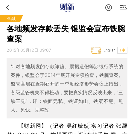
金融
各地频发存款丢失 银监会宣布铁腕
查案
2015年05月12日 09:07
English
T中
针对各地频发的存款诈骗、票据造假等涉银行系统的
案件，银监会于2014年底开展专项检查，铁腕查案。
监管高层在近期召开的一季度经济形势会议上指出，
各级监管机关不得松动，要把真实情况反映出来，“三
铁三见”，即：铁面无私、铁证如山、铁案不翻、见
人、见钱、见整改
【财新网】（记者
吴红毓然
实习记者 张馨