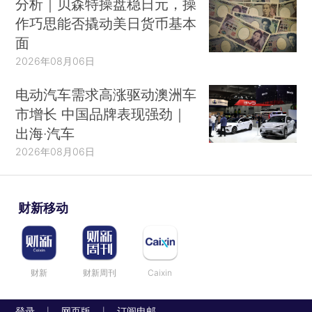
分析｜贝森特操盘稳日元，操
作巧思能否撬动美日货币基本
面
2026年08月06日
电动汽车需求高涨驱动澳洲车
市增长 中国品牌表现强劲｜
出海·汽车
2026年08月06日
财新移动
财新
财新周刊
Caixin
登录
网页版
订阅电邮
|
|