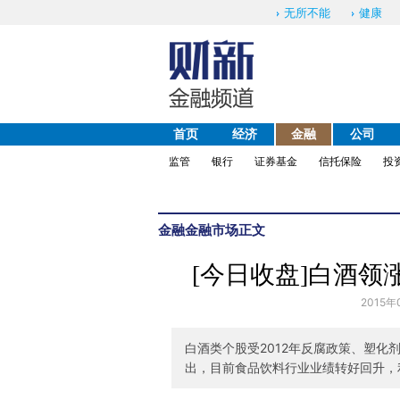
无所不能
健康
首页
经济
金融
公司
监管
银行
证券基金
信托保险
投
金融
金融市场
正文
[今日收盘]白酒领
2015年
白酒类个股受2012年反腐政策、塑
出，目前食品饮料行业业绩转好回升，