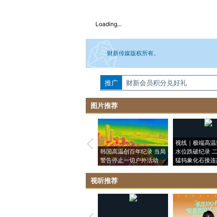
Loading...
财新传媒版权所有。
推广
如需刊登转载请点击右侧按钮，提交相关
财新会员积分兑好礼
图片推荐
视线｜极端高温
韩国高温创百年纪录 当局
水位跌破纪录 
警告停止一切户外活动
猛犸象化石接连
视听推荐