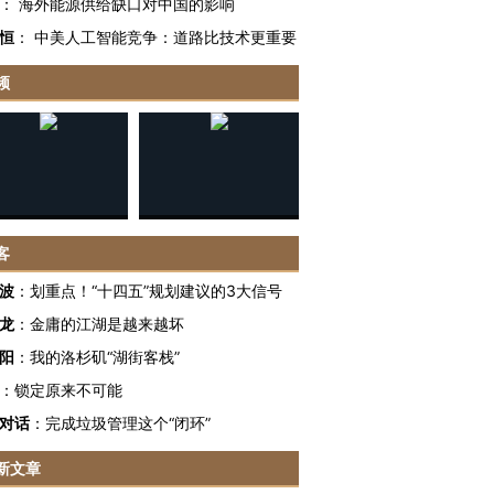
：
海外能源供给缺口对中国的影响
恒
：
中美人工智能竞争：道路比技术更重要
频
客
波
：
划重点！“十四五”规划建议的3大信号
龙
：
金庸的江湖是越来越坏
阳
：
我的洛杉矶“湖街客栈”
：
锁定原来不可能
对话
：
完成垃圾管理这个“闭环”
新文章