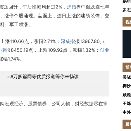
易峘
后震荡回升，午后涨幅均超过2%，
沪指
盘中触及逾七年
罗志
活跃，涨停个股涌现。盘面上，连日上涨的建筑装饰、交
视
料、军工领涨。
，上涨110.66点，涨幅2.71%；
深成指
报13967.80点，
板指
报8450.19点，上涨109.92点，涨幅1.32%；
创业
涨幅1.74%。
博
，2.8万多篇同等优质报道等你来畅读
吴晓
押沙
顾晓
阅宏观经济、股票债券、公司人物，财经数据尽在掌
王烁
中外
最