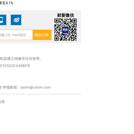
进第四届链博
【商旅对话】华住集团
至4.1%
技“链”接产
【特别呈现】寻找100种
CFO：不靠规模取胜，华
【特别呈
有意思的生活方式·第三对
住三大增长引擎是什么？
有意思的
财新微信
复制及建立镜像等任何使用。
010502034662号
箱：laixin@caixin.com
链接