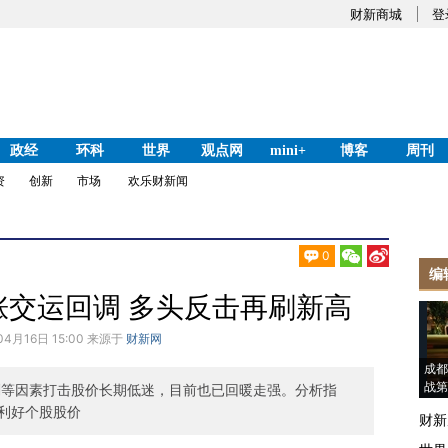
财新商城
登
政经
环科
世界
观点网
mini+
博客
周刊
资
创新
市场
欢乐财新闻
0
编
涨交运回调 多头反击再刷新高
04月16日 15:00 来源于
财新网
成都
战第
化剂等因素打击股价长期低迷，目前也已回暖走强。分析指
利好个股股价
财新