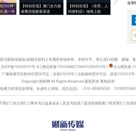
【推广】走
业率降
找100种
【特别呈现】澳门全力探
【特别呈现】《东莞，人
会，让数智科
式·第一对
索葡语国家新渠道
间便利店》倾情上线
业
权为财新传媒及/或相关权利人专属所有或持有。未经许可，禁止进行转载、摘编、
京ICP备10026701号-8
|
网信算备110105862729401250013号
|
京公网安备 11
广播电视节目制作经营许可证：京第01015号
|
出版物经营许可证：第直100013号
Copyright 财新网 All Rights Reserved 版权所有 复制必究
害信息举报、未成年人举报、谣言信息）：010-85905050 13195200605 举报邮
于我们
|
加入我们
|
啄木鸟公益基金会
|
意见与反馈
|
提供新闻线索
|
联系我们
|
友情