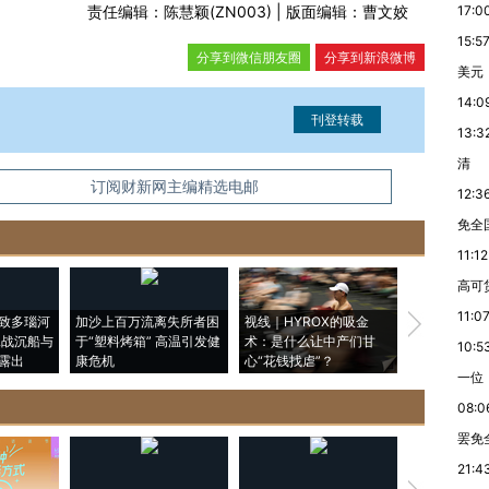
责任编辑：陈慧颖(ZN003) | 版面编辑：曹文姣
17:0
15:5
分享到微信朋友圈
分享到新浪微博
美元
14:0
13:3
清
信息。经确认即可刊登转载。
订阅财新网主编精选电邮
12:3
免全
11:12
高可
11:0
致多瑙河
加沙上百万流离失所者困
视线｜HYROX的吸金
马航飞行员
二战沉船与
于“塑料烤箱” 高温引发健
术：是什么让中产们甘
粒摇头丸 尿
10:5
露出
康危机
心“花钱找虐”？
毒品
一位
08:0
罢免
21:4