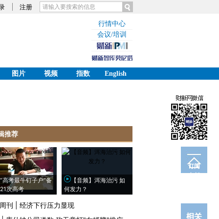
录
注册
行情中心
会议/培训
图片
视频
指数
English
辑推荐
订阅
电邮
“高考最牛钉子户”备
【音频】洱海治污 如
21次高考
何发力？
周刊
|
经济下行压力显现