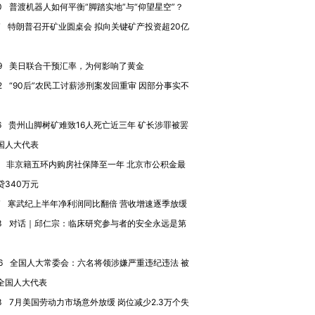
0
普渡机器人如何平衡“脚踏实地”与“仰望星空”？
7
特朗普召开矿业圆桌会 拟向关键矿产投资超20亿
9
美日联合干预汇率，为何影响了黄金
2
“90后”农民工讨薪涉刑案发回重审 因部分事实不
6
贵州山脚树矿难致16人死亡近三年 矿长涉罪被罢
国人大代表
非京籍五环内购房社保降至一年 北京市公积金最
贷340万元
7
寒武纪上半年净利润同比翻倍 营收增速逐季放缓
跨国走私7万
视线｜被称为“蟑螂”的印
视线｜“入侵”还是“人道危
检体内含3种
度Z世代 用街头抗争将教
机”？难民潮撕裂西班牙
秘鲁纳斯
3
对话｜邱仁宗：临床研究参与者的安全永远是第
育部长拱下台
飞地休达
13人遇难
6
全国人大常委会：六名将领涉嫌严重违纪违法 被
全国人大代表
3
7月美国劳动力市场意外放缓 岗位减少2.3万个失