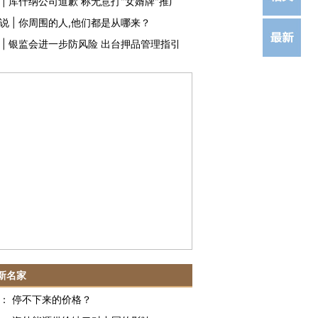
|
库什纳公司道歉 称无意打"女婿牌"推广
说
|
你周围的人,他们都是从哪来？
|
银监会进一步防风险 出台押品管理指引
新名家
：
停不下来的价格？