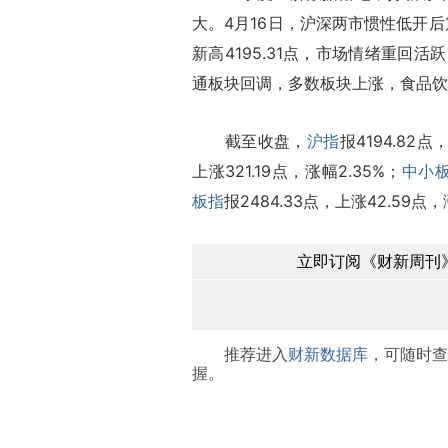
大。4月16日，沪深两市惯性低开
新高4195.31点，市场情绪重回
通板块回调，多数板块上涨，食品饮
截至收盘，
沪指
报4194.82点
上涨321.19点，涨幅2.35%；
中小
板指
报2484.33点，上涨42.59点，
立即订阅《财新周刊》
推荐进入
财新数据库
，可随时查
握。