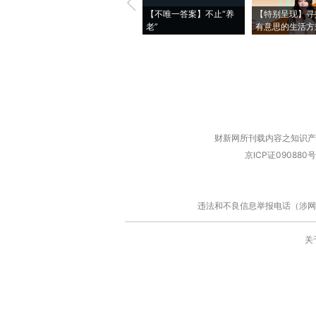
【不唯一答案】不止“养
【特别呈现】寻
老”
有意思的生活方
财新网所刊载内容之知识产
京ICP证090880号
违法和不良信息举报电话（涉网络暴力有
关