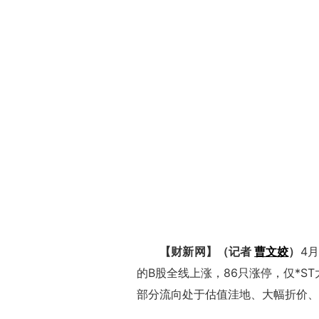
【财新网】（记者
曹文姣
）
4
的B股全线上涨，86只涨停，仅*ST
部分流向处于估值洼地、大幅折价、