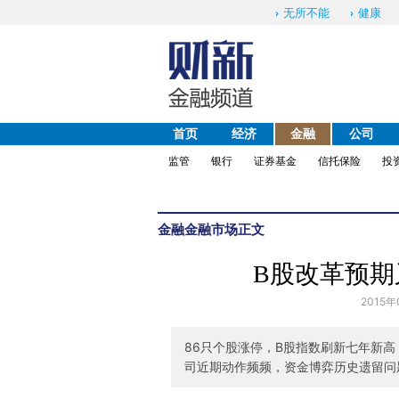
无所不能
健康
首页
经济
金融
公司
监管
银行
证券基金
信托保险
投
金融
金融市场
正文
B股改革预期
2015年
86只个股涨停，B股指数刷新七年新高
司近期动作频频，资金博弈历史遗留问