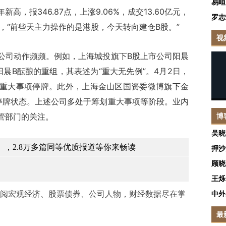
易峘
报346.87点，上涨9.06%，成交13.60亿元，
罗志
示，“前些天主力操作的是港股，今天转向建仓B股。”
视
司动作频频。例如，上海城投旗下B股上市公司阳晨
与阳晨B酝酿的重组，其表述为“重大无先例”。4月2日，
划重大事项停牌。此外，上海金山区国资委微博旗下金
停牌状态。上述公司多处于筹划重大事项等阶段。业内
管部门的关注。
博
吴晓
，2.8万多篇同等优质报道等你来畅读
押沙
顾晓
王烁
阅宏观经济、股票债券、公司人物，财经数据尽在掌
中外
最