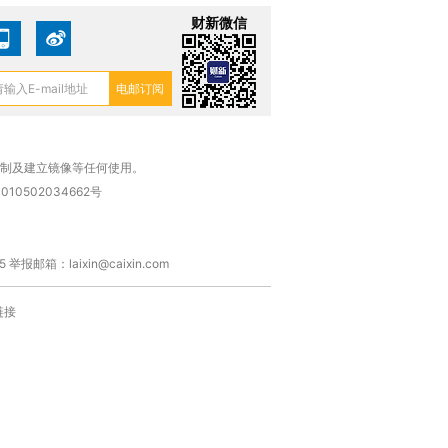
财新微信
进第四届链博
【商旅对话】华住集团
技“链”接产
【特别呈现】寻找100种
CFO：不靠规模取胜，华
【特别呈
有意思的生活方式·第三对
住三大增长引擎是什么？
有意思的
复制及建立镜像等任何使用。
010502034662号
箱：laixin@caixin.com
链接