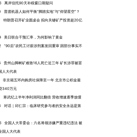
6
离岸信托90天补税窗口期疑问
0
普渡机器人如何平衡“脚踏实地”与“仰望星空”？
7
特朗普召开矿业圆桌会 拟向关键矿产投资超20亿
9
美日联合干预汇率，为何影响了黄金
2
“90后”农民工讨薪涉刑案发回重审 因部分事实不
6
贵州山脚树矿难致16人死亡近三年 矿长涉罪被罢
国人大代表
非京籍五环内购房社保降至一年 北京市公积金最
贷340万元
7
寒武纪上半年净利润同比翻倍 营收增速逐季放缓
跨国走私7万
视线｜被称为“蟑螂”的印
视线｜“入侵”还是“人道危
检体内含3种
度Z世代 用街头抗争将教
机”？难民潮撕裂西班牙
秘鲁纳斯
3
对话｜邱仁宗：临床研究参与者的安全永远是第
育部长拱下台
飞地休达
13人遇难
6
全国人大常委会：六名将领涉嫌严重违纪违法 被
全国人大代表