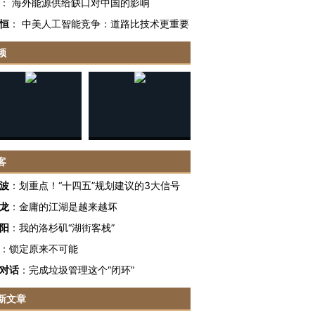
：
海外能源供给缺口对中国的影响
恒
：
中美人工智能竞争：道路比技术更重要
频
客
波
：
划重点！“十四五”规划建议的3大信号
龙
：
金庸的江湖是越来越坏
阳
：
我的洛杉矶“湖街客栈”
：
锁定原来不可能
对话
：
完成垃圾管理这个“闭环”
新文章