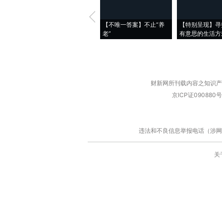
【不唯一答案】不止“养
【特别呈现】寻
老”
有意思的生活方
财新网所刊载内容之知识产
京ICP证090880号
违法和不良信息举报电话（涉网络暴力有
关