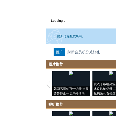
Loading...
财新传媒版权所有。
推广
如需刊登转载请点击右侧按钮，提交相关
财新会员积分兑好礼
图片推荐
视线｜极端高温
韩国高温创百年纪录 当局
水位跌破纪录 
警告停止一切户外活动
猛犸象化石接连
视听推荐