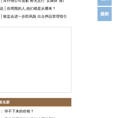
|
库什纳公司道歉 称无意打"女婿牌"推广
说
|
你周围的人,他们都是从哪来？
|
银监会进一步防风险 出台押品管理指引
新名家
：
停不下来的价格？