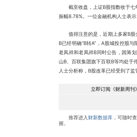
截至收盘，上证B股指数收于七年新高，
振幅8.78%。一位金融机构人士表
值得注意的是，近期上多家B股公
B已经明确“B转A”，A股城投控股
老凤祥和老凤祥B同时公告，因筹
山B、百联集团旗下百联B等均处于
人士分析称，B股改革已经受到了监
立即订阅《财新周刊》
推荐进入
财新数据库
，可随时查
握。