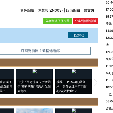
20:4
17:0
责任编辑：陈慧颖(ZN003) | 版面编辑：曹文姣
15:5
分享到微信朋友圈
分享到新浪微博
美元
14:0
13:3
清
信息。经确认即可刊登转载。
订阅财新网主编精选电邮
12:3
免全
11:12
高可
11:0
致多瑙河
加沙上百万流离失所者困
视线｜HYROX的吸金
马航飞行员
二战沉船与
于“塑料烤箱” 高温引发健
术：是什么让中产们甘
粒摇头丸 尿
10:5
露出
康危机
心“花钱找虐”？
毒品
一位
08:0
罢免