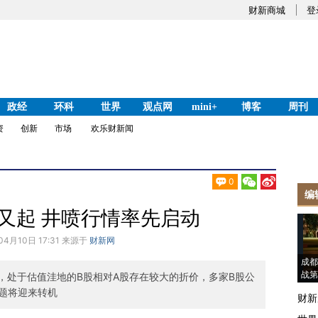
财新商城
登
政经
环科
世界
观点网
mini+
博客
周刊
资
创新
市场
欢乐财新闻
0
编
又起 井喷行情率先启动
04月10日 17:31 来源于
财新网
成都
战第
，处于估值洼地的B股相对A股存在较大的折价，多家B股公
题将迎来转机
财新