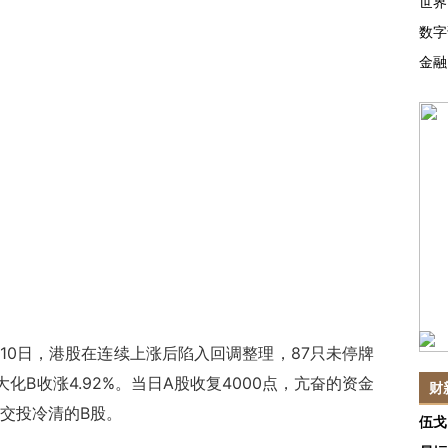
世界
数字
金融
月10日，港股在连续上涨后陷入回调整理，87只未停牌
大化B收涨4.92%。当日A股收复4000点，亢奋的资金
财
交投冷清的B股。
伍戈