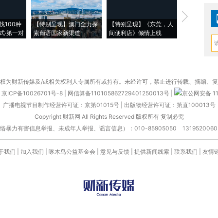
【推广】走
找100种
【特别呈现】澳门全力探
【特别呈现】《东莞，人
会，让数智科
式·第一对
索葡语国家新渠道
间便利店》倾情上线
业
权为财新传媒及/或相关权利人专属所有或持有。未经许可，禁止进行转载、摘编、
京ICP备10026701号-8
|
网信算备110105862729401250013号
|
京公网安备 11
广播电视节目制作经营许可证：京第01015号
|
出版物经营许可证：第直100013号
Copyright 财新网 All Rights Reserved 版权所有 复制必究
害信息举报、未成年人举报、谣言信息）：010-85905050 13195200605 举报邮
于我们
|
加入我们
|
啄木鸟公益基金会
|
意见与反馈
|
提供新闻线索
|
联系我们
|
友情