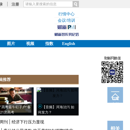
录
注册
行情中心
会议/培训
图片
视频
指数
English
辑推荐
订阅
电邮
“高考最牛钉子户”备
【音频】洱海治污 如
21次高考
何发力？
周刊
|
经济下行压力显现