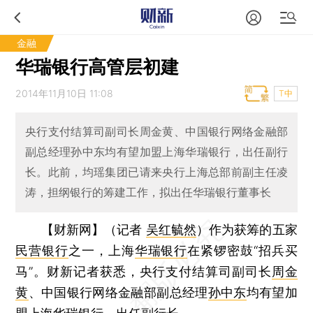
金融
华瑞银行高管层初建
2014年11月10日 11:08
T中
央行支付结算司副司长周金黄、中国银行网络金融部
副总经理孙中东均有望加盟上海华瑞银行，出任副行
长。此前，均瑶集团已请来央行上海总部前副主任凌
涛，担纲银行的筹建工作，拟出任华瑞银行董事长
【财新网】（记者
吴红毓然
）
作为获筹的五家
民营银行
之一，上海
华瑞银行
在紧锣密鼓“招兵买
马”。财新记者获悉，央行支付结算司副司长
周金
黄
、中国银行网络金融部副总经理
孙中东
均有望加