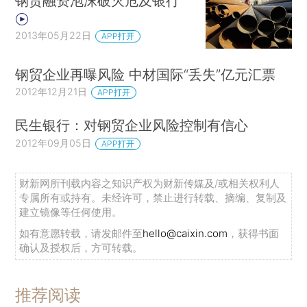
钢贸融资泡沫破灭危及银行
2013年05月22日
APP打开
钢贸企业再曝风险 中材国际“丢失”亿元汇票
2012年12月21日
APP打开
民生银行：对钢贸企业风险控制有信心
2012年09月05日
APP打开
财新网所刊载内容之知识产权为财新传媒及/或相关权利人
专属所有或持有。未经许可，禁止进行转载、摘编、复制及
建立镜像等任何使用。
如有意愿转载，请发邮件至
hello@caixin.com
，获得书面
确认及授权后，方可转载。
推荐阅读