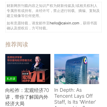
财新网所刊载内容之知识产权为财新传媒及/或相关权利人
专属所有或持有。未经许可，禁止进行转载、摘编、复制及
建立镜像等任何使用。
如有意愿转载，请发邮件至
hello@caixin.com
，获得书面
确认及授权后，方可转载。
推荐阅读
私房课
In Depth: As
向松祚：宏观经济70
Tencent Lays Off
讲，带你了解国内外
Staff, Is Its ‘Winter’
经济大局