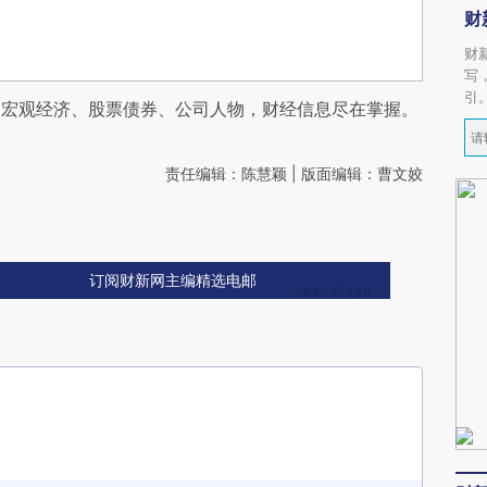
财
财
写
引
阅宏观经济、股票债券、公司人物，财经信息尽在掌握。
责任编辑：陈慧颖 | 版面编辑：曹文姣
订阅财新网主编精选电邮