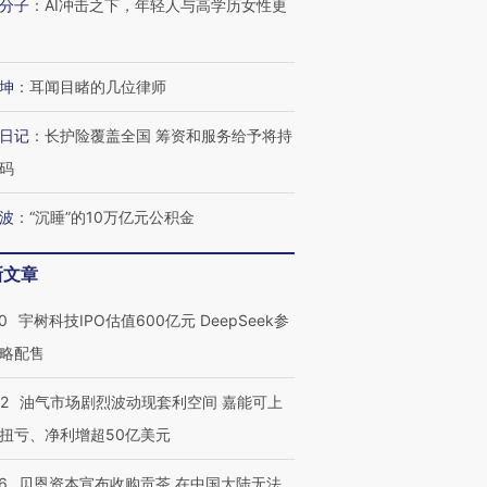
分子
：
AI冲击之下，年轻人与高学历女性更
坤
：
耳闻目睹的几位律师
日记
：
长护险覆盖全国 筹资和服务给予将持
码
波
：
“沉睡”的10万亿元公积金
新文章
0
宇树科技IPO估值600亿元 DeepSeek参
略配售
22
油气市场剧烈波动现套利空间 嘉能可上
扭亏、净利增超50亿美元
6
贝恩资本宣布收购贡茶 在中国大陆无法