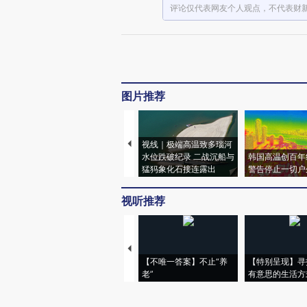
评论仅代表网友个人观点，不代表财
图片推荐
视线｜极端高温致多瑙河
水位跌破纪录 二战沉船与
韩国高温创百年
猛犸象化石接连露出
警告停止一切户
视听推荐
【不唯一答案】不止“养
【特别呈现】寻
老”
有意思的生活方