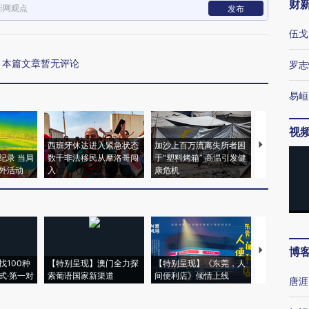
财
新网观点
发布
伍戈
本篇文章暂无评论
罗志
易峘
视
西班牙休达进入紧急状态
加沙上百万流离失所者困
视线｜HYR
纪录 当局
数千非法移民从摩洛哥闯
于“塑料烤箱” 高温引发健
术：是什么
外活动
入
康危机
心“花钱找虐
博
【推广】走
找100种
【特别呈现】澳门全力探
【特别呈现】《东莞，人
会，让数智科
式·第一对
索葡语国家新渠道
间便利店》倾情上线
业
唐涯