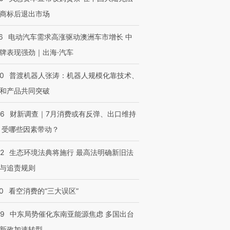
商标后退出市场
6
电动汽车需求高涨驱动澳洲车市增长 中
牌表现强劲｜出海·汽车
00
普渡机器人张涛：机器人规模化靠技术、
和产品共同突破
56
财新调查｜7月消费或有反弹、出口维持
 受哪些因素带动？
42
生态环境法典将施行 最高法明确新旧法
与追责规则
0
看空消费的“三大误区”
59
中东局势催化东南亚能源焦虑 多国出台
新政加速转型