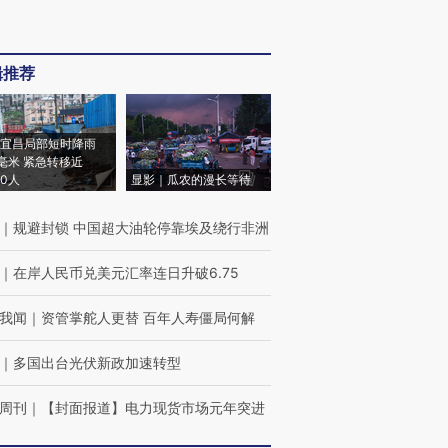
辑推荐
宜昌局部短时降雨
8毫米 紧急转移近
00人
显影｜瓜农的漫长等待
｜
规避封锁 中国超大油轮停靠埃及绕行非洲
｜
在岸人民币兑美元汇率连日升破6.75
我闻
｜
资管掌舵人更替 百年人寿僵局何解
｜
多国出台光伏新政加速转型
周刊
｜
【封面报道】电力现货市场元年突进