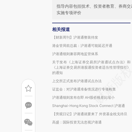
指导内容包括技术、投资者教育、券商交
实施专项评价
相关报道
【财新周刊】沪港通整装待发
港金管局前总裁：沪港通可能延迟开通
沪港通细则兼容两地监管体系
关于发布《上海证券交易所沪港通试点办法》和
《上海证券交易所港股通投资者适当性管理指引》
的通知
上交所正式发布沪港通试点办法
证监会：对沪港通准备情况进行专项检查
沪港通细则发布在即 AH股价格差比缩小
Shanghai-Hong Kong Stock Connect 沪港通
【旁观日记】沪港通就要来了 外资基金枕戈待旦
高盛：国际投资无法忽视沪港通