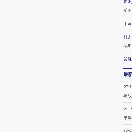
知识
受伤
丁金
村夫
续加
吴晓
最
22:1
与战
20:
半年
17:2