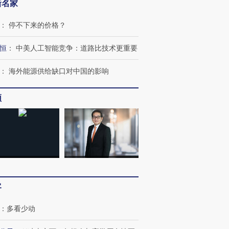
新名家
：
停不下来的价格？
恒
：
中美人工智能竞争：道路比技术更重要
：
海外能源供给缺口对中国的影响
频
OX的吸金
马航飞行员跨国走私7万
视线｜被称为“蟑螂”的印
让中产们甘
粒摇头丸 尿检体内含3种
度Z世代 用街头抗争将教
秘鲁纳斯
”？
毒品
育部长拱下台
13人遇难
客
进第四届链博
【商旅对话】华住集团
技“链”接产
【特别呈现】寻找100种
CFO：不靠规模取胜，华
【特别呈
有意思的生活方式·第三对
住三大增长引擎是什么？
有意思的
：
多看少动