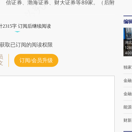
信证券、渤海证券、财大证券等89家。（后附
编
2315字 订阅后继续阅读
湖北
获取已订阅的阅读权限
12
40
员
订阅/会员升级
文
独家
金融
金融
能源
财新