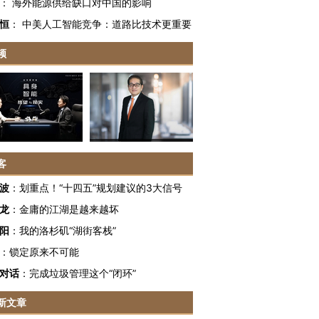
：
海外能源供给缺口对中国的影响
恒
：
中美人工智能竞争：道路比技术更重要
频
客
波
：
划重点！“十四五”规划建议的3大信号
龙
：
金庸的江湖是越来越坏
阳
：
我的洛杉矶“湖街客栈”
：
锁定原来不可能
对话
：
完成垃圾管理这个“闭环”
新文章