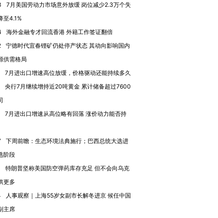
3
7月美国劳动力市场意外放缓 岗位减少2.3万个失
至4.1%
4
海外金融专才回流香港 外籍工作签证翻倍
2
宁德时代宜春锂矿仍处停产状态 其动向影响国内
源供需格局
7月进出口增速高位放缓，价格驱动还能持续多久
跨国走私7万
视线｜被称为“蟑螂”的印
视线｜“入侵”还是“人道危
检体内含3种
度Z世代 用街头抗争将教
机”？难民潮撕裂西班牙
秘鲁纳斯
央行7月继续增持近20吨黄金 累计储备超过7600
育部长拱下台
飞地休达
13人遇难
司
7月进出口增速从高位略有回落 涨价动力能否持
7
下周前瞻：生态环境法典施行；巴西总统大选进
进第四届链博
【商旅对话】华住集团
选阶段
技“链”接产
【特别呈现】寻找100种
CFO：不靠规模取胜，华
【特别呈
1
特朗普坚称美国防空弹药库存充足 但不会向乌克
有意思的生活方式·第三对
住三大增长引擎是什么？
有意思的
供更多
4
人事观察｜上海55岁女副市长解冬进京 候任中国
副主席