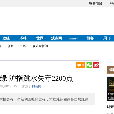
财新商城
登
政经
环科
世界
观点网
mini+
博客
周刊
资
创新
市场
欢乐财新闻
0
编
 沪指跳水失守2200点
08月01日 15:38 来源于
财新网
成都
战第
太快会有一个获利回吐的过程，大盘涨超回调是自然规律
财新