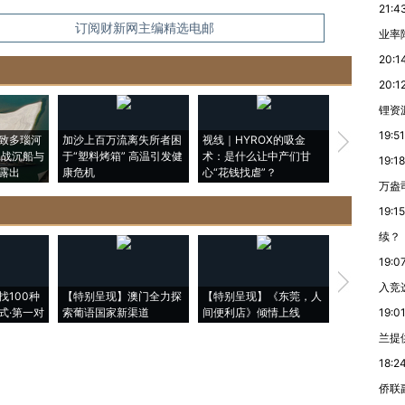
21:4
信息。经确认即可刊登转载。
订阅财新网主编精选电邮
业率降
20:1
20:1
锂资
19:51
致多瑙河
加沙上百万流离失所者困
视线｜HYROX的吸金
马航飞行员
二战沉船与
于“塑料烤箱” 高温引发健
术：是什么让中产们甘
粒摇头丸 尿
19:18
露出
康危机
心“花钱找虐”？
毒品
万盎
19:15
续？
19:0
【推广】走
入竞
找100种
【特别呈现】澳门全力探
【特别呈现】《东莞，人
会，让数智科
式·第一对
索葡语国家新渠道
间便利店》倾情上线
业
19:0
兰提
18:2
侨联