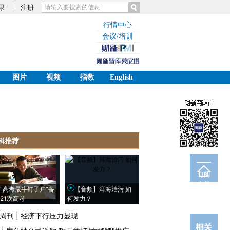
录
注册
行情中心
会议/培训
图片
视频
指数
English
辑推荐
订阅
电邮
“高考最牛钉子户”备
【音频】洱海治污 如
21次高考
何发力？
周刊
|
经济下行压力显现