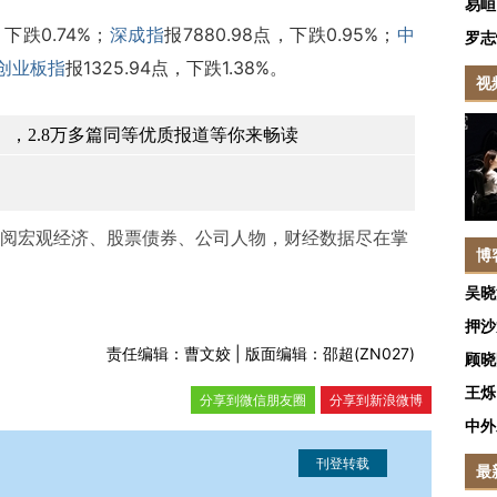
易峘
，下跌0.74%；
深成指
报7880.98点，下跌0.95%；
中
罗志
创业板指
报1325.94点，下跌1.38%。
视
，2.8万多篇同等优质报道等你来畅读
阅宏观经济、股票债券、公司人物，财经数据尽在掌
博
吴晓
押沙
责任编辑：曹文姣 | 版面编辑：邵超(ZN027)
顾晓
王烁
分享到微信朋友圈
分享到新浪微博
中外
最