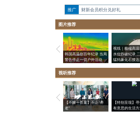
推广
如需刊登转载请点击右侧按钮，提交相关
财新会员积分兑好礼
图片推荐
视线｜极端高温
韩国高温创百年纪录 当局
水位跌破纪录 
警告停止一切户外活动
猛犸象化石接连
视听推荐
【不唯一答案】不止“养
【特别呈现】寻
老”
有意思的生活方