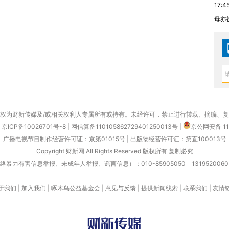
17:4
母亦
权为财新传媒及/或相关权利人专属所有或持有。未经许可，禁止进行转载、摘编、
京ICP备10026701号-8
|
网信算备110105862729401250013号
|
京公网安备 11
广播电视节目制作经营许可证：京第01015号
|
出版物经营许可证：第直100013号
Copyright 财新网 All Rights Reserved 版权所有 复制必究
害信息举报、未成年人举报、谣言信息）：010-85905050 13195200605 举报邮
于我们
|
加入我们
|
啄木鸟公益基金会
|
意见与反馈
|
提供新闻线索
|
联系我们
|
友情