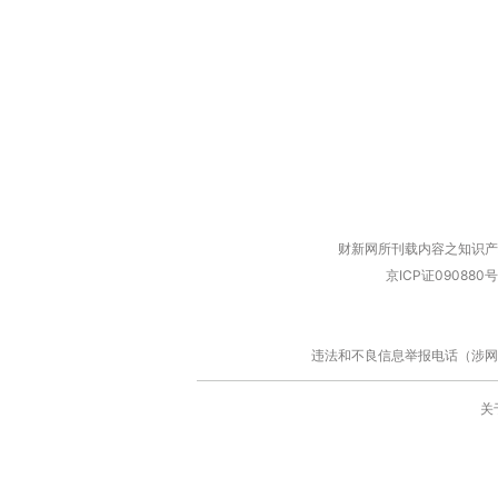
财新网所刊载内容之知识产
京ICP证090880号
违法和不良信息举报电话（涉网络暴力有
关