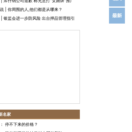
|
库什纳公司道歉 称无意打"女婿牌"推广
说
|
你周围的人,他们都是从哪来？
|
银监会进一步防风险 出台押品管理指引
新名家
：
停不下来的价格？