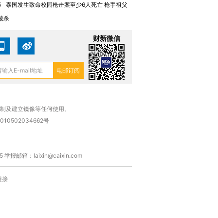
5
泰国发生致命校园枪击案至少6人死亡 枪手祖父
被杀
财新微信
复制及建立镜像等任何使用。
010502034662号
箱：laixin@caixin.com
链接