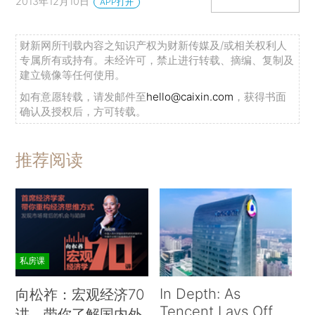
2013年12月10日
APP打开
财新网所刊载内容之知识产权为财新传媒及/或相关权利人
专属所有或持有。未经许可，禁止进行转载、摘编、复制及
建立镜像等任何使用。
如有意愿转载，请发邮件至
hello@caixin.com
，获得书面
确认及授权后，方可转载。
推荐阅读
私房课
In Depth: As
向松祚：宏观经济70
Tencent Lays Off
讲，带你了解国内外