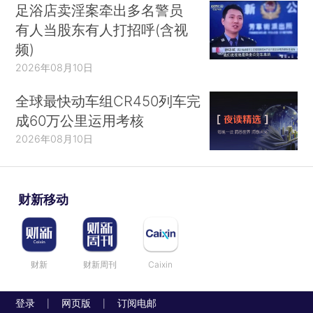
足浴店卖淫案牵出多名警员
有人当股东有人打招呼(含视
频)
2026年08月10日
全球最快动车组CR450列车完
成60万公里运用考核
2026年08月10日
财新移动
财新
财新周刊
Caixin
登录
网页版
订阅电邮
|
|