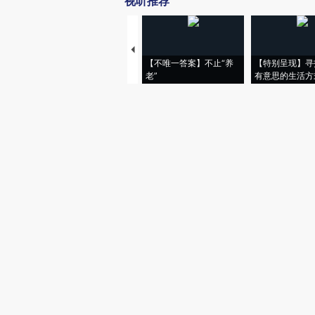
视听推荐
【不唯一答案】不止“养
【特别呈现】寻
老”
有意思的生活方