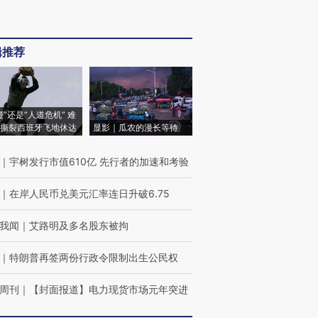
辑推荐
侵”还是“人道危机” 难
撕裂西班牙飞地休达
显影｜瓜农的漫长等待
｜
宇树发行市值610亿 先行者的加速和考验
｜
在岸人民币兑美元汇率连日升破6.75
我闻
｜
艾路明及多名股东被拘
｜
特朗普再签两份行政令限制出生公民权
周刊
｜
【封面报道】电力现货市场元年突进