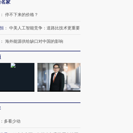
新名家
：
停不下来的价格？
恒
：
中美人工智能竞争：道路比技术更重要
：
海外能源供给缺口对中国的影响
频
客
跨国走私7万
视线｜被称为“蟑螂”的印
视线｜“入侵”还是“人道危
检体内含3种
度Z世代 用街头抗争将教
机”？难民潮撕裂西班牙
秘鲁纳斯
育部长拱下台
飞地休达
13人遇难
：
多看少动