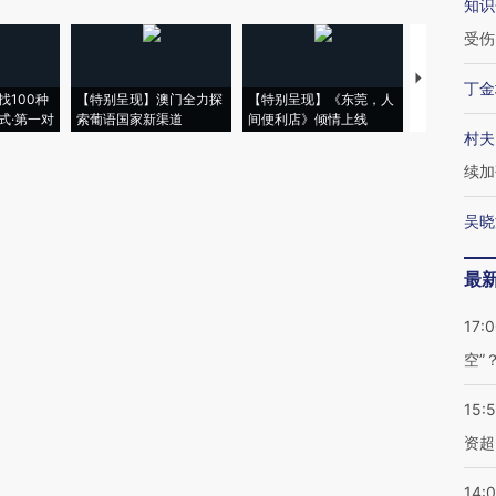
知识
受伤
【推广】走
丁金
找100种
【特别呈现】澳门全力探
【特别呈现】《东莞，人
会，让数智科
式·第一对
索葡语国家新渠道
间便利店》倾情上线
业
村夫
续加
吴晓
最
17:
空”
15:
资超
14: