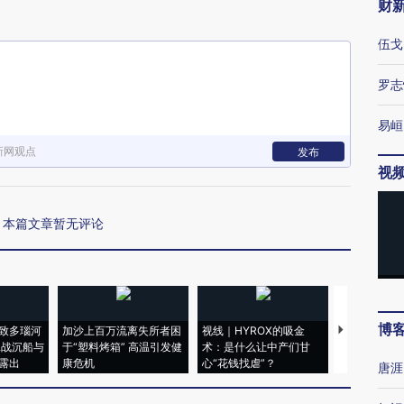
财
伍戈
罗志
易峘
新网观点
发布
视
本篇文章暂无评论
博
致多瑙河
加沙上百万流离失所者困
视线｜HYROX的吸金
马航飞行员
二战沉船与
于“塑料烤箱” 高温引发健
术：是什么让中产们甘
粒摇头丸 尿
露出
康危机
心“花钱找虐”？
毒品
唐涯