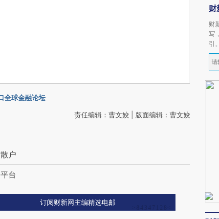
财
财
写
引
道口全球金融论坛
责任编辑：曹文姣 | 版面编辑：曹文姣
入散户
资平台
订阅财新网主编精选电邮