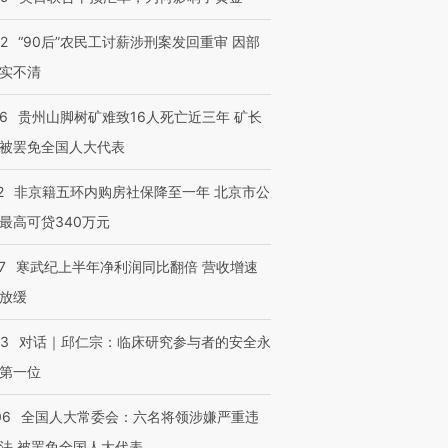
32
“90后”农民工讨薪涉刑案发回重审 因部
实不清
36
贵州山脚树矿难致16人死亡近三年 矿长
被罢免全国人大代表
2
非京籍五环内购房社保降至一年 北京市公
最高可贷340万元
7
寒武纪上半年净利润同比翻倍 营收增速
放缓
53
对话｜邱仁宗：临床研究参与者的安全永
第一位
06
全国人大常委会：六名将领涉嫌严重违
法 被罢免全国人大代表