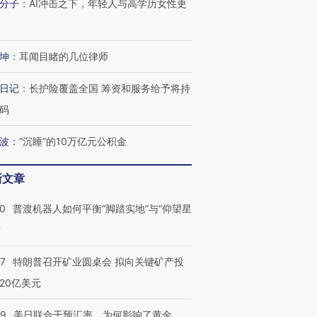
分子
：
AI冲击之下，年轻人与高学历女性更
进第四届链博
【商旅对话】华住集团
坤
：
耳闻目睹的几位律师
技“链”接产
【特别呈现】寻找100种
CFO：不靠规模取胜，华
【特别呈
有意思的生活方式·第三对
住三大增长引擎是什么？
有意思的
日记
：
长护险覆盖全国 筹资和服务给予将持
码
波
：
“沉睡”的10万亿元公积金
新文章
00
普渡机器人如何平衡“脚踏实地”与“仰望星
？
57
特朗普召开矿业圆桌会 拟向关键矿产投
20亿美元
09
美日联合干预汇率，为何影响了黄金