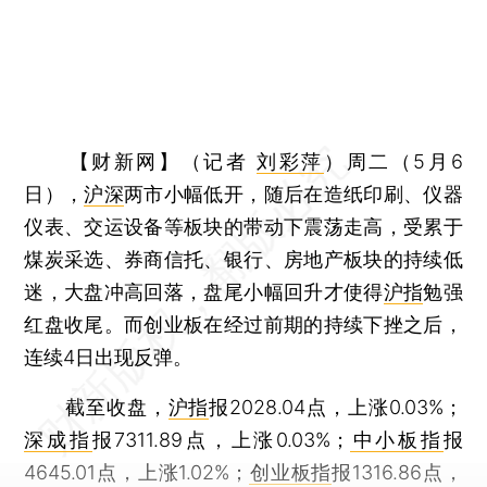
【财新网】（记者
刘彩萍
）
周二（5月6
日），
沪深
两市小幅低开，随后在造纸印刷、仪器
仪表、交运设备等板块的带动下震荡走高，受累于
煤炭采选、券商信托、银行、房地产板块的持续低
迷，大盘冲高回落，盘尾小幅回升才使得
沪指
勉强
红盘收尾。而创业板在经过前期的持续下挫之后，
连续4日出现反弹。
截至收盘，
沪指
报2028.04点，上涨0.03%；
深成指
报7311.89点，上涨0.03%；
中小板指
报
4645.01点，上涨1.02%；
创业板指
报1316.86点，