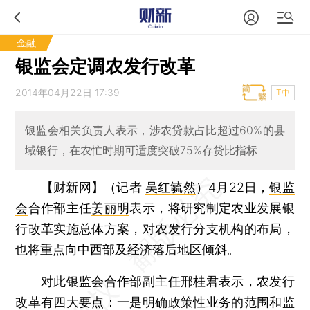
金融
银监会定调农发行改革
2014年04月22日 17:39
T中
银监会相关负责人表示，涉农贷款占比超过60%的县
域银行，在农忙时期可适度突破75%存贷比指标
【财新网】（记者
吴红毓然
）
4月22日，
银监
会
合作部主任
姜丽明
表示，将研究制定农业发展银
行改革实施总体方案，对农发行分支机构的布局，
也将重点向中西部及经济落后地区倾斜。
对此银监会合作部副主任
邢桂君
表示，农发行
改革有四大要点：一是明确政策性业务的范围和监