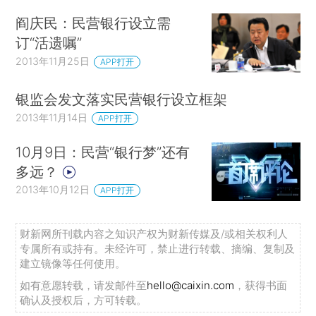
阎庆民：民营银行设立需
订“活遗嘱”
2013年11月25日
APP打开
银监会发文落实民营银行设立框架
2013年11月14日
APP打开
10月9日：民营“银行梦”还有
多远？
2013年10月12日
APP打开
财新网所刊载内容之知识产权为财新传媒及/或相关权利人
专属所有或持有。未经许可，禁止进行转载、摘编、复制及
建立镜像等任何使用。
如有意愿转载，请发邮件至
hello@caixin.com
，获得书面
确认及授权后，方可转载。