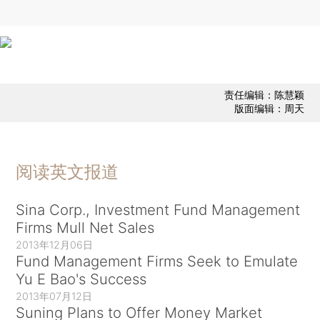
责任编辑：陈慧颖
版面编辑：周天
阅读英文报道
Sina Corp., Investment Fund Management
Firms Mull Net Sales
2013年12月06日
Fund Management Firms Seek to Emulate
Yu E Bao's Success
2013年07月12日
Suning Plans to Offer Money Market